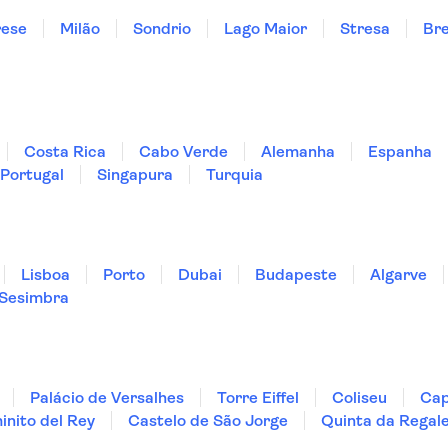
rese
Milão
Sondrio
Lago Maior
Stresa
Bre
Costa Rica
Cabo Verde
Alemanha
Espanha
Portugal
Singapura
Turquia
Lisboa
Porto
Dubai
Budapeste
Algarve
Sesimbra
Palácio de Versalhes
Torre Eiffel
Coliseu
Cap
nito del Rey
Castelo de São Jorge
Quinta da Regale