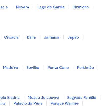
scia
Novara
Lago de Garda
Sirmione
Croácia
Itália
Jamaica
Japão
Madeira
Sevilha
Punta Cana
Portimão
ela Sistina
Museu do Louvre
Sagrada Família
ira
Palácio da Pena
Parque Warner