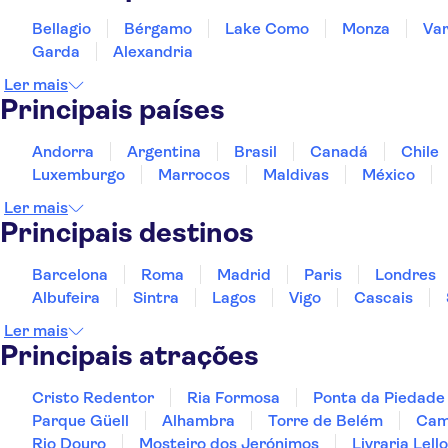
Bellagio
Bérgamo
Lake Como
Monza
Va
Garda
Alexandria
Ler mais
Principais países
Andorra
Argentina
Brasil
Canadá
Chile
Luxemburgo
Marrocos
Maldivas
México
Ler mais
Principais destinos
Barcelona
Roma
Madrid
Paris
Londres
Albufeira
Sintra
Lagos
Vigo
Cascais
Ler mais
Principais atrações
Cristo Redentor
Ria Formosa
Ponta da Piedade
Parque Güell
Alhambra
Torre de Belém
Cami
Rio Douro
Mosteiro dos Jerónimos
Livraria Lello