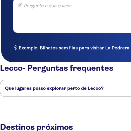
Pergunte o que quiser...
Exemplo: Bilhetes sem filas para visitar La Pedre
Lecco- Perguntas frequentes
Que lugares posso explorar perto de Lecco?
Confira alguns dos nossos lugares favoritos para visitar perto de Lecco
Bellagio
Bérgamo
Lake Como
Monza
Varese
Destinos próximos