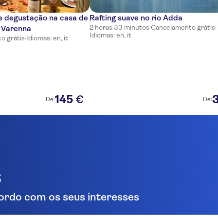
 e degustação na casa de
Rafting suave no rio Adda
2 horas 33 minutos
·
Cancelamento grátis
·
 Varenna
Idiomas: en, it
o grátis
·
Idiomas: en, it
145
€
De:
De:
s
ordo com os seus interesses