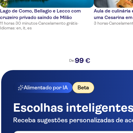
Lago de Como, Bellagio e Lecco com
Aula de culinária
cruzeiro privado saindo de Milão
uma Cesarina em
11 horas 30 minutos
·
Cancelamento grátis
·
3 horas
·
Cancelament
Idiomas: en, it, es
99
€
De:
Alimentado por IA
Beta
Escolhas inteligente
Receba sugestões personalizadas de ac