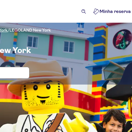
Minha reserva
York
/
LEGOLAND New York
New York
 e bilhetes para LEGOLAND New York
lhetes e eventos