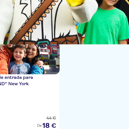
ias
de entrada para
D® New York
44
€
18
€
De: