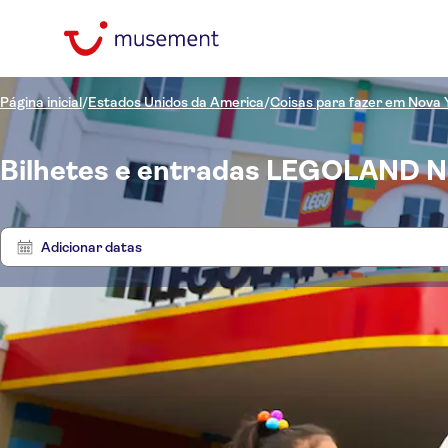
Página inicial
/
Estados Unidos da America
/
Coisas para fazer em Nova 
Bilhetes e entradas LEGOLAND 
Adicionar datas
Preço (por adulto)
Tours
Hotel pickup
Opções de ingressos
Confirmação instantânea
Categorias
€
€
Bi
Mín.
Máx.
Idomas
Bilhetes e eventos
NO-PICKUP