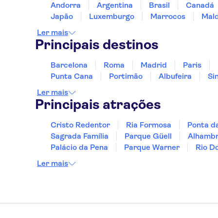
Andorra
Argentina
Brasil
Canadá
Japão
Luxemburgo
Marrocos
Mald
Ler mais
Principais destinos
Barcelona
Roma
Madrid
Paris
Punta Cana
Portimão
Albufeira
Si
Ler mais
Principais atrações
Cristo Redentor
Ria Formosa
Ponta d
Sagrada Família
Parque Güell
Alhamb
Palácio da Pena
Parque Warner
Rio D
Ler mais