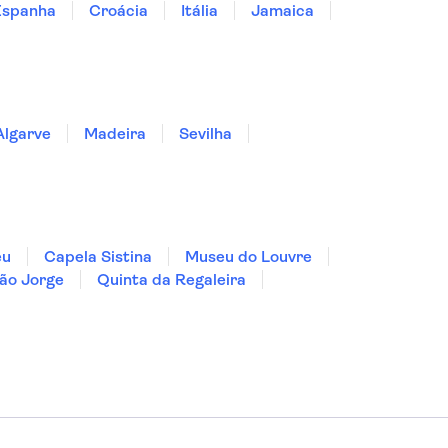
Espanha
Croácia
Itália
Jamaica
Algarve
Madeira
Sevilha
eu
Capela Sistina
Museu do Louvre
ão Jorge
Quinta da Regaleira