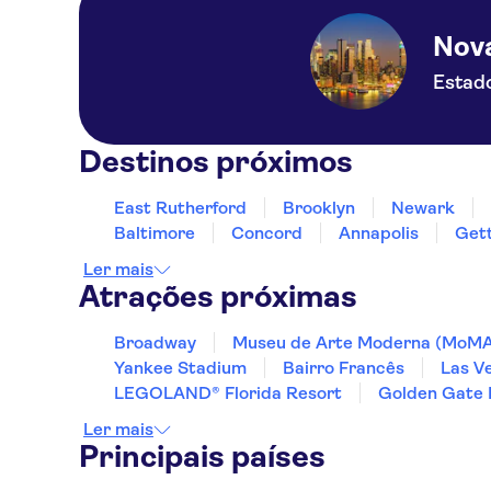
Nov
Estad
Destinos próximos
East Rutherford
Brooklyn
Newark
Baltimore
Concord
Annapolis
Get
Ler mais
Atrações próximas
Broadway
Museu de Arte Moderna (MoM
Yankee Stadium
Bairro Francês
Las V
LEGOLAND® Florida Resort
Golden Gate 
Ler mais
Principais países