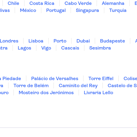
Chile
Costa Rica
Cabo Verde
Alemanha
ivas
México
Portugal
Singapura
Turquia
Londres
Lisboa
Porto
Dubai
Budapeste
ntra
Lagos
Vigo
Cascais
Sesimbra
a Piedade
Palácio de Versalhes
Torre Eiffel
Colis
ra
Torre de Belém
Caminito del Rey
Castelo de S
ouro
Mosteiro dos Jerónimos
Livraria Lello