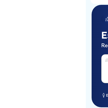
E
Re
Perg
E