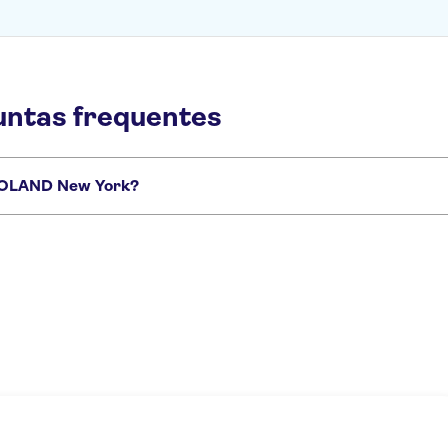
ntas frequentes
EGOLAND New York?
 York que você não vai querer perder:
eu do 11 de Setembro
Central Park
Estátua da Liberdade
Yankee Stadiu