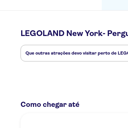
LEGOLAND New York- Pergu
Que outras atrações devo visitar perto de L
Confira alguns outros pontos turísticos de LEGOLAND New
Broadway
Museu de Arte Moderna (MoMA)
Memorial & Mus
Como chegar até