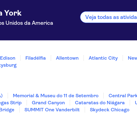
a York
Veja todas as ativi
os Unidos da America
Edison
Filadélfia
Allentown
Atlantic City
New
tysburg
A)
Memorial & Museu do 11 de Setembro
Central Par
egas Strip
Grand Canyon
Cataratas do Niágara
Bridge
SUMMIT One Vanderbilt
Skydeck Chicago