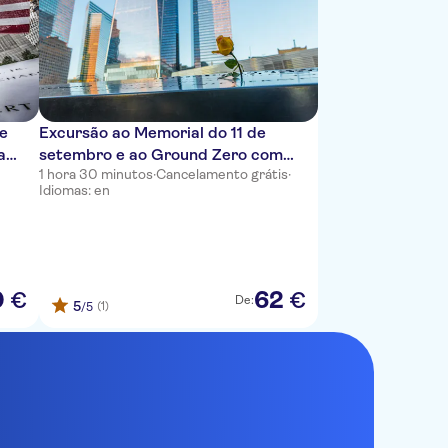
de
Excursão ao Memorial do 11 de
a
setembro e ao Ground Zero com
1 hora 30 minutos
·
Cancelamento grátis
·
acesso ao museu
Idiomas: en
0
62
€
€
De:
5
(1)
/5