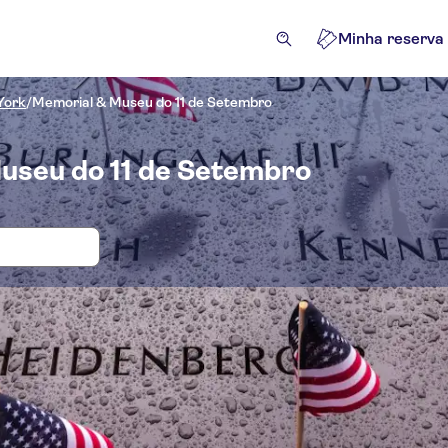
Minha reserva
York
/
Memorial & Museu do 11 de Setembro
Museu do 11 de Setembro
 e bilhetes para Memorial & Museu do
ações e visitas guiadas
Excursões e passeios de um dia