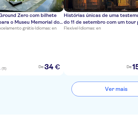
 Ground Zero com bilhete
Histórias únicas de uma teste
 para o Museu Memorial do
do 11 de setembro com um tour 
celamento grátis
·
Idiomas: en
Flexível
·
Idiomas: en
tembro
áudio auto-guiado
34
1
€
De:
De:
(11)
5
Ver mais