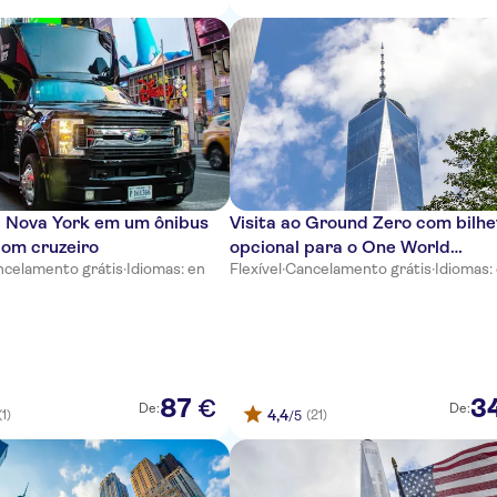
 Nova York em um ônibus
Visita ao Ground Zero com bilhe
com cruzeiro
opcional para o One World
celamento grátis
·
Idiomas: en
Flexível
·
Cancelamento grátis
·
Idiomas:
Observatory
87
3
€
De:
De:
4,4
(1)
(21)
/5