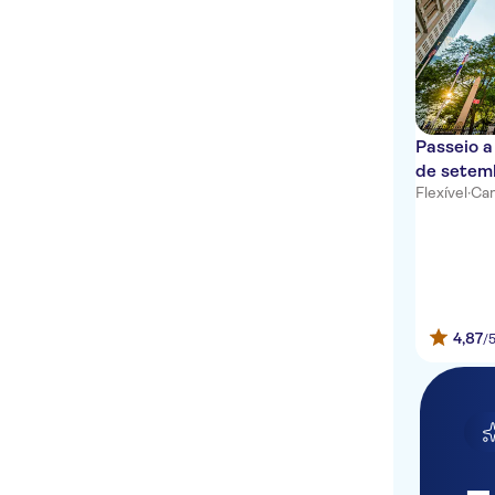
Passeio a
de setemb
Flexível
·
Can
Muro do 
Memorial
4,87
/