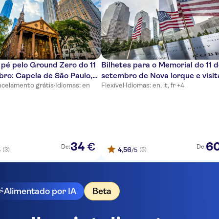
 pé pelo Ground Zero do 11
Bilhetes para o Memorial do 11 
ro: Capela de São Paulo,
setembro de Nova Iorque e visit
celamento grátis
·
Idiomas: en
Flexível
·
Idiomas: en, it, fr +4
Memorial dos Bombeiros e
áudio na aplicação
 do 11 de setembro
34
6
€
De:
De:
4,56
(3)
(5)
5
/5
Alimentado por IA
Beta