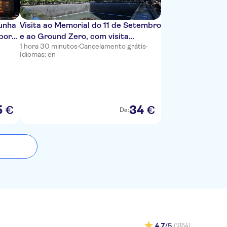
munha
Visita ao Memorial do 11 de Setembro
por
e ao Ground Zero, com visita
1 hora 30 minutos
·
Cancelamento grátis
·
opcional ao One World Observatory
Idiomas: en
5
34
€
€
De:
4,7
/5
(1354)