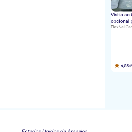
Visita ao
opcional
Flexível
·
Can
11 de se
4,25
/
Estados Unidos da America