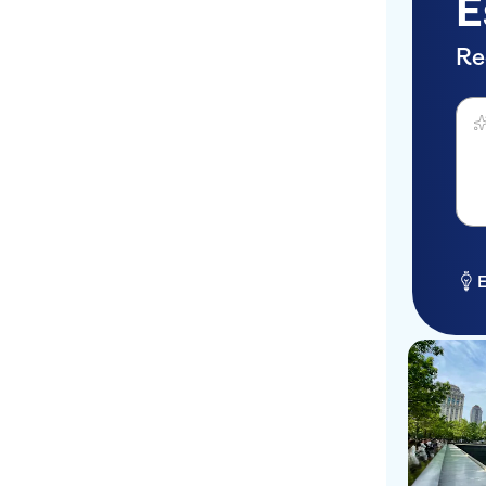
E
Re
Perg
E