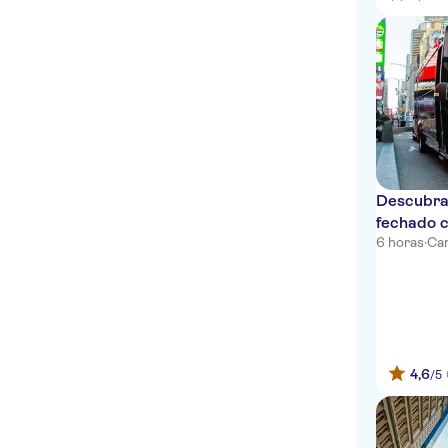
Descubra
fechado 
6 horas
·
Can
4,6
/5