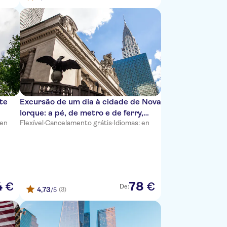
te
Excursão de um dia à cidade de Nova
Iorque: a pé, de metro e de ferry,
 en
Flexível
·
Cancelamento grátis
·
Idiomas: en
com upgrade opcional para o One
World Observatory
4
78
€
€
De:
4,73
(3)
/5