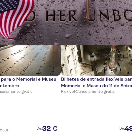
cias
 para o Memorial e Museu
Bilhetes de entrada flexíveis pa
 Setembro
Memorial e Museu do 11 de Set
celamento grátis
Flexível
·
Cancelamento grátis
32
4
€
De:
De:
(1150)