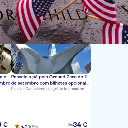
Ordenar por:
ra o
Passeio a pé pelo Ground Zero do 11
embro
de setembro com bilhetes opcionais
Flexível
·
Cancelamento grátis
·
Idiomas: en
para o Museu do 11 de setembro e
para o One World Observatory
9
34
€
€
De:
4,71
(84)
/5