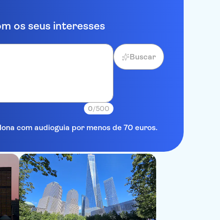
m os seus interesses
Buscar
0
/500
elona com audioguia por menos de 70 euros.