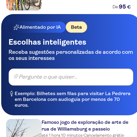
95
€
De:
Alimentado por IA
Beta
Escolhas inteligentes
Receba sugestões personalizadas de acordo com
os seus interesses
Pergunte o que quiser...
Exemplo: Bilhetes sem filas para visitar La Pedrera
em Barcelona com audioguia por menos de 70
euros.
Famoso jogo de exploração de arte de
rua de Williamsburg e passeio
até 1 hora 10 minutos
·
Cancelamento grátis
·