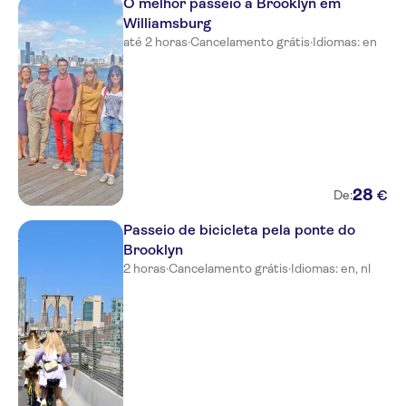
O melhor passeio a Brooklyn em
Williamsburg
até 2 horas
·
Cancelamento grátis
·
Idiomas: en
28
€
De:
Passeio de bicicleta pela ponte do
Brooklyn
2 horas
·
Cancelamento grátis
·
Idiomas: en, nl