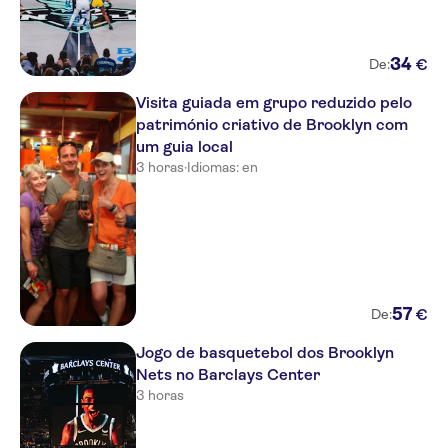
34
€
De:
Visita guiada em grupo reduzido pelo
património criativo de Brooklyn com
um guia local
3 horas
·
Idiomas: en
57
€
De:
Jogo de basquetebol dos Brooklyn
Nets no Barclays Center
3 horas