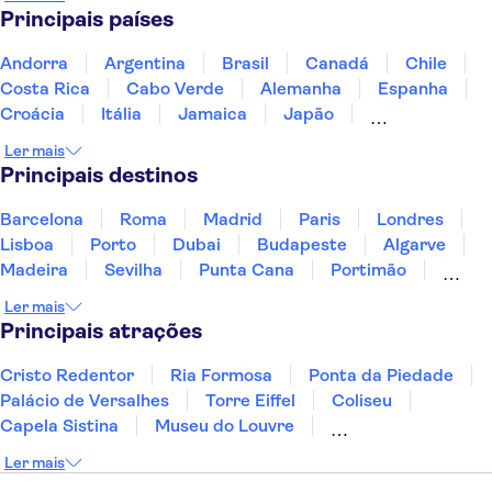
Principais países
Andorra
Argentina
Brasil
Canadá
Chile
Costa Rica
Cabo Verde
Alemanha
Espanha
Croácia
Itália
Jamaica
Japão
Luxemburgo
Marrocos
Maldivas
México
Ler mais
Portugal
Singapura
Turquia
Principais destinos
Barcelona
Roma
Madrid
Paris
Londres
Lisboa
Porto
Dubai
Budapeste
Algarve
Madeira
Sevilha
Punta Cana
Portimão
Albufeira
Sintra
Lagos
Vigo
Cascais
Ler mais
Sesimbra
Principais atrações
Cristo Redentor
Ria Formosa
Ponta da Piedade
Palácio de Versalhes
Torre Eiffel
Coliseu
Capela Sistina
Museu do Louvre
Sagrada Família
Parque Güell
Alhambra
Ler mais
Torre de Belém
Caminito del Rey