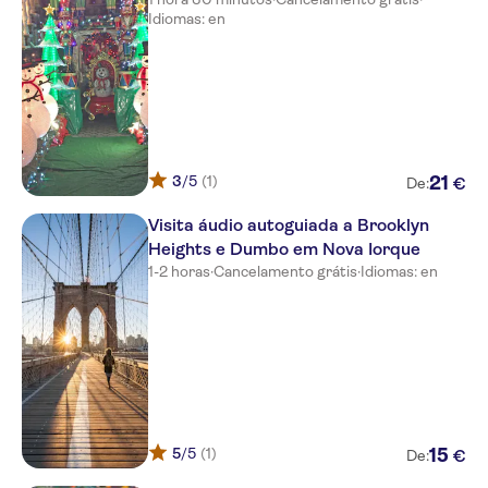
Idiomas: en
3
/5
(1)
21
€
De:
Visita áudio autoguiada a Brooklyn
Heights e Dumbo em Nova Iorque
1-2 horas
·
Cancelamento grátis
·
Idiomas: en
5
/5
(1)
15
€
De: