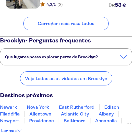
4,2
/5
(2)
53
€
De:
Carregar mais resultados
Brooklyn- Perguntas frequentes
Que lugares posso explorar perto de Brooklyn?
Confira alguns dos nossos lugares favoritos para visitar perto de
Brooklyn:
Veja todas as atividades em Brooklyn
Newark
Nova York
East Rutherford
Edison
Filadélfia
Destinos próximos
Newark
Nova York
East Rutherford
Edison
Filadélfia
Allentown
Atlantic City
Albany
Newport
Providence
Baltimore
Annapolis
Martha's Vineyard
Gettysburg
New Jersey
Ler mais