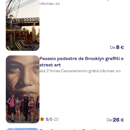
Idiomas: en
8
€
De:
Passeio pedestre de Brooklyn graffiti e
street art
até 2 horas
·
Cancelamento grátis
·
Idiomas: en
5
/5
(2)
26
€
De: