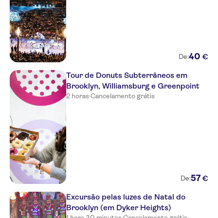
40
€
De:
Tour de Donuts Subterrâneos em
Brooklyn, Williamsburg e Greenpoint
2 horas
·
Cancelamento grátis
57
€
De:
Excursão pelas luzes de Natal do
Brooklyn (em Dyker Heights)
1 hora 30 minutos
·
Cancelamento grátis
·