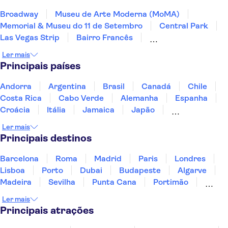
Broadway
Museu de Arte Moderna (MoMA)
Memorial & Museu do 11 de Setembro
Central Park
Las Vegas Strip
Bairro Francês
Estátua da Liberdade
Grand Canyon
Ler mais
Yankee Stadium
Cataratas do Niágara
Principais países
LEGOLAND® Florida Resort
Golden Gate Bridge
Universal Orlando Resort
SUMMIT One Vanderbilt
Andorra
Argentina
Brasil
Canadá
Chile
Skydeck Chicago
Costa Rica
Cabo Verde
Alemanha
Espanha
Croácia
Itália
Jamaica
Japão
Luxemburgo
Marrocos
Maldivas
México
Ler mais
Portugal
Singapura
Turquia
Principais destinos
Barcelona
Roma
Madrid
Paris
Londres
Lisboa
Porto
Dubai
Budapeste
Algarve
Madeira
Sevilha
Punta Cana
Portimão
Albufeira
Sintra
Lagos
Vigo
Cascais
Ler mais
Sesimbra
Principais atrações