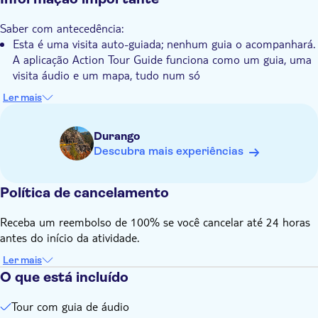
Este pacote inclui:
Desvende o Colorado no seu próprio ritmo e no seu próprio
- Parque Nacional Mesa Verde
Saber com antecedência:
horário
- Rodovia Million Dollar
Esta é uma visita auto-guiada; nenhum guia o acompanhará.
- Parque Nacional das Montanhas Rochosas
A aplicação Action Tour Guide funciona como um guia, uma
- Jardim dos Deuses
visita áudio e um mapa, tudo num só
Reserve um veículo antes de efetuar a visita. Só é necessário
Ler mais
reservar uma excursão por veículo, não por pessoa
Depois de reservar a excursão, procure no seu e-mail a frase
Durango
"Configure a sua excursão autoguiada agora". Siga
Descubra mais experiências
imediatamente estas instruções para terminar a
configuração da excursão enquanto tiver Wi-Fi/dados. Não
espere até estar no local
Política de cancelamento
Funciona perfeitamente sem telemóvel ou Wi-Fi com mapas
Receba um reembolso de 100% se você cancelar até 24 horas
offline
antes do início da atividade.
Este passeio foi desenvolvido por guias locais, com curadoria
de escritores criativos e narrado por artistas de voz
Ler mais
profissionais
O que está incluído
As histórias em áudio são reproduzidas de forma autónoma
Tour com guia de áudio
com base na sua localização. Pode começar a qualquer