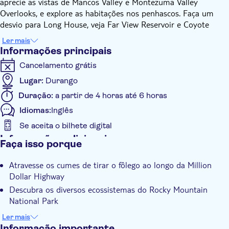
aprecie as vistas de Mancos Valley e Montezuma Valley
Overlooks, e explore as habitações nos penhascos. Faça um
desvio para Long House, veja Far View Reservoir e Coyote
Village e aprenda sobre locais históricos como Far View Tower
Ler mais
e Cedar Tree Tower.
Informações principais
Em seguida, dirija pela Million Dollar Highway de Durango,
Cancelamento grátis
seguindo o cênico Animas River. Passe por Pinkerton Hot
Springs, Baker's Bridge, Haviland Lake e Molas Lake. Explore
Lugar:
Durango
Silverton, depois visite Clear Creek Falls, Ironton e Bear Creek
Duração:
a partir de 4 horas até 6 horas
Falls, terminando em Ouray com paradas em Box Canyon Falls
Idiomas:
Inglês
e Cascade Falls.
Continue para o Rocky Mountain National Park, começando no
Se aceita o bilhete digital
Centro de Visitantes de Beaver Meadows. Contemple as vistas
Informações adicionais
Faça isso porque
de Bear Lake, Deer Mountain, Many Parks Curve e Rainbow
Confirmação instantânea
Curve Overlooks. Aprenda em Ute Trailhead, Forest Canyon e
Atravesse os cumes de tirar o fôlego ao longo da Million
Tour com audio guia
Lava Cliffs, depois termine no Alpine Visitor Center.
Dollar Highway
Finalmente, explore o Garden of the Gods, onde verá os Kissing
Voucher eletrônico
Descubra os diversos ecossistemas do Rocky Mountain
Camels, White Rocks, Gateway Rocks, Pulpit Rock, Three
Com audioguia
National Park
Graces, Balanced Rock e muito mais. Este passeio mistura
Conheça as icónicas formações rochosas do Garden of the
história, natureza e cultura para uma experiência inesquecível
Ler mais
Gods
no Colorado.
Informação importante