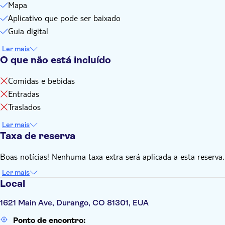
altura e fazer uma pausa em qualquer lugar
Mapa
A maioria das paragens ao longo da visita tem vídeos
Aplicativo que pode ser baixado
animados que lhe permitem visualizar o que não pode ver,
Guia digital
como fotografias de diferentes séculos ou de salas interiores
Ler mais
Este passeio não tem data de validade. Pode utilizá-la em
O que não está incluído
qualquer viagem, as vezes que quiser
Este passeio é um guia turístico áudio e não um bilhete de
Comidas e bebidas
entrada para uma atração
Entradas
Traslados
Ler mais
Taxa de reserva
Boas notícias! Nenhuma taxa extra será aplicada a esta reserva.
Ler mais
Local
1621 Main Ave, Durango, CO 81301, EUA
Ponto de encontro: