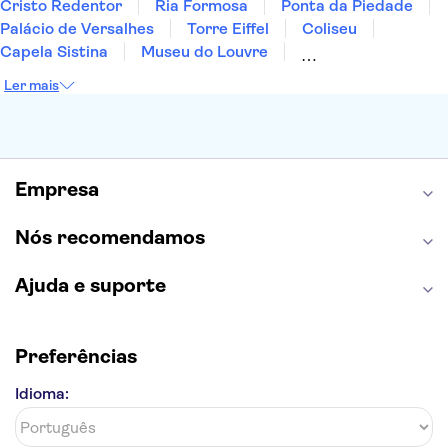
Cristo Redentor
Ria Formosa
Ponta da Piedade
Palácio de Versalhes
Torre Eiffel
Coliseu
Capela Sistina
Museu do Louvre
Sagrada Família
Parque Güell
Alhambra
Ler mais
Torre de Belém
Caminito del Rey
Castelo de São Jorge
Quinta da Regaleira
Palácio da Pena
Parque Warner
Rio Douro
Mosteiro dos Jerónimos
Livraria Lello
Empresa
Nós recomendamos
Ajuda e suporte
Preferências
Idioma: