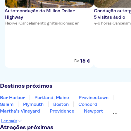
Auto-condução da Million Dollar
Condução auto-g
Highway
5 visitas áudio
Flexível
·
Cancelamento grátis
·
Idiomas: en
4-6 horas
·
Cancelame
15
€
De:
Destinos próximos
Bar Harbor
Portland, Maine
Provincetown
Salem
Plymouth
Boston
Concord
Martha's Vineyard
Providence
Newport
Burlington
Albany
Nova York
Ler mais
East Rutherford
Brooklyn
Atrações próximas