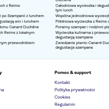
nch z Reims
Całodniowa wycieczka i degust
tym lunch
 po Szampanii z lunchem
Wspólna jednodniowa wycieczk
gustacją win i lunchem
Półdniowa wycieczka z Reims 
h domu Canard Duchêne
Poranny szampan i rodzinni pl
ch Reims z lokalnym
Wycieczka kulinarna z przewod
degustacją szampana
alnym przewodnikiem
Zwiedzanie piwnic Canard-Duc
degustacja szampana
y
Pomoc & support
Kontakt
na
Polityka prywatności
Cookies
Regulamin