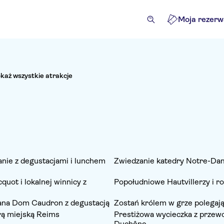
Moja rezerw
każ wszystkie atrakcje
nie z degustacjami i lunchem
Zwiedzanie katedry Notre-Da
uot i lokalnej winnicy z
Popołudniowe Hautvillerzy i ro
na Dom Caudron z degustacją
Zostań królem w grze polegaj
rą miejską Reims
Prestiżowa wycieczka z prze
Duchêne