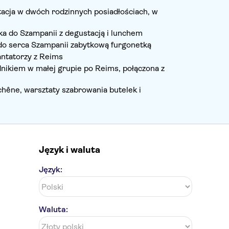
acja w dwóch rodzinnych posiadłościach, w
a do Szampanii z degustacją i lunchem
do serca Szampanii zabytkową furgonetką
antatorzy z Reims
nikiem w małej grupie po Reims, połączona z
hêne, warsztaty szabrowania butelek i
Język i waluta
Język:
Waluta: