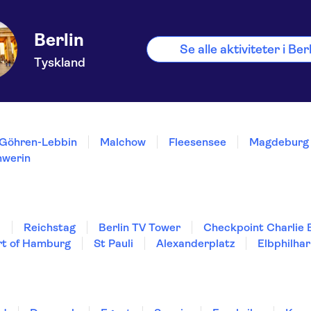
Berlin
Se alle aktiviteter i Ber
Tyskland
Göhren-Lebbin
Malchow
Fleesensee
Magdeburg
hwerin
d
Reichstag
Berlin TV Tower
Checkpoint Charlie B
rt of Hamburg
St Pauli
Alexanderplatz
Elbphilha