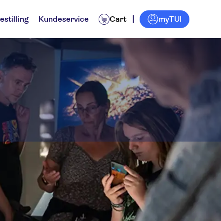
myTUI
estilling
Kundeservice
Cart
eum