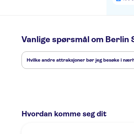
Vanlige spørsmål om Berli
Hvilke andre attraksjoner bør jeg besøke i næ
Her er noen andre severdigheter i Berlin Samurai Museum, s
River Spree
Berlin Wall
Museum Island
Reichstag
Berl
Hvordan komme seg dit