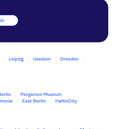
lin
Leipzig
Usedom
Dresden
erlin
Pergamon Museum
rmonie
East Berlin
HafenCity