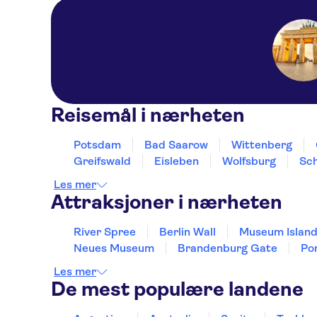
Reisemål i nærheten
Potsdam
Bad Saarow
Wittenberg
Greifswald
Eisleben
Wolfsburg
Sc
Les mer
Attraksjoner i nærheten
River Spree
Berlin Wall
Museum Islan
Neues Museum
Brandenburg Gate
Po
Les mer
De mest populære landene