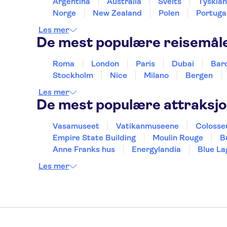
Argentina
Australia
Sveits
Tyskla
Norge
New Zealand
Polen
Portuga
Les mer
De mest populære reisemål
Roma
London
Paris
Dubai
Bar
Stockholm
Nice
Milano
Bergen
Les mer
De mest populære attraksj
Vasamuseet
Vatikanmuseene
Coloss
Empire State Building
Moulin Rouge
B
Anne Franks hus
Energylandia
Blue La
Les mer