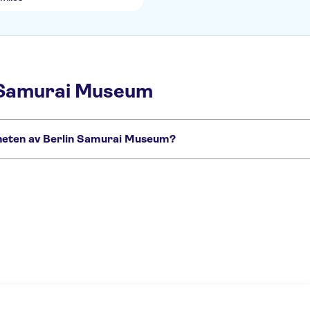
n Samurai Museum
rheten av Berlin Samurai Museum?
om du ikke vil gå glipp av:
in TV Tower
Checkpoint Charlie Berlin