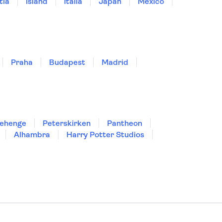
tia
Island
Italia
Japan
Mexico
Praha
Budapest
Madrid
ehenge
Peterskirken
Pantheon
Alhambra
Harry Potter Studios