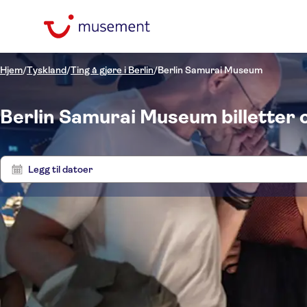
Hjem
/
Tyskland
/
Ting å gjøre i Berlin
/
Berlin Samurai Museum
Berlin Samurai Museum billetter o
Legg til datoer
Pris (voksen)
Utflu
Upphämtning på
hotellet
Alternativer
NOK
NOK
Opp
Min
Max
Inngangsbilletter inkludert
Kategorier