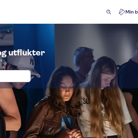
Min b
g utflukter
kter og billetter i Berlin Samurai Mus
levelser for de lokale
Severdigheter og guidede turer