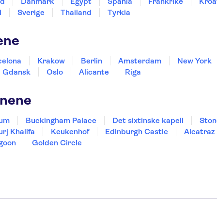
nd
Danmark
Egypt
Spania
Frankrike
Kroa
l
Sverige
Thailand
Tyrkia
ene
celona
Krakow
Berlin
Amsterdam
New York
Gdansk
Oslo
Alicante
Riga
onene
eum
Buckingham Palace
Det sixtinske kapell
Ston
urj Khalifa
Keukenhof
Edinburgh Castle
Alcatraz
goon
Golden Circle