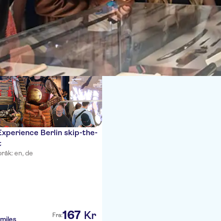
r
xperience Berlin skip-the-
t
råk: en, de
167
Kr
Fra:
miles