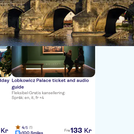
Sort by:
dday
Lobkowicz Palace ticket and audio
guide
Fleksibel
·
Gratis kansellering
·
Språk: en, it, fr +4
4
(1)
/5
133
Kr
Kr
Fra:
+100 Smiles