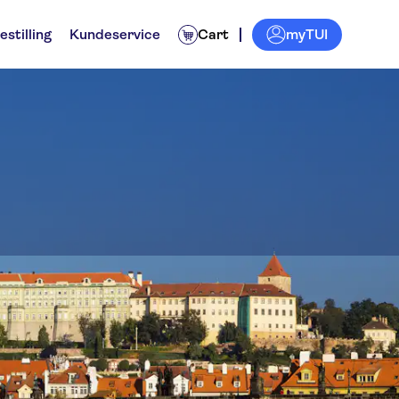
myTUI
estilling
Kundeservice
Cart
igheter og guidede turer