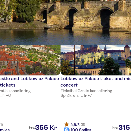
er
astle and Lobkowicz Palace
Lobkowicz Palace ticket and mi
tickets
concert
atis kansellering
·
Fleksibel
·
Gratis kansellering
·
, fr +6
Språk: en, it, fr +7
4,5
(1)
(8)
/5
356
316
Kr
Fra:
Fra:
miles
+100 Smiles