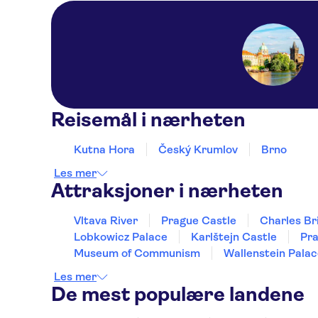
Reisemål i nærheten
Kutna Hora
Český Krumlov
Brno
Les mer
Attraksjoner i nærheten
Vltava River
Prague Castle
Charles Br
Lobkowicz Palace
Karlštejn Castle
Pr
Museum of Communism
Wallenstein Pala
Les mer
De mest populære landene