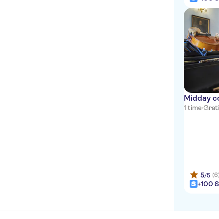
Midday c
1 time
·
Grati
5
(6
/5
+100 S