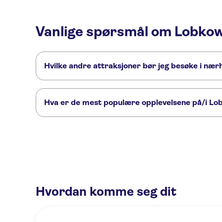
Vanlige spørsmål om Lobkow
Hvilke andre attraksjoner bør jeg besøke i næ
Her er noen andre severdigheter i Lobkowicz Palace, som du 
Vltava River
Prague Castle
Charles Bridge
Old Town Squ
Hva er de mest populære opplevelsene på/i Lo
Dette er de mest populære aktivitetene på/i Lobkowicz Pal
Prague Castle and Lobkowicz Palace entrance tickets
Lobkowic
Hvordan komme seg dit