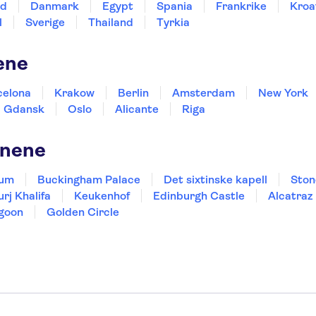
nd
Danmark
Egypt
Spania
Frankrike
Kroa
l
Sverige
Thailand
Tyrkia
ene
celona
Krakow
Berlin
Amsterdam
New York
Gdansk
Oslo
Alicante
Riga
onene
eum
Buckingham Palace
Det sixtinske kapell
Ston
urj Khalifa
Keukenhof
Edinburgh Castle
Alcatraz
goon
Golden Circle