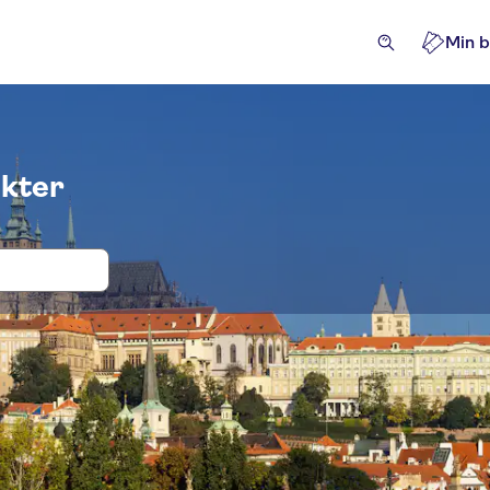
Min b
ukter
ter og billetter i Lobkowicz Palace
flukter og dagsturer
Billetter og arrangementer
Severd