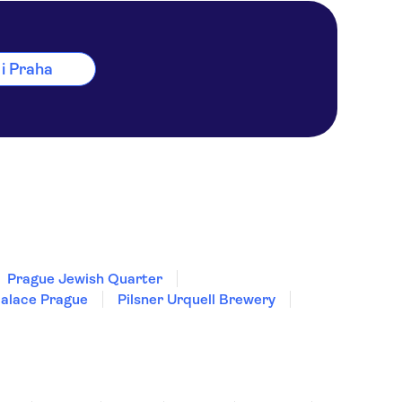
 i Praha
Prague Jewish Quarter
alace Prague
Pilsner Urquell Brewery