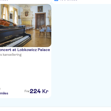
oncert at Lobkowicz Palace
s kansellering
)
224
Kr
Fra:
miles