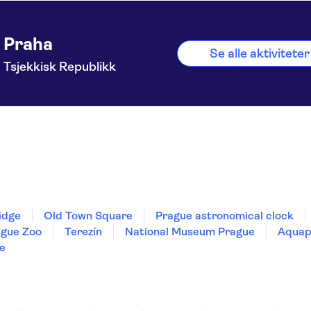
Praha
Se alle aktiviteter
Tsjekkisk Republikk
idge
Old Town Square
Prague astronomical clock
ague Zoo
Terezín
National Museum Prague
Aquap
ce