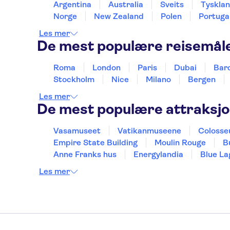
Argentina
Australia
Sveits
Tyskla
Norge
New Zealand
Polen
Portuga
Les mer
De mest populære reisemål
Roma
London
Paris
Dubai
Bar
Stockholm
Nice
Milano
Bergen
Les mer
De mest populære attraksj
Vasamuseet
Vatikanmuseene
Coloss
Empire State Building
Moulin Rouge
B
Anne Franks hus
Energylandia
Blue La
Les mer