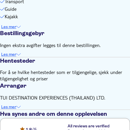
Transport
Guide
Kajakk
Les mer
Bestillingsgebyr
Ingen ekstra avgifter legges til denne bestillingen.
Les mer
Hentesteder
For å se hvilke hentesteder som er tilgjengelige, sjekk under
tilgjengelighet og priser
Arrangør
TUI DESTINATION EXPERIENCES (THAILAND) LTD.
Les mer
Hva synes andre om denne opplevelsen
All reviews are verified
1,8
/5