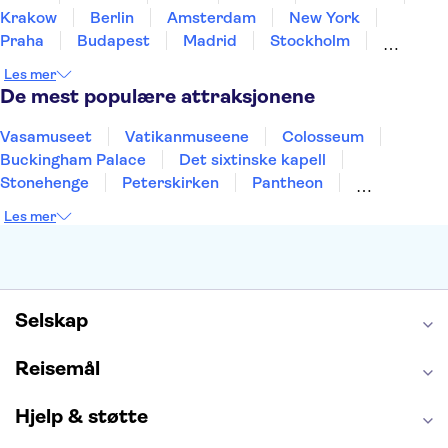
Krakow
Berlin
Amsterdam
New York
Praha
Budapest
Madrid
Stockholm
Nice
Milano
Bergen
Gdansk
Oslo
Les mer
Alicante
Riga
De mest populære attraksjonene
Vasamuseet
Vatikanmuseene
Colosseum
Buckingham Palace
Det sixtinske kapell
Stonehenge
Peterskirken
Pantheon
Empire State Building
Moulin Rouge
Les mer
Burj Khalifa
Keukenhof
Edinburgh Castle
Alcatraz
Alhambra
Harry Potter Studios
Anne Franks hus
Energylandia
Blue Lagoon
Golden Circle
Selskap
Reisemål
Hjelp & støtte