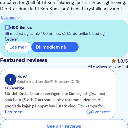
du på en longtailbåt til Koh Talabeng for litt seriøs sightseeing.
Deretter drar du til Koh Kum for å bade i krystallklart vann før
du nyter skjønnheten til Koh Ung. Eventyret når sitt
Les mer
høydepunkt med en kajakkutflukt gjennom Talabeng Sea Cave,
hvor du padler forbi episke fjellformasjoner. For å avslutte det
+100 Smiles
hele besøker du Monkey Point for å se noen frekke aper i
Bli med nå og samle 100 Smiles, så får du unike tilbud og
fordeler.
mangroveskogen.
Bli medlem nå
Les mer
Featured reviews
1,8
/5
All reviews are verified
Ida W
I
Reiste med familie
21. februar 2026
1.8
Sverige
För det första är turen verkligen inte lämplig att göra med
små barn (5 och 7 år) som vi blev rekommenderade. Vi
paddlade kajak på öppet hav i stark vind. Fick kämpa för
Les mer
Oversett
våra liv för att komma tillbaka till båten. Guiden hade inte
koll på tiden och tidvattnet så halvvägs tillbaka med båten
går vi på grund. Alla passagerare får försöka putta loss
See all 1 reviews