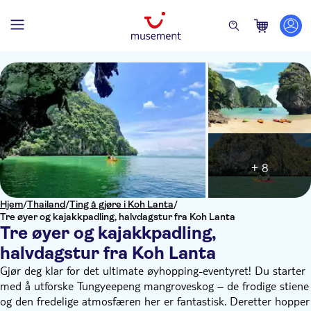
+ 8
Hjem
/
Thailand
/
Ting å gjøre i Koh Lanta
/
Tre øyer og kajakkpadling, halvdagstur fra Koh Lanta
Tre øyer og kajakkpadling,
halvdagstur fra Koh Lanta
Gjør deg klar for det ultimate øyhopping-eventyret! Du starter
med å utforske Tungyeepeng mangroveskog – de frodige stiene
og den fredelige atmosfæren her er fantastisk. Deretter hopper