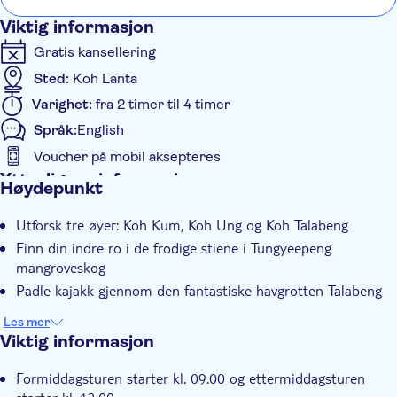
båten i tre timmar för att sen bli räddade av en annan båt i
Viktig informasjon
mörkret. Vi kom hem 4 timmar senare än utlovat. Barnen
Gratis kansellering
var djupt skärrade av upplevelsen.
Sted:
Koh Lanta
Varighet:
fra 2 timer til 4 timer
Språk:
English
Voucher på mobil aksepteres
Ytterligere informasjon
Høydepunkt
Guidet rundtur
Utforsk tre øyer: Koh Kum, Koh Ung og Koh Talabeng
Øyeblikkelig bekreftelse
Finn din indre ro i de frodige stiene i Tungyeepeng
Elektronisk billett
mangroveskog
Hotel pick up
Padle kajakk gjennom den fantastiske havgrotten Talabeng
Les mer
Viktig informasjon
Formiddagsturen starter kl. 09.00 og ettermiddagsturen