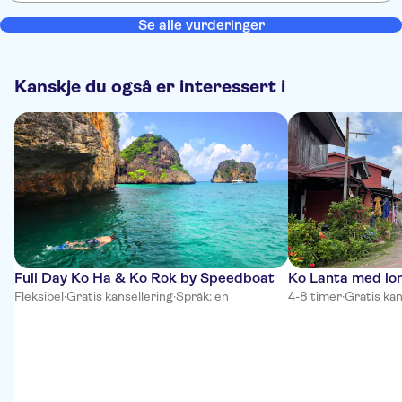
halvvägs tillbaka med båten går vi på grund. Alla passagerare får
försöka putta loss båten i tre timmar för att sen bli räddade av en
Se alle vurderinger
annan båt i mörkret. Vi kom hem 4 timmar senare än utlovat.
Barnen var djupt skärrade av upplevelsen.
Kanskje du også er interessert i
Full Day Ko Ha & Ko Rok by Speedboat
Ko Lanta med lon
Fleksibel
·
Gratis kansellering
·
Språk: en
4-8 timer
·
Gratis kan