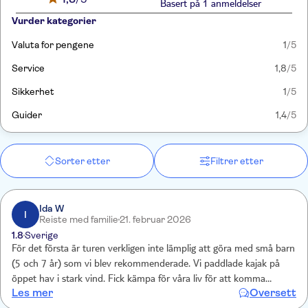
Basert på 1 anmeldelser
Vurder kategorier
Valuta for pengene
1
/5
Service
1,8
/5
Sikkerhet
1
/5
Guider
1,4
/5
Sorter etter
Filtrer etter
Ida W
I
Reiste med familie
21. februar 2026
1.8
Sverige
För det första är turen verkligen inte lämplig att göra med små barn
(5 och 7 år) som vi blev rekommenderade. Vi paddlade kajak på
öppet hav i stark vind. Fick kämpa för våra liv för att komma
Les mer
Oversett
tillbaka till båten. Guiden hade inte koll på tiden och tidvattnet så