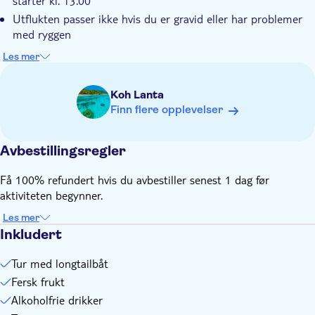
starter kl. 13.00
Utflukten passer ikke hvis du er gravid eller har problemer
med ryggen
Ikke egnet for rullestolbrukere
Les mer
Ikke egnet for personer med nedsatt bevegelsesevne
Utflukten passer ikke for deg som ikke kan svømme
Koh Lanta
Barn må være under tilsyn av voksen (over 18 år) til enhver
Finn flere opplevelser
tid
Ta med badetøy og solkrem
Avbestillingsregler
Ta med håndkle
Ta med caps/solhatt
Få 100% refundert hvis du avbestiller senest 1 dag før
aktiviteten begynner.
Ta med varme klær
Ekstra penger til fornøyelser eller drikke
Les mer
Væravhengig
Inkludert
Alle tider er cirkatider og kan endres
Tur med longtailbåt
Fersk frukt
Alkoholfrie drikker