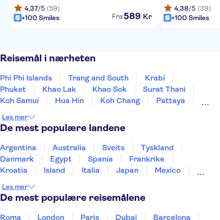
4,37
/5
(59)
4,38
/5
(39)
589
Kr
Fra:
+100 Smiles
+100 Smiles
Reisemål i nærheten
Phi Phi Islands
Trang and South
Krabi
Phuket
Khao Lak
Khao Sok
Surat Thani
Koh Samui
Hua Hin
Koh Chang
Pattaya
Bangkok
Kanchanaburi
Nakhon Ratchasima
Les mer
Chiang Mai
De mest populære landene
Argentina
Australia
Sveits
Tyskland
Danmark
Egypt
Spania
Frankrike
Kroatia
Island
Italia
Japan
Mexico
Norge
New Zealand
Polen
Portugal
Les mer
Sverige
Thailand
Tyrkia
De mest populære reisemålene
Roma
London
Paris
Dubai
Barcelona