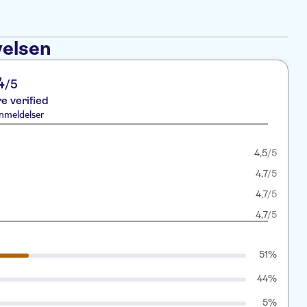
velsen
4
/5
re verified
nmeldelser
4,5
/5
4,7
/5
4,7
/5
4,7
/5
51%
44%
5%