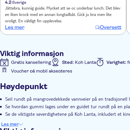
4.2
Sverige
Jättebra, kunnig guide. Mycket att se oc underbar lunch. Det blev
en liten krock med en annan longtailbåt. Gick ju bra men lite
oroligt. En väldigt fin upplevelse.
Les mer
Oversett
Viktig informasjon
Gratis kansellering
Sted:
Koh Lanta
Varighet:
f
Voucher på mobil aksepteres
Ytterligere informasjon
Høydepunkt
Inngangsbilletter inkludert
Guidet rundtur
Øyeb
Elektronisk billett
Hotel pick up
Seil rundt på mangrovedekkede vannveier på en tradisjonell l
Se hvordan gummi lages under en guidet tur rundt på en pla
Se de viktigste severdighetene på Koh Lanta, inkludert et ki
Les mer