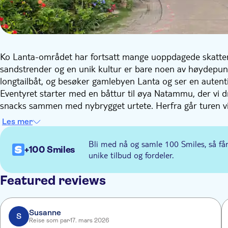
Ko Lanta-området har fortsatt mange uoppdagede skatter
sandstrender og en unik kultur er bare noen av høydepunk
longtailbåt, og besøker gamlebyen Lanta og ser en autent
Eventyret starter med en båttur til øya Natammu, der vi d
snacks sammen med nybrygget urtete. Herfra går turen vid
klebrige stoffet lages, samtidig som du får høre om gumm
Les mer
Om ettermiddagen hopper vi om bord i båten igjen og cr
får se den merkelige skjønnheten i trærne som vokser halvt
Bli med nå og samle 100 Smiles, så få
+100 Smiles
restaurant i nærheten.
unike tilbud og fordeler.
Ettermiddagen går med til å bli kjent med det lokale livet
deretter tar vi en tur til Lantas gamleby og tempel. Her k
Featured reviews
– husk å se husene på stylter – og ta turen til byens rød-
Susanne
S
Reise som par
17. mars 2026