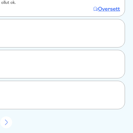
 ollut ok.
Oversett
7