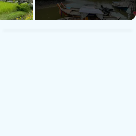
Marjaana
M
Reise som par
20. januar 2026