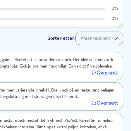
0%
0%
Sorter etter:
Mest relevant
. Mycket att se oc underbar lunch. Det blev en liten krock
gtailbåt. Gick ju bra men lite oroligt. En väldigt fin upplevelse.
Oversett
er med varierande innehåll. Bra lunch på en restaurang belägen
bergsluttning med storslagen utsikt österut.
Oversett
ntoista tutustumiskohdetta yhtenä päivänä. Kiireetön tunnelma,
 näköalaravintolassa. Tämä opas kertoi paljon kohteista, ehkä