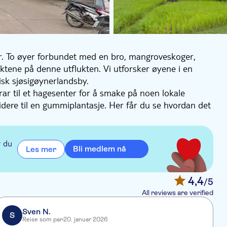
. To øyer forbundet med en bro, mangroveskoger,
tene på denne utflukten. Vi utforsker øyene i en
isk sjøsigøynerlandsby.
rar til et hagesenter for å smake på noen lokale
ere til en gummiplantasje. Her får du se hvordan det
iens historie fra noen av dem som kjenner den best.
uiser rundt i mangroveskogen ved Tung Yee Peng. Du
 under vann og halvt over, før vi spiser lunsj på en
r du
Bli medlem nå
Les mer
. Først stopper vi ved en nærliggende fiskerlandsby, og
an du rusle rundt i gatene med historiske trebygninger
4,4
/5
 og gullfargede tempel.
All reviews are verified
Sven N.
S
Reise som par
20. januar 2026