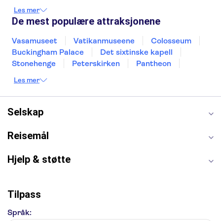
Stockholm
Nice
Milano
Bergen
Les mer
Gdansk
Oslo
Alicante
Riga
De mest populære attraksjonene
Vasamuseet
Vatikanmuseene
Colosseum
Buckingham Palace
Det sixtinske kapell
Stonehenge
Peterskirken
Pantheon
Empire State Building
Moulin Rouge
Les mer
Burj Khalifa
Keukenhof
Edinburgh Castle
Alcatraz
Alhambra
Harry Potter Studios
Anne Franks hus
Energylandia
Selskap
Blue Lagoon
Golden Circle
Reisemål
Hjelp & støtte
Tilpass
Språk: