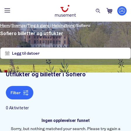
Hjem
/
Sverige
/
Ting å gjøre i Helsingborg
/
Sofiero
Sofiero billetter og utflukter
Tøm
Ingen
filter
resultater
Legg til datoer
Utflukter og billetter i Sofiero
Filters
Filter
0 Aktiviteter
Ingen opplevelser funnet
Sorry, but nothing matched your search. Please try again a