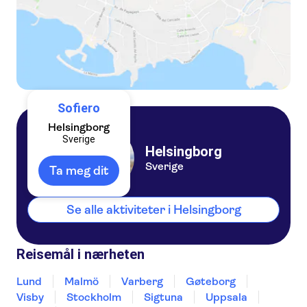
Sofiero
Helsingborg
Sverige
Helsingborg
Sverige
Ta meg dit
Se alle aktiviteter i Helsingborg
Reisemål i nærheten
Lund
Malmö
Varberg
Gøteborg
Visby
Stockholm
Sigtuna
Uppsala