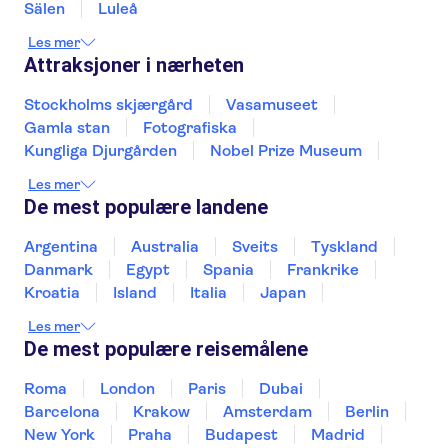
Sälen
Luleå
Les mer
Attraksjoner i nærheten
Stockholms skjærgård
Vasamuseet
Gamla stan
Fotografiska
Kungliga Djurgården
Nobel Prize Museum
Skansen
The Viking Museum
Les mer
De mest populære landene
Argentina
Australia
Sveits
Tyskland
Danmark
Egypt
Spania
Frankrike
Kroatia
Island
Italia
Japan
Mexico
Norge
New Zealand
Polen
Les mer
Portugal
Sverige
Thailand
Tyrkia
De mest populære reisemålene
Roma
London
Paris
Dubai
Barcelona
Krakow
Amsterdam
Berlin
New York
Praha
Budapest
Madrid