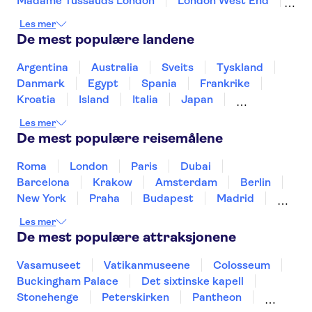
Madame Tussauds London
London West End
Tower of London
Edinburgh Old Town
Les mer
Bus Tours in London
Trips from Edinburgh
De mest populære landene
Shakespeare's Globe
Tower Bridge
River Thames
King's Cross Station
Argentina
Australia
Sveits
Tyskland
The Scotch Whisky Experience
Danmark
Egypt
Spania
Frankrike
St Paul's Cathedral
Kroatia
Island
Italia
Japan
Mexico
Norge
New Zealand
Polen
Les mer
Portugal
Sverige
Thailand
Tyrkia
De mest populære reisemålene
Roma
London
Paris
Dubai
Barcelona
Krakow
Amsterdam
Berlin
New York
Praha
Budapest
Madrid
Stockholm
Nice
Milano
Bergen
Les mer
Gdansk
Oslo
Alicante
Riga
De mest populære attraksjonene
Vasamuseet
Vatikanmuseene
Colosseum
Buckingham Palace
Det sixtinske kapell
Stonehenge
Peterskirken
Pantheon