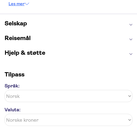
Empire State Building
Moulin Rouge
Les mer
Burj Khalifa
Keukenhof
Edinburgh Castle
Alcatraz
Alhambra
Harry Potter Studios
Anne Franks hus
Energylandia
Selskap
Blue Lagoon
Golden Circle
Reisemål
Hjelp & støtte
Tilpass
Språk:
Valuta: