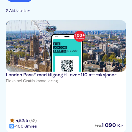
Rullestolvennlig
Toppattraksjoner
Sightseeing og
Fast track
2 Aktiviteter
tradisjoner
Byrundturer
London Pass® med tilgang til over 110 attraksjoner
Fleksibel
·
Gratis kansellering
4,52
/5
(42)
1
090
Kr
Fra:
+100 Smiles