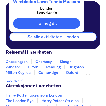
Wimbledon Lawn Tennis Museum
London
Storbritannia
London
Storbritannia
Ta meg dit
Se alle aktiviteter i London
Reisemål i nærheten
Chessington
Chertsey
Slough
Windsor
Luton
Reading
Brighton
Milton Keynes
Cambridge
Oxford
Canterbury
Winchester
Northampton
Les mer
Portsmouth
Attraksjoner i nærheten
Harry Potter tours from London
The London Eye
Harry Potter Studios