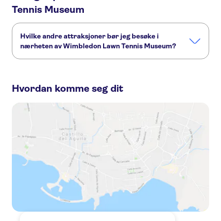
Tennis Museum
Hvilke andre attraksjoner bør jeg besøke i
nærheten av Wimbledon Lawn Tennis Museum?
Her er noen andre severdigheter i Wimbledon Lawn Tennis
Museum, som du ikke vil gå glipp av:
Hvordan komme seg dit
Harry Potter tours from London
The London Eye
Harry Potter Studios
Madame Tussauds London
London West End
Tower of London