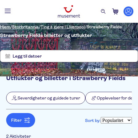
Hjem
/
Storbritannia
/
Ting å gjøre i Liverpool
/
Strawberry Fields
Strawberry Fields billetter og utflukter
Vis
Tøm
2
filter
resultater
Legg til datoer
Utflukter og billetter i Strawberry Fields
Filters
Pris (voksen)
Upphämtning på hotellet
Alternativer
Severdigheter og guidede turer
Opplevelser for de lo
Gratis kansellering
Kategorier
Min
NOK
Max
NOK
Øyeblikkelig bekreftelse
Severdigheter og guidede
NO-PICKUP
Aktivitetsspråk
Inngangsbilletter inkludert
turer
English
Filter
Sort by:
Unik attraksjon
Severdighetspass
Opplevelser for de lokale
Spanish
Guidet rundtur
Severdigheter
Aktiviteter
French
Kostnadsfritt for Barn
2 Aktiviteter