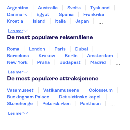
Edinburgh Old Town
Tower of London
Argentina
Australia
Sveits
Tyskland
Bus Tours in London
Trips from Edinburgh
Danmark
Egypt
Spania
Frankrike
Shakespeare's Globe
Kroatia
Island
Italia
Japan
Mexico
Norge
New Zealand
Polen
Les mer
Portugal
Sverige
Thailand
Tyrkia
De mest populære reisemålene
Roma
London
Paris
Dubai
Barcelona
Krakow
Berlin
Amsterdam
New York
Praha
Budapest
Madrid
Stockholm
Nice
Milano
Bergen
Les mer
Gdansk
Oslo
Alicante
Riga
De mest populære attraksjonene
Vasamuseet
Vatikanmuseene
Colosseum
Buckingham Palace
Det sixtinske kapell
Stonehenge
Peterskirken
Pantheon
Empire State Building
Moulin Rouge
Les mer
Burj Khalifa
Keukenhof
Edinburgh Castle
Alcatraz
Alhambra
Harry Potter Studios