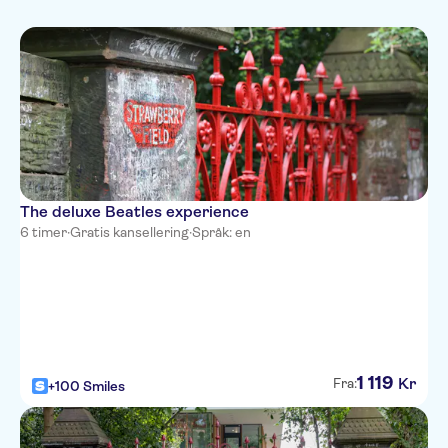
Byaktiviteter
Utflukter og dagsturer
Portuguese
Lokalt særpreg
Hop-on Hop-off
Subject expert guide
Kultur og historie
Rundtur med Lydguide
Toppattraksjoner
The deluxe Beatles experience
6 timer
·
Gratis kansellering
·
Språk: en
1
119
Kr
Fra:
+100 Smiles