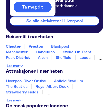
Liverpool
Storbritannia
Ta meg dit
Se alle aktiviteter i Liverpool
Reisemål i nærheten
Chester
Preston
Blackpool
Manchester
Llandudno
Stoke-On-Trent
Peak District
Alton
Sheffield
Leeds
Windermere
Wolverhampton
Derby
Les mer
Birmingham
Attraksjoner i nærheten
Liverpool River Cruise
Anfield Stadium
The Beatles
Royal Albert Dock
Strawberry Fields
Harry Potter tours from London
Les mer
The London Eye
Harry Potter Studios
De mest populære landene
Madame Tussauds London
London West End