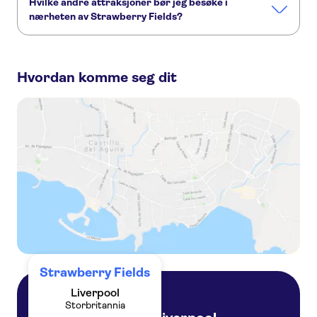
Hvilke andre attraksjoner bør jeg besøke i
nærheten av Strawberry Fields?
Her er noen andre severdigheter i Strawberry Fields, som
du ikke vil gå glipp av:
Hvordan komme seg dit
Liverpool River Cruise
Anfield Stadium
The Beatles
Royal Albert Dock
Strawberry Fields
Liverpool
Storbritannia