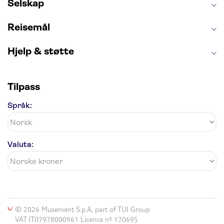
Anne Franks hus
Energylandia
Selskap
Blue Lagoon
Golden Circle
Reisemål
Hjelp & støtte
Tilpass
Språk:
Valuta:
© 2026 Musement S.p.A, part of TUI Group
VAT IT07978000961 Licence nº 170695