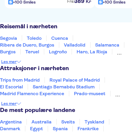
389
Kr
Fra:
+100 Smiles
+100 Smiles
Reisemål i nærheten
Segovia
Toledo
Cuenca
Ribera de Duero, Burgos
Valladolid
Salamanca
Burgos
Teruel
Logroño
Haro, La Rioja
Laguardia
Álava
Zaragoza
Mérida
Les mer
Vitoria-Gasteiz
Attraksjoner i nærheten
Trips from Madrid
Royal Palace of Madrid
El Escorial
Santiago Bernabéu Stadium
Madrid Flamenco Experience
Prado-museet
El Retiro Park
WAH Madrid
Reina Sofía Museum
Les mer
Madrid Amusement Parks
Teide
De mest populære landene
Puerto de Mogán
Aquarium Poema del Mar
TUI Palma Maraton Mallorca 2026
Puerto Colon
Argentina
Australia
Sveits
Tyskland
Danmark
Egypt
Spania
Frankrike