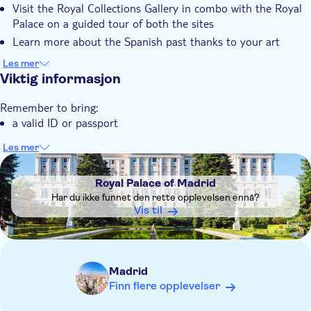
Visit the Royal Collections Gallery in combo with the Royal
Fast track
Palace on a guided tour of both the sites
Inngangsbilletter inkludert
Learn more about the Spanish past thanks to your art
historian, English-speaking guide
Guidet rundtur
Les mer
Viktig informasjon
Små Grupper
Subject expert guide
Remember to bring:
Elektronisk billett
a valid ID or passport
Les mer
DSA1Royal Palace of Madrid
Royal Palace of Madrid
Har du ikke funnet den rette opplevelsen ennå?
Vis til
Madrid
Finn flere opplevelser