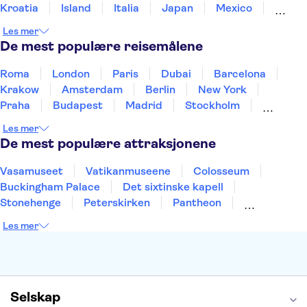
Kroatia
Island
Italia
Japan
Mexico
Norge
New Zealand
Polen
Portugal
Les mer
Sverige
Thailand
Tyrkia
De mest populære reisemålene
Roma
London
Paris
Dubai
Barcelona
Krakow
Amsterdam
Berlin
New York
Praha
Budapest
Madrid
Stockholm
Nice
Milano
Bergen
Gdansk
Oslo
Les mer
Alicante
Riga
De mest populære attraksjonene
Vasamuseet
Vatikanmuseene
Colosseum
Buckingham Palace
Det sixtinske kapell
Stonehenge
Peterskirken
Pantheon
Empire State Building
Moulin Rouge
Les mer
Burj Khalifa
Keukenhof
Edinburgh Castle
Alcatraz
Alhambra
Harry Potter Studios
Anne Franks hus
Energylandia
Blue Lagoon
Golden Circle
Selskap