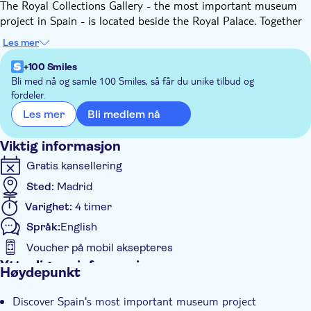
The Royal Collections Gallery - the most important museum
project in Spain - is located beside the Royal Palace. Together
with an expert of art history, you'll explore the 3-floor building:
Les mer
the first floor is dedicated to the Austrians, the second one to
the Bourbons while the third is dedicated to temporary
+100 Smiles
exhibitions. An impressive display of 650 carefully selected
Bli med nå og samle 100 Smiles, så får du unike tilbud og
fordeler.
pieces will take you back to another era full of luxury and
refinement.
Bli medlem nå
Les mer
After this journey through time, the guide will accompany you
to the Royal Palace to appreciate its magnificence and visit its
Viktig informasjon
richly decorated rooms, to admire Stradivarius instruments,
Gratis kansellering
the Royal Chapel or the Throne Room.
Sted:
Madrid
Varighet:
4 timer
Språk:
English
Voucher på mobil aksepteres
Ytterligere informasjon
Høydepunkt
Øyeblikkelig bekreftelse
Discover Spain's most important museum project
Skip the line