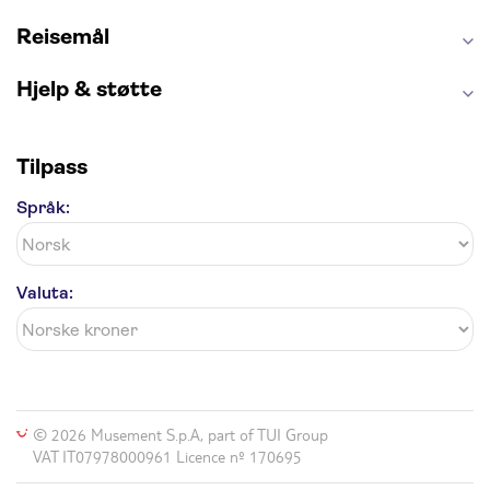
Reisemål
Hjelp & støtte
Tilpass
Språk:
Valuta:
© 2026 Musement S.p.A, part of TUI Group
VAT IT07978000961 Licence nº 170695