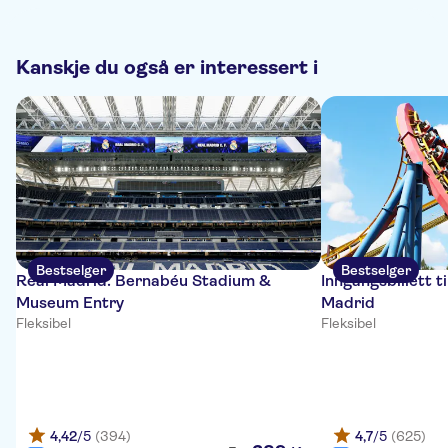
Kanskje du også er interessert i
Bestselger
Bestselger
Real Madrid: Bernabéu Stadium &
Inngangsbillett 
Museum Entry
Madrid
Fleksibel
Fleksibel
4,42
/5
(394)
4,7
/5
(625)