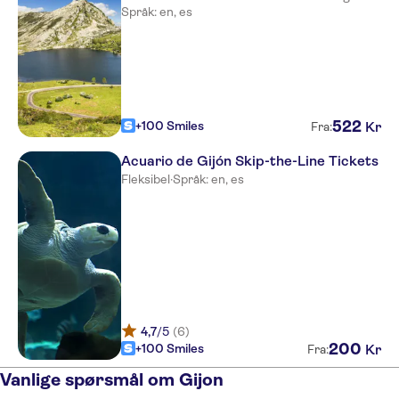
Språk: en, es
522
+100 Smiles
Kr
Fra:
Acuario de Gijón Skip-the-Line Tickets
Fleksibel
·
Språk: en, es
4,7
/5
(6)
200
+100 Smiles
Kr
Fra:
Vanlige spørsmål om Gijon