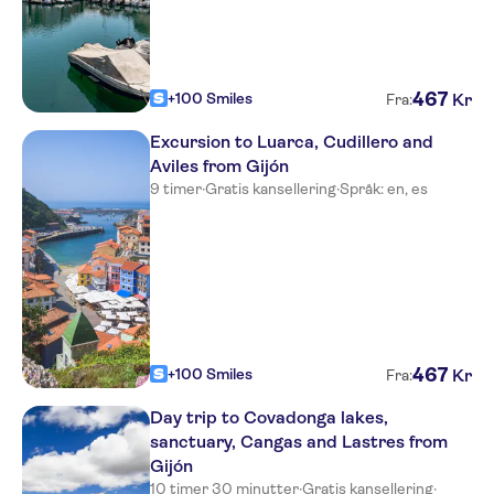
467
+100 Smiles
Kr
Fra:
Excursion to Luarca, Cudillero and
Aviles from Gijón
9 timer
·
Gratis kansellering
·
Språk: en, es
467
+100 Smiles
Kr
Fra:
Day trip to Covadonga lakes,
sanctuary, Cangas and Lastres from
Gijón
10 timer 30 minutter
·
Gratis kansellering
·