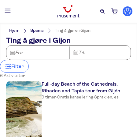
Filters
Pris (voksen)
Upphämtning på hotellet
Alternativer
Hjem
Spania
Ting å gjøre i Gijon
Øyeblikkelig bekreftelse
Kategorier
Min
NOK
Max
NOK
Ting å gjøre i Gijon
Guidet rundtur
Utflukter og dagsturer
NO-PICKUP
Aktivitetsspråk
Elektronisk billett
Sightseeing og
English
Fra:
Billetter og arrangementer
Til:
Gratis kansellering
tradisjoner
Spanish
Inngangsbilletter inkludert
Dyreparker og akvarier
Kultur og historie
Skip the line
Filter
Lokalt særpreg
6 Aktiviteter
Dager med regn
Rullestolvennlig
Full-day Beach of the Cathedrals,
Fast track
Ribadeo and Tapia tour from Gijón
9 timer
·
Gratis kansellering
·
Språk: en, es