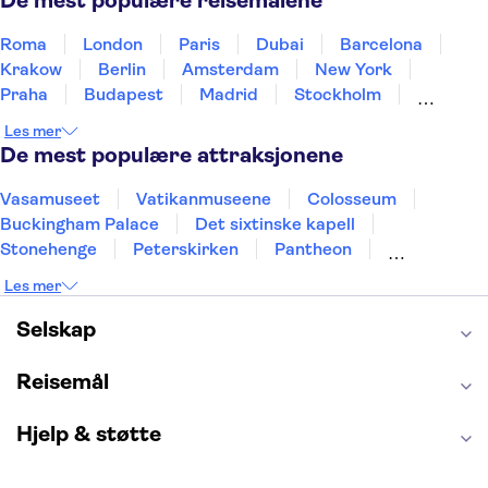
De mest populære reisemålene
Roma
London
Paris
Dubai
Barcelona
Krakow
Berlin
Amsterdam
New York
Praha
Budapest
Madrid
Stockholm
Nice
Milano
Bergen
Gdansk
Oslo
Les mer
Alicante
Riga
De mest populære attraksjonene
Vasamuseet
Vatikanmuseene
Colosseum
Buckingham Palace
Det sixtinske kapell
Stonehenge
Peterskirken
Pantheon
Empire State Building
Moulin Rouge
Les mer
Burj Khalifa
Keukenhof
Edinburgh Castle
Alcatraz
Alhambra
Harry Potter Studios
Selskap
Anne Franks hus
Energylandia
Blue Lagoon
Golden Circle
Reisemål
Hjelp & støtte