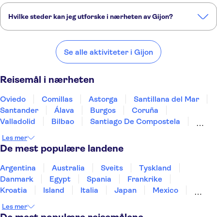
Hvilke steder kan jeg utforske i nærheten av Gijon?
Her er noen av våre favorittsteder å besøke i nærheten av Gijon:
Oviedo
Comillas
Astorga
Santillana del Mar
Santander
Se alle aktiviteter i Gijon
Reisemål i nærheten
Oviedo
Comillas
Astorga
Santillana del Mar
Santander
Álava
Burgos
Coruña
Valladolid
Bilbao
Santiago De Compostela
Haro, La Rioja
Vitoria-Gasteiz
Les mer
Pontevedra, Spain
Ribera de Duero, Burgos
De mest populære landene
Argentina
Australia
Sveits
Tyskland
Danmark
Egypt
Spania
Frankrike
Kroatia
Island
Italia
Japan
Mexico
Norge
New Zealand
Polen
Portugal
Les mer
Sverige
Thailand
Tyrkia