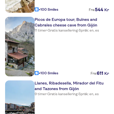
544
+100 Smiles
Kr
Fra:
Picos de Europa tour, Bulnes and
Cabrales cheese cave from Gijón
11 timer
·
Gratis kansellering
·
Språk: en, es
611
+100 Smiles
Kr
Fra:
Llanes, Ribadesella, Mirador del Fitu
and Tazones from Gijón
9 timer
·
Gratis kansellering
·
Språk: en, es