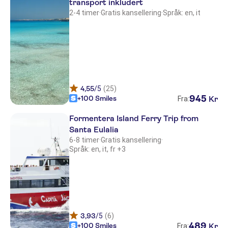
transport inkludert
2-4 timer
·
Gratis kansellering
·
Språk: en, it
4,55
/5
(25)
945
+100 Smiles
Kr
Fra:
Formentera Island Ferry Trip from
Santa Eulalia
6-8 timer
·
Gratis kansellering
·
Språk: en, it, fr +3
3,93
/5
(6)
489
+100 Smiles
Kr
Fra: