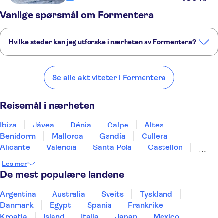
Vanlige spørsmål om Formentera
Hvilke steder kan jeg utforske i nærheten av Formentera?
Her er noen av våre favorittsteder å besøke i nærheten av
Formentera:
Se alle aktiviteter i Formentera
Ibiza
Jávea
Dénia
Calpe
Altea
Reisemål i nærheten
Ibiza
Jávea
Dénia
Calpe
Altea
Benidorm
Mallorca
Gandía
Cullera
Alicante
Valencia
Santa Pola
Castellón
Torrevieja
Peñíscola
Les mer
De mest populære landene
Argentina
Australia
Sveits
Tyskland
Danmark
Egypt
Spania
Frankrike
Kroatia
Island
Italia
Japan
Mexico