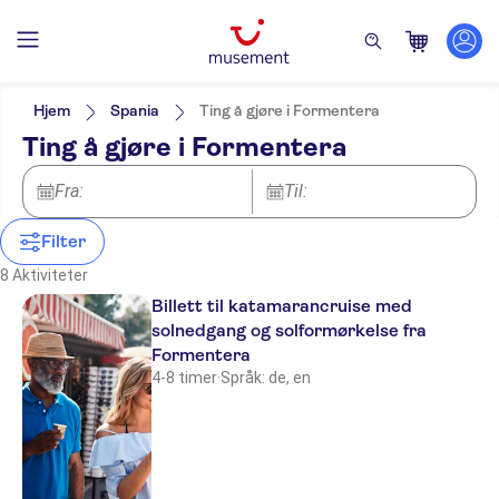
Filters
Pris (voksen)
Upphämtning på hotellet
Alternativer
Hjem
Spania
Ting å gjøre i Formentera
Øyeblikkelig bekreftelse
Kategorier
Min
NOK
Max
NOK
Ting å gjøre i Formentera
Gratis kansellering
Utflukter og dagsturer
RIU La Mola
Aktivitetsspråk
Elektronisk billett
Båtturer
English
Fra:
Aktiviteter
Til:
Små Grupper
Insotel Hotel Formentera Playa
Italian
Vannaktiviteter
German
Filter
Insotel Club Maryland
Catalan
8 Aktiviteter
Spanish
NO-PICKUP
French
Billett til katamarancruise med
solnedgang og solformørkelse fra
Meeting point-la sabina port(boat
excursions)
Formentera
4-8 timer
·
Språk: de, en
Meeting point marina formentera
mar-berth 2
Es Clot des Forn
Voramar