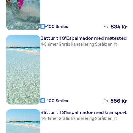
Maria
Bellavista
Castavi
834
+100 Smiles
Kr
Fra:
Catalina
Båttur til S'Espalmador med møtested
4-8 timer
·
Gratis kansellering
·
Språk: en, it
Levante
Costamar
Es Pins
Tahití Hotel
Arrecife
556
+100 Smiles
Kr
Fra:
Sa Volta
Båttur til S'Espalmador med transport
Rosales
4-8 timer
·
Gratis kansellering
·
Språk: en, it
FIVE FLOWERS HOTEL & SPA
FORMENTERA