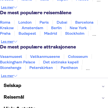
Norge
New Zealand
Polen
Portugal
Les mer
Sverige
Thailand
Tyrkia
De mest populære reisemålene
Roma
London
Paris
Dubai
Barcelona
Krakow
Amsterdam
Berlin
New York
Praha
Budapest
Madrid
Stockholm
Nice
Milano
Bergen
Gdansk
Oslo
Les mer
Alicante
Riga
De mest populære attraksjonene
Vasamuseet
Vatikanmuseene
Colosseum
Buckingham Palace
Det sixtinske kapell
Stonehenge
Peterskirken
Pantheon
Empire State Building
Moulin Rouge
Les mer
Burj Khalifa
Keukenhof
Edinburgh Castle
Alcatraz
Alhambra
Harry Potter Studios
Selskap
Anne Franks hus
Energylandia
Blue Lagoon
Golden Circle
Reisemål