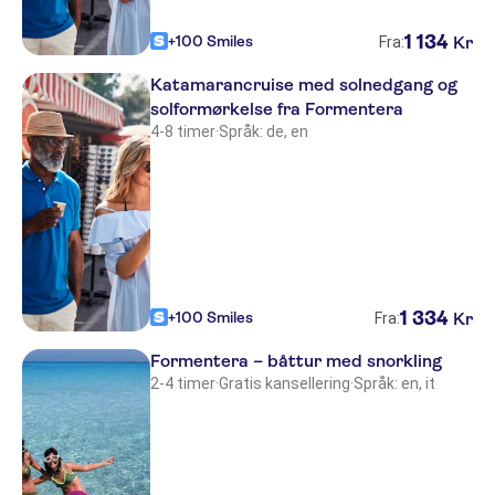
Timon 1+2
1
134
+100 Smiles
Kr
Fra:
Rosamar
Katamarancruise med solnedgang og
solformørkelse fra Formentera
La Savina Hostal
4-8 timer
·
Språk: de, en
Lago Playa II
Sol y Mar
Apartamentos Sa Vilda
Entre Pinos
1
334
+100 Smiles
Kr
Fra:
Lago Playa I
Formentera – båttur med snorkling
Es Pujols
2-4 timer
·
Gratis kansellering
·
Språk: en, it
Blanco Hotel Formentera
Es Pi2