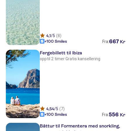
Capri
Ca Mari
Blaumar
4,1
/5
(8)
Club Sunway Punta Prima
667
+100 Smiles
Kr
Fra:
Paya II / 2
Fergebillett til Ibiza
opptil 2 timer
·
Gratis kansellering
Apartamentos Proa Es Pujols
Portu Saler
Sa Roqueta
Paya I
Viviendas Turisticas Aguamar
4,54
/5
(7)
556
+100 Smiles
Kr
Fra:
Båttur til Formentera med snorkling,