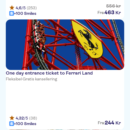
556
kr
4,6
/5
(253)
463
Kr
Fra:
+100 Smiles
One day entrance ticket to Ferrari Land
Fleksibel
·
Gratis kansellering
4,32
/5
(38)
244
Kr
Fra:
+100 Smiles