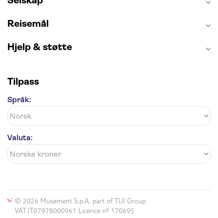
Selskap
Blue Lagoon
Golden Circle
Reisemål
Hjelp & støtte
Tilpass
Språk:
Valuta:
© 2026 Musement S.p.A, part of TUI Group
VAT IT07978000961 Licence nº 170695