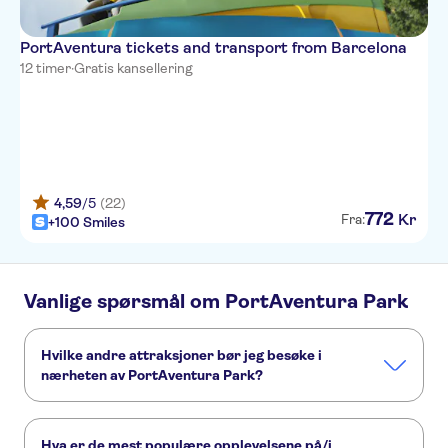
PortAventura tickets and transport from Barcelona
12 timer
·
Gratis kansellering
4,59
/5
(22)
772
Kr
Fra:
+100 Smiles
Vanlige spørsmål om PortAventura Park
Hvilke andre attraksjoner bør jeg besøke i
nærheten av PortAventura Park?
Her er noen andre severdigheter i PortAventura Park, som
du ikke vil gå glipp av:
Hva er de mest populære opplevelsene på/i