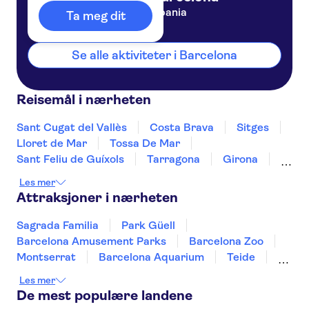
Spania
Ta meg dit
Se alle aktiviteter i Barcelona
Reisemål i nærheten
Sant Cugat del Vallès
Costa Brava
Sitges
Lloret de Mar
Tossa De Mar
Sant Feliu de Guíxols
Tarragona
Girona
Salou
Costa Dorada
Cambrils
Les mer
Figueres
Deltebre
Peñíscola
Attraksjoner i nærheten
Sagrada Familia
Park Güell
Barcelona Amusement Parks
Barcelona Zoo
Montserrat
Barcelona Aquarium
Teide
Puerto de Mogán
Aquarium Poema del Mar
Les mer
TUI Palma Maraton Mallorca 2026
De mest populære landene
Puerto Colon
Aqualandia Benidorm