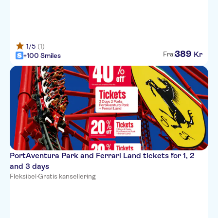
1
/5
(1)
389
Kr
Fra:
+100 Smiles
PortAventura Park and Ferrari Land tickets for 1, 2
and 3 days
Fleksibel
·
Gratis kansellering