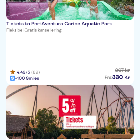
Tickets to PortAventura Caribe Aquatic Park
Fleksibel
·
Gratis kansellering
367
kr
4,43
/5
(89)
330
Kr
Fra:
+100 Smiles