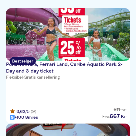
Toppattraksjoner
Bestselger
PortAventura, Ferrari Land, Caribe Aquatic Park 2-
Day and 3-day ticket
Fleksibel
·
Gratis kansellering
811
kr
3,62
/5
(9)
667
Kr
Fra:
+100 Smiles