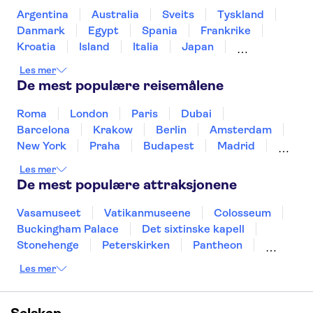
Siam Park
Caminito del Rey
Terra Mitica
Argentina
Australia
Sveits
Tyskland
Danmark
Egypt
Spania
Frankrike
Kroatia
Island
Italia
Japan
Mexico
Norge
New Zealand
Polen
Les mer
Portugal
Sverige
Thailand
Tyrkia
De mest populære reisemålene
Roma
London
Paris
Dubai
Barcelona
Krakow
Berlin
Amsterdam
New York
Praha
Budapest
Madrid
Stockholm
Nice
Milano
Bergen
Les mer
Gdansk
Oslo
Alicante
Riga
De mest populære attraksjonene
Vasamuseet
Vatikanmuseene
Colosseum
Buckingham Palace
Det sixtinske kapell
Stonehenge
Peterskirken
Pantheon
Empire State Building
Moulin Rouge
Les mer
Burj Khalifa
Keukenhof
Edinburgh Castle
Alcatraz
Alhambra
Harry Potter Studios
Anne Franks hus
Energylandia