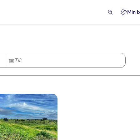
Min b
Til: