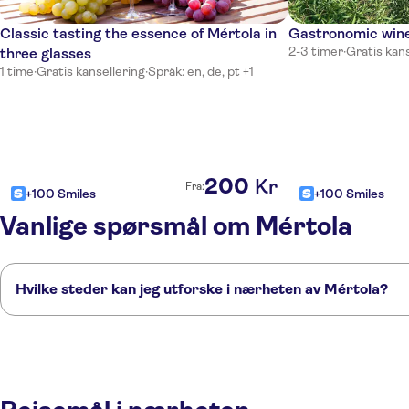
Classic tasting the essence of Mértola in
Gastronomic wine
2-3 timer
·
Gratis kans
three glasses
1 time
·
Gratis kansellering
·
Språk: en, de, pt +1
200
Kr
Fra:
+100 Smiles
+100 Smiles
Vanlige spørsmål om Mértola
Hvilke steder kan jeg utforske i nærheten av Mértola?
Her er noen av våre favorittsteder å besøke i nærheten av Mértola:
Tavira
Loulé
Olhão
Faro
Algarve