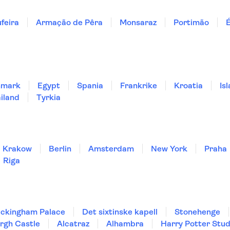
feira
Armação de Pêra
Monsaraz
Portimão
nmark
Egypt
Spania
Frankrike
Kroatia
Is
iland
Tyrkia
Krakow
Berlin
Amsterdam
New York
Praha
Riga
ckingham Palace
Det sixtinske kapell
Stonehenge
rgh Castle
Alcatraz
Alhambra
Harry Potter Stud