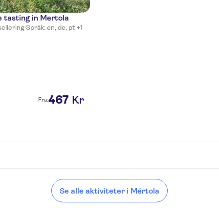
 tasting in Mertola
ellering
·
Språk: en, de, pt +1
467
Kr
Fra:
Se alle aktiviteter i Mértola