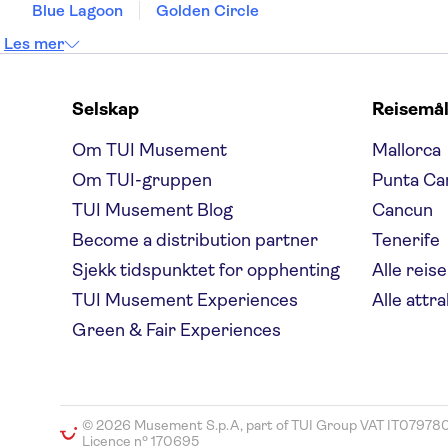
Blue Lagoon
Golden Circle
Les mer
Selskap
Reisemå
Om TUI Musement
Mallorca
Om TUI-gruppen
Punta Ca
TUI Musement Blog
Cancun
Become a distribution partner
Tenerife
Sjekk tidspunktet for opphenting
Alle reis
TUI Musement Experiences
Alle attr
Green & Fair Experiences
© 2026 Musement S.p.A, part of TUI Group VAT IT0797
Licence nº 170695