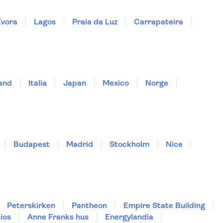
Évora
Lagos
Praia da Luz
Carrapateira
land
Italia
Japan
Mexico
Norge
Budapest
Madrid
Stockholm
Nice
Peterskirken
Pantheon
Empire State Building
ios
Anne Franks hus
Energylandia