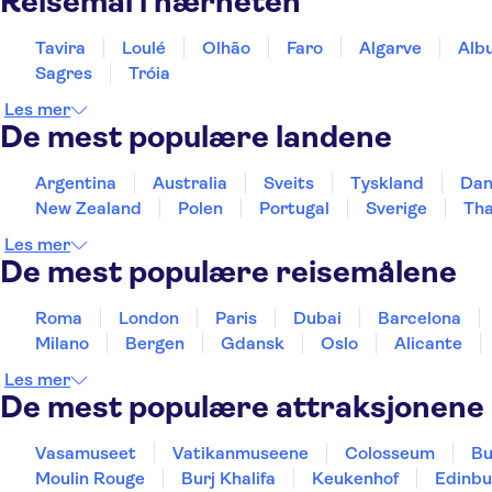
Reisemål i nærheten
Tavira
Loulé
Olhão
Faro
Algarve
Albu
Sagres
Tróia
Les mer
De mest populære landene
Argentina
Australia
Sveits
Tyskland
Da
New Zealand
Polen
Portugal
Sverige
Tha
Les mer
De mest populære reisemålene
Roma
London
Paris
Dubai
Barcelona
Milano
Bergen
Gdansk
Oslo
Alicante
Les mer
De mest populære attraksjonene
Vasamuseet
Vatikanmuseene
Colosseum
Bu
Moulin Rouge
Burj Khalifa
Keukenhof
Edinbu