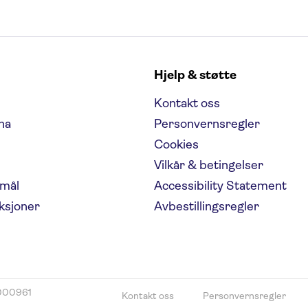
l
Hjelp & støtte
Kontakt oss
na
Personvernsregler
Cookies
Vilkår & betingelser
emål
Accessibility Statement
aksjoner
Avbestillingsregler
8000961
Kontakt oss
Personvernsregler