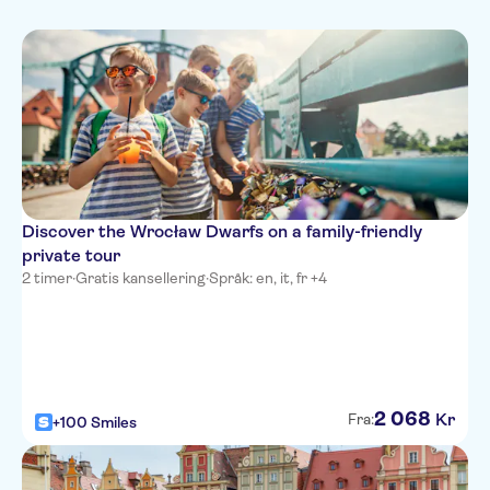
Polish
Sightseeing og
Inngangsbilletter inkludert
French
tradisjoner
Byrundturer
Italian
Kultur og historie
Folketradisjoner
Russian
Discover the Wrocław Dwarfs on a family-friendly
private tour
2 timer
·
Gratis kansellering
·
Språk: en, it, fr +4
2
068
Kr
Fra:
+100 Smiles