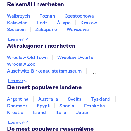
Reisemål i nærheten
Walbrzych
Poznan
Czestochowa
Katowice
Lodz
Å løpe
Krakow
Szczecin
Zakopane
Warszawa
Szczawnica
Gdansk
Sopot
Gdynia
Les mer
Attraksjoner i nærheten
Wroclaw Old Town
Wroclaw Dwarfs
Wrocław Zoo
Auschwitz-Birkenau statsmuseum
Wieliczka Salt Mine
Vistula River
Les mer
Wawel Castle
Gamlebyen i Krakow
De mest populære landene
Warsaw Old Town
Vistulaelven
Palace of Culture and Science
Argentina
Australia
Sveits
Tyskland
St. Mary's Basilica Krakow
Wawel Cathedral
Danmark
Egypt
Spania
Frankrike
Schindlers fabrikk
Krakow Barbican
Kroatia
Island
Italia
Japan
Mexico
Norge
New Zealand
Polen
Les mer
Portugal
Sverige
Thailand
Tyrkia
De mest populære reisemålene