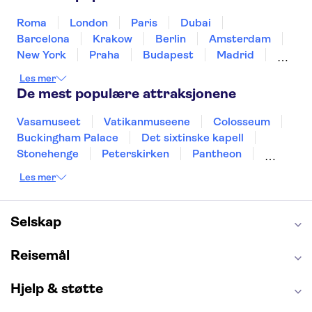
Roma
London
Paris
Dubai
Barcelona
Krakow
Berlin
Amsterdam
New York
Praha
Budapest
Madrid
Stockholm
Nice
Milano
Bergen
Les mer
Gdansk
Oslo
Alicante
Riga
De mest populære attraksjonene
Vasamuseet
Vatikanmuseene
Colosseum
Buckingham Palace
Det sixtinske kapell
Stonehenge
Peterskirken
Pantheon
Empire State Building
Moulin Rouge
Les mer
Burj Khalifa
Keukenhof
Edinburgh Castle
Alcatraz
Alhambra
Harry Potter Studios
Anne Franks hus
Energylandia
Selskap
Blue Lagoon
Golden Circle
Reisemål
Hjelp & støtte