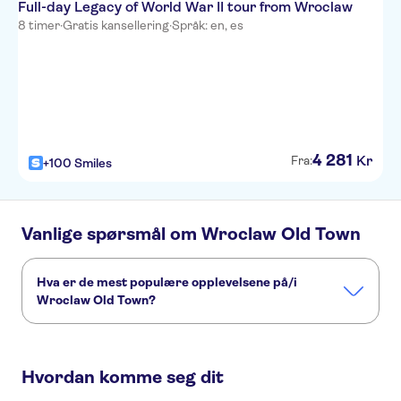
Full-day Legacy of World War II tour from Wroclaw
8 timer
·
Gratis kansellering
·
Språk: en, es
4
281
Kr
Fra:
+100 Smiles
Vanlige spørsmål om Wroclaw Old Town
Hva er de mest populære opplevelsene på/i
Wroclaw Old Town?
Dette er de mest populære aktivitetene på/i Wroclaw Old
Town:
Hvordan komme seg dit
Discover the Wrocław Dwarfs on a family-friendly private tour
Wrocław's Old Town highlights private walking tour