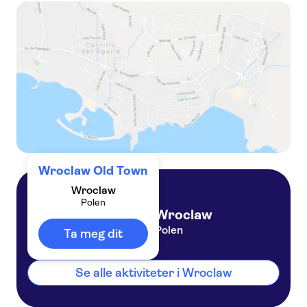
Interactive spy-themed city game with host-guide in Wrocław Old Town
Full-day Legacy of World War II tour from Wroclaw
Wroclaw Old Town
Wroclaw
Polen
Wroclaw
Polen
Ta meg dit
Se alle aktiviteter i Wroclaw