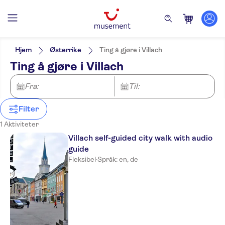
Filters
Pris (voksen)
Upphämtning på hotellet
Alternativer
Hjem
Østerrike
Ting å gjøre i Villach
Lokalt særpreg
Kategorier
Min
NOK
Max
NOK
Ting å gjøre i Villach
Rundtur med Lydguide
Aktiviteter
NO-PICKUP
Aktivitetsspråk
Elektronisk billett
Rundturer til fots
German
Fra:
Til:
Øyeblikkelig bekreftelse
English
Filter
1 Aktiviteter
Villach self-guided city walk with audio
guide
Fleksibel
·
Språk: en, de