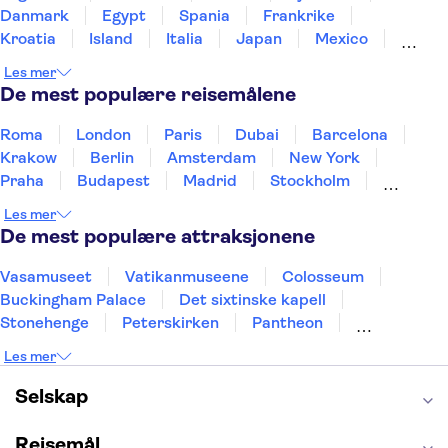
Danmark
Egypt
Spania
Frankrike
Kroatia
Island
Italia
Japan
Mexico
Norge
New Zealand
Polen
Portugal
Les mer
Sverige
Thailand
Tyrkia
De mest populære reisemålene
Roma
London
Paris
Dubai
Barcelona
Krakow
Berlin
Amsterdam
New York
Praha
Budapest
Madrid
Stockholm
Nice
Milano
Bergen
Gdansk
Oslo
Les mer
Alicante
Riga
De mest populære attraksjonene
Vasamuseet
Vatikanmuseene
Colosseum
Buckingham Palace
Det sixtinske kapell
Stonehenge
Peterskirken
Pantheon
Empire State Building
Moulin Rouge
Les mer
Burj Khalifa
Keukenhof
Edinburgh Castle
Alcatraz
Alhambra
Harry Potter Studios
Selskap
Anne Franks hus
Energylandia
Blue Lagoon
Golden Circle
Reisemål