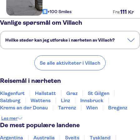
111
+100 Smiles
Kr
Fra:
Vanlige spørsmål om Villach
Hvilke steder kan jeg utforske i nærheten av Villach?
Her er noen av våre favorittsteder å besøke i nærheten av Villach:
Klagenfurt
Hallstatt
Graz
St Gilgen
Salzburg
Se alle aktiviteter i Villach
Reisemål i nærheten
Klagenfurt
Hallstatt
Graz
St Gilgen
Salzburg
Wattens
Linz
Innsbruck
Krems an der Donau
Tarrenz
Wien
Bregenz
Les mer
De mest populære landene
Argentina
Australia
Sveits
Tyskland