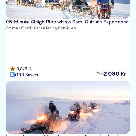
25-Minute Sleigh Ride with a Sami Culture Experience
4 timer
·
Gratis kansellering
·
Språk: en
3,8
/5
(1)
2
090
Kr
Fra:
+100 Smiles