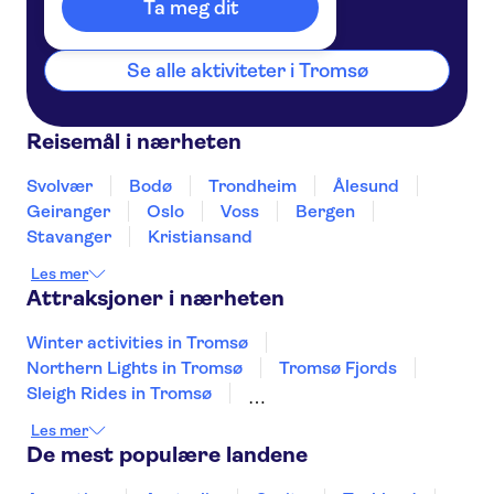
Norge
Ta meg dit
Se alle aktiviteter i Tromsø
Reisemål i nærheten
Svolvær
Bodø
Trondheim
Ålesund
Geiranger
Oslo
Voss
Bergen
Stavanger
Kristiansand
Les mer
Attraksjoner i nærheten
Winter activities in Tromsø
Northern Lights in Tromsø
Tromsø Fjords
Sleigh Rides in Tromsø
Whale watching in Tromsø
Vigeland Park
Les mer
Oslofjorden
Pulpit Rock Preikestolen
De mest populære landene
Lysefjord
Oslo Old Town