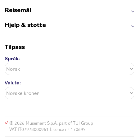
Blue Lagoon
Golden Circle
Reisemål
Hjelp & støtte
Tilpass
Språk:
Valuta:
© 2026 Musement S.p.A, part of TUI Group
VAT IT07978000961 Licence nº 170695