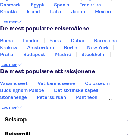
Danmark
Egypt
Spania
Frankrike
Kroatia
Island
Italia
Japan
Mexico
Norge
New Zealand
Polen
Portugal
Les mer
Sverige
Thailand
Tyrkia
De mest populære reisemålene
Roma
London
Paris
Dubai
Barcelona
Krakow
Amsterdam
Berlin
New York
Praha
Budapest
Madrid
Stockholm
Nice
Milano
Bergen
Gdansk
Oslo
Les mer
Alicante
Riga
De mest populære attraksjonene
Vasamuseet
Vatikanmuseene
Colosseum
Buckingham Palace
Det sixtinske kapell
Stonehenge
Peterskirken
Pantheon
Empire State Building
Moulin Rouge
Les mer
Burj Khalifa
Keukenhof
Edinburgh Castle
Alcatraz
Alhambra
Harry Potter Studios
Selskap
Anne Franks hus
Energylandia
Blue Lagoon
Golden Circle
Reisemål