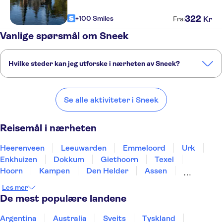
322
+100 Smiles
Kr
Fra:
Vanlige spørsmål om Sneek
Hvilke steder kan jeg utforske i nærheten av Sneek?
Her er noen av våre favorittsteder å besøke i nærheten av Sneek:
Heerenveen
Leeuwarden
Emmeloord
Urk
Enkhuizen
Se alle aktiviteter i Sneek
Reisemål i nærheten
Heerenveen
Leeuwarden
Emmeloord
Urk
Enkhuizen
Dokkum
Giethoorn
Texel
Hoorn
Kampen
Den Helder
Assen
Schagen
Lelystad
Zwolle
Les mer
De mest populære landene
Argentina
Australia
Sveits
Tyskland