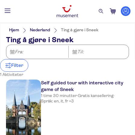
Filters
Pris (voksen)
Upphämtning på hotellet
Alternativer
Hjem
Nederland
Ting å gjøre i Sneek
Gratis kansellering
Kategorier
Min
NOK
Max
NOK
Ting å gjøre i Sneek
Øyeblikkelig bekreftelse
Aktiviteter
NO-PICKUP
Aktivitetsspråk
Byaktiviteter
Severdigheter og guidede
German
Fra:
Til:
turer
Rundturer til fots
English
Severdigheter
Utflukter og dagsturer
Spanish
Filter
French
Kultur og historie
1 Aktiviteter
Italian
Severdigheter
Sightseeing og
Dutch
Self guided tour with interactive city
tradisjoner
Toppattraksjoner
Byrundturer
game of Sneek
1 time 30 minutter
·
Gratis kansellering
·
Språk: en, it, fr +3