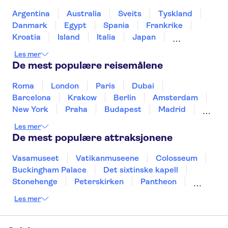
Giethoorn Canals
Dam Square
Markthal
Argentina
Australia
Sveits
Tyskland
De Wallen
Danmark
Egypt
Spania
Frankrike
Kroatia
Island
Italia
Japan
Mexico
Norge
New Zealand
Polen
Les mer
Portugal
Sverige
Thailand
Tyrkia
De mest populære reisemålene
Roma
London
Paris
Dubai
Barcelona
Krakow
Berlin
Amsterdam
New York
Praha
Budapest
Madrid
Stockholm
Nice
Milano
Bergen
Les mer
Gdansk
Oslo
Alicante
Riga
De mest populære attraksjonene
Vasamuseet
Vatikanmuseene
Colosseum
Buckingham Palace
Det sixtinske kapell
Stonehenge
Peterskirken
Pantheon
Empire State Building
Moulin Rouge
Les mer
Burj Khalifa
Keukenhof
Edinburgh Castle
Alcatraz
Alhambra
Harry Potter Studios