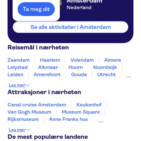
Amsterdam
Nederland
Ta meg dit
Se alle aktiviteter i Amsterdam
Reisemål i nærheten
Zaandam
Haarlem
Volendam
Almere
Lelystad
Alkmaar
Hoorn
Noordwijk
Leiden
Amersfoort
Gouda
Utrecht
Enkhuizen
Schagen
Les mer
Attraksjoner i nærheten
Canal cruise Amsterdam
Keukenhof
Van Gogh Museum
Museum Square
Rijksmuseum
Anne Franks hus
Zaanse Schans
Kaag Lakes boat cruises
Les mer
Royal Palace of Amsterdam
A'DAM Lookout
De mest populære landene
Stedelijk Museum Amsterdam