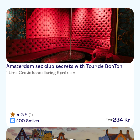
Amsterdam sex club secrets with Tour de BonTon
1 time
·
Gratis kansellering
·
Språk: en
4,2
/5
(1)
234
Kr
Fra:
+100 Smiles