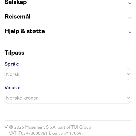
Anne Franks hus
Energylandia
Selskap
Blue Lagoon
Golden Circle
Reisemål
Hjelp & støtte
Tilpass
Språk:
Valuta:
© 2026 Musement S.p.A, part of TUI Group
VAT IT07978000961 Licence nº 170695