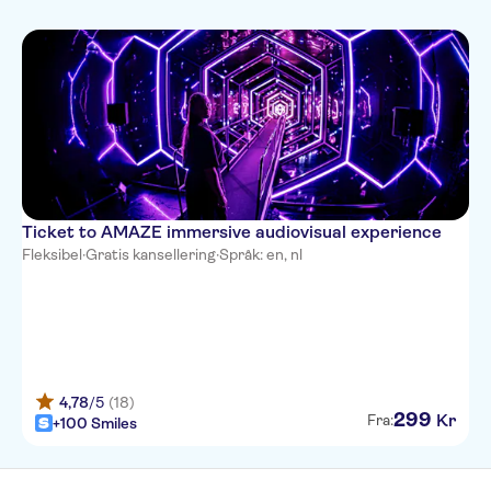
Øyeblikkelig bekreftelse
Skip the line
Ticket to AMAZE immersive audiovisual experience
Fleksibel
·
Gratis kansellering
·
Språk: en, nl
4,78
/5
(18)
299
Kr
Fra:
+100 Smiles