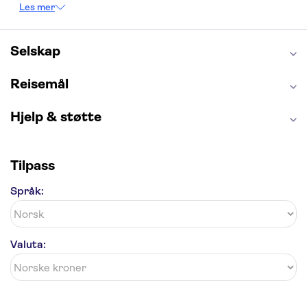
Les mer
Burj Khalifa
Keukenhof
Edinburgh Castle
Alcatraz
Alhambra
Harry Potter Studios
Anne Franks hus
Energylandia
Selskap
Blue Lagoon
Golden Circle
Reisemål
Hjelp & støtte
Tilpass
Språk:
Valuta: