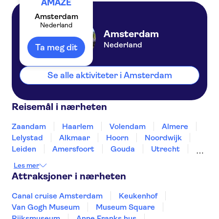
AMAZE
Amsterdam
Nederland
Amsterdam
Nederland
Ta meg dit
Se alle aktiviteter i Amsterdam
Reisemål i nærheten
Zaandam
Haarlem
Volendam
Almere
Lelystad
Alkmaar
Hoorn
Noordwijk
Leiden
Amersfoort
Gouda
Utrecht
Enkhuizen
Schagen
Les mer
Attraksjoner i nærheten
Canal cruise Amsterdam
Keukenhof
Van Gogh Museum
Museum Square
Rijksmuseum
Anne Franks hus