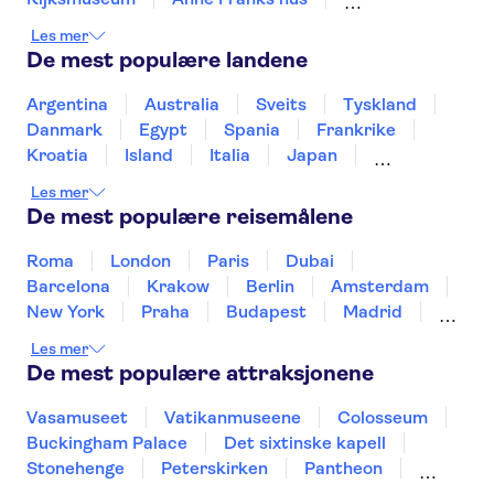
Zaanse Schans
Kaag Lakes boat cruises
Les mer
Royal Palace of Amsterdam
A'DAM Lookout
De mest populære landene
Stedelijk Museum Amsterdam
Giethoorn Canals
Dam Square
Markthal
Argentina
Australia
Sveits
Tyskland
De Wallen
Danmark
Egypt
Spania
Frankrike
Kroatia
Island
Italia
Japan
Mexico
Norge
New Zealand
Polen
Les mer
Portugal
Sverige
Thailand
Tyrkia
De mest populære reisemålene
Roma
London
Paris
Dubai
Barcelona
Krakow
Berlin
Amsterdam
New York
Praha
Budapest
Madrid
Stockholm
Nice
Milano
Bergen
Les mer
Gdansk
Oslo
Alicante
Riga
De mest populære attraksjonene
Vasamuseet
Vatikanmuseene
Colosseum
Buckingham Palace
Det sixtinske kapell
Stonehenge
Peterskirken
Pantheon
Empire State Building
Moulin Rouge