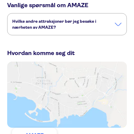
Vanlige spørsmål om AMAZE
Hvilke andre attraksjoner bør jeg besøke i
nærheten av AMAZE?
Her er noen andre severdigheter i AMAZE, som du ikke vil
gå glipp av:
Hvordan komme seg dit
Canal cruise Amsterdam
Keukenhof
Van Gogh Museum
Museum Square
Rijksmuseum
Anne Franks hus