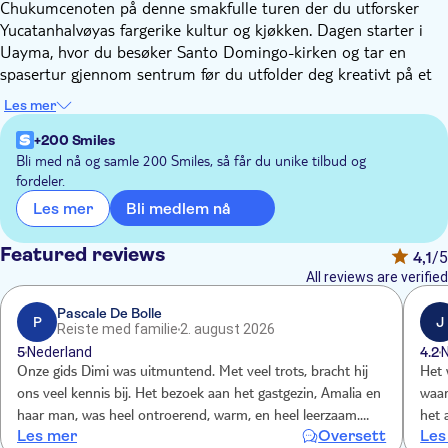
Chukumcenoten på denne smakfulle turen der du utforsker
Yucatanhalvøyas fargerike kultur og kjøkken. Dagen starter i
Uayma, hvor du besøker Santo Domingo-kirken og tar en
spasertur gjennom sentrum før du utfolder deg kreativt på et
leirverksted, der du sammen med lokale håndverkere kan
Les mer
forme ditt eget verk ved hjelp av teknikker som har gått i arv
gjennom generasjoner. Sofia, en av våre kunnskapsrike
+200 Smiles
lokalguider, sier: "Denne turen handler om å komme nærmere
Bli med nå og samle 200 Smiles, så får du unike tilbud og
fordeler.
livet på Yucatán – fra det folk lager, til det de dyrker, lager mat
av og deler med andre."
Bli medlem nå
Les mer
Derfra fortsetter turen til Dona Way, hvor du kan beundre de
livlige veggmaleriene som forteller historien om Yucatáns
Featured reviews
4,1
/5
historie og identitet. Deretter går turen videre til den
All reviews are verified
pastellmalte byen Valladolid, hvor et livlig lokalt marked venter,
med luften fylt av duftende krydder og boder som bugner av
Pascale De Bolle
P
J
Reiste med familie
2. august 2026
ferske råvarer. Opplevelsen fortsetter på Hacienda Chukum,
5
Nederland
4.2
dypt inne i jungelen, hvor du får lære om det hellige
Onze gids Dimi was uitmuntend. Met veel trots, bracht hij
Het 
chukumtreet. Etter det besøker du et tradisjonelt mayahus for
ons veel kennis bij. Het bezoek aan het gastgezin, Amalia en
waar
smaksprøver, ser på en palapa med stråtak og vandrer
haar man, was heel ontroerend, warm, en heel leerzaam.
het 
gjennom hagene for å høste ferske ingredienser.
Les mer
Oversett
Les
Ons bezoek aan de lokale markt, , temidden de bevolking,
vond
Så er det tid for praktiske matlagingskurs. Du vil etter hvert