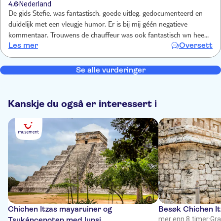
4.6
Nederland
De gids Stefie, was fantastisch, goede uitleg, gedocumenteerd en
duidelijk met een vleugje humor. Er is bij mij géén negatieve
kommentaar. Trouwens de chauffeur was ook fantastisch wn heel
Les mer
Oversett
behulpzaam. Het was een fijne leuke uitstap, zeker aan te raden.
Se alle vurderinger
Kanskje du også er interessert i
Chichen Itzas mayaruiner og
Besøk Chichen I
Tsukáncenoten med lunsj
mer enn 8 timer
·
Gra