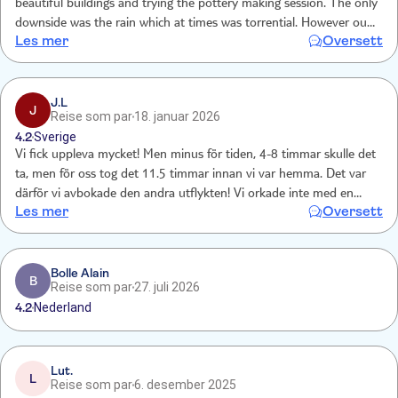
beautiful buildings and trying the pottery making session. The only
downside was the rain which at times was torrential. However our
Les mer
Oversett
tour guide Dimi was fantastic and really looked after us so the rain
was soon forgotten. An amazing day out !!
J.L
J
Reise som par
18. januar 2026
4.2
Sverige
Vi fick uppleva mycket! Men minus för tiden, 4-8 timmar skulle det
ta, men för oss tog det 11.5 timmar innan vi var hemma. Det var
därför vi avbokade den andra utflykten! Vi orkade inte med en
Les mer
Oversett
heldag till.
Bolle Alain
B
Reise som par
27. juli 2026
4.2
Nederland
Lut.
L
Reise som par
6. desember 2025