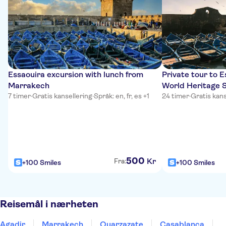
Essaouira excursion with lunch from
Private tour to
Marrakech
World Heritage S
7 timer
·
Gratis kansellering
·
Språk: en, fr, es +1
24 timer
·
Gratis kans
500
Kr
Fra:
+100 Smiles
+100 Smiles
Reisemål i nærheten
Agadir
Marrakech
Ouarzazate
Casablanca