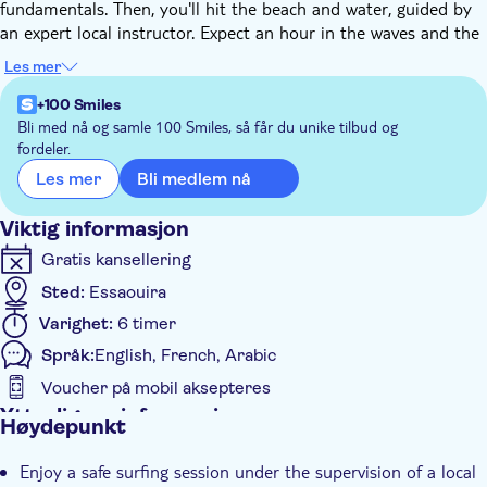
fundamentals. Then, you'll hit the beach and water, guided by
an expert local instructor. Expect an hour in the waves and the
remaining time for gear setup, wrap-up and instructor
Les mer
feedback.
Surfing here welcomes everyone, whether you're starting out or
+100 Smiles
aiming to enhance your skills. Ride the waves with confidence,
Bli med nå og samle 100 Smiles, så får du unike tilbud og
fordeler.
no matter your level!
Bli medlem nå
Les mer
Viktig informasjon
Gratis kansellering
Sted:
Essaouira
Varighet:
6 timer
Språk:
English, French, Arabic
Voucher på mobil aksepteres
Ytterligere informasjon
Høydepunkt
Øyeblikkelig bekreftelse
Enjoy a safe surfing session under the supervision of a local
Elektronisk billett