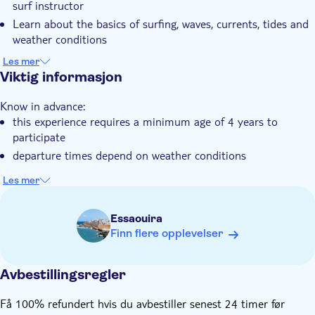
surf instructor
Guidet rundtur
Learn about the basics of surfing, waves, currents, tides and
Hotel pick up
weather conditions
Practice on the beach to train the basic positions and
Transport included
Les mer
paddling techniques
Viktig informasjon
Pet friendly
Know in advance:
this experience requires a minimum age of 4 years to
participate
departure times depend on weather conditions
Les mer
Essaouira
Finn flere opplevelser
Avbestillingsregler
Få 100% refundert hvis du avbestiller senest 24 timer før