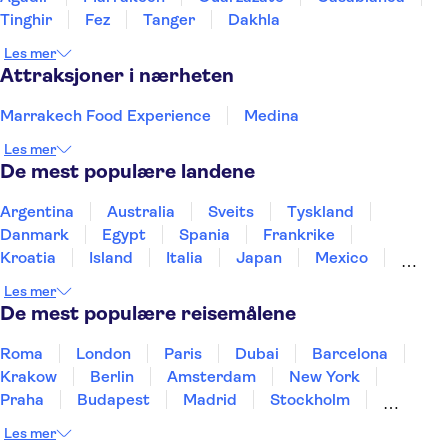
Tinghir
Fez
Tanger
Dakhla
Les mer
Attraksjoner i nærheten
Marrakech Food Experience
Medina
Les mer
De mest populære landene
Argentina
Australia
Sveits
Tyskland
Danmark
Egypt
Spania
Frankrike
Kroatia
Island
Italia
Japan
Mexico
Norge
New Zealand
Polen
Portugal
Les mer
Sverige
Thailand
Tyrkia
De mest populære reisemålene
Roma
London
Paris
Dubai
Barcelona
Krakow
Berlin
Amsterdam
New York
Praha
Budapest
Madrid
Stockholm
Nice
Milano
Bergen
Gdansk
Oslo
Les mer
Alicante
Riga