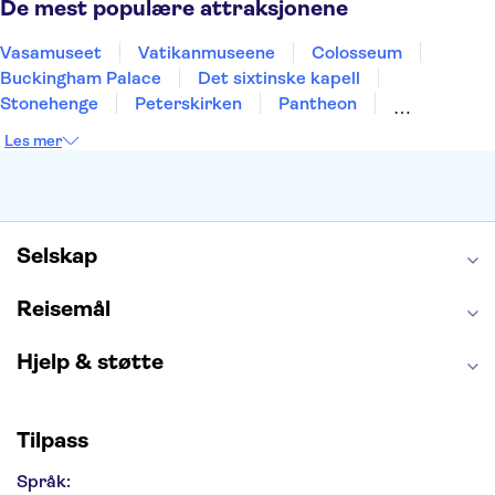
De mest populære attraksjonene
Vasamuseet
Vatikanmuseene
Colosseum
Buckingham Palace
Det sixtinske kapell
Stonehenge
Peterskirken
Pantheon
Empire State Building
Moulin Rouge
Les mer
Burj Khalifa
Keukenhof
Edinburgh Castle
Alcatraz
Alhambra
Harry Potter Studios
Anne Franks hus
Energylandia
Blue Lagoon
Golden Circle
Selskap
Reisemål
Hjelp & støtte
Tilpass
Språk: