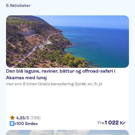
tradisjoner
6 Aktiviteter
På landsbygda
Eleni Holiday Village
Tasmaria
Aliathon Aegean
Princessa Vera Hotel Apts
Avanti Village
Veronica
Den blå lagune, raviner, båttur og offroad-safari i
Akamas med lunsj
Leonardo Cypria Bay
mer enn 8 timer
·
Gratis kansellering
·
Språk: en, fr, pl
Dionysos Central
Azia Resort & Spa
Akti Beach Village Resort
4,35
/5
(739)
1
022
Kr
Fra:
+100 Smiles
Venus Beach