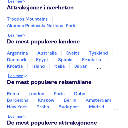
Les mer
Kentrikon 1924 Boutique Hotel
Attraksjoner i nærheten
and Suites
Park Beach
Troodos Mountains
Akamas Peninsula National Park
Mediterranean Beach
Les mer
Ayii Anargyri Natural Healing
De mest populære landene
Spa
Argentina
Australia
Sveits
Tyskland
Harmony Bay
Danmark
Egypt
Spania
Frankrike
Kroatia
Island
Italia
Japan
Amara
Mexico
Norge
New Zealand
Polen
Les mer
Agapinor
Portugal
Sverige
Thailand
Tyrkia
De mest populære reisemålene
Pefkos Hotel
Roma
London
Paris
Dubai
Droushia Heights
Barcelona
Krakow
Berlin
Amsterdam
New York
Praha
Budapest
Madrid
Anassa
Stockholm
Nice
Milano
Bergen
Les mer
Gdansk
Oslo
Alicante
Riga
Ajax
De mest populære attraksjonene