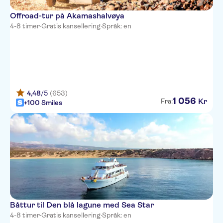
Offroad-tur på Akamashalvøya
Kefalos Beach Village
4-8 timer
·
Gratis kansellering
·
Språk: en
TUI BLUE Pioneer Beach
Capital Coast Resort and Spa
The King Jason
Mayfair Gardens
4,48
/5
(653)
1
056
Kr
Fra:
+100 Smiles
King Evelthon Beach Hotel
Athena Beach
Louis Phaethon Beach
Annabelle
Louis Ledra Beach
Båttur til Den blå lagune med Sea Star
Helios Bay Hotel Apts & Villas
4-8 timer
·
Gratis kansellering
·
Språk: en