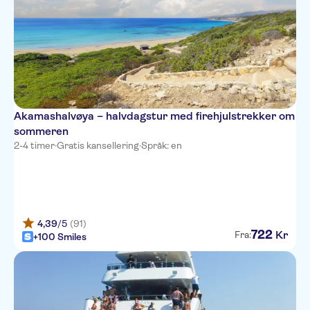
Paphos Gardens Hotel
Pandream
Athena Royal Beach
Kissos hotel
Alexander The Great Beach
Akamashalvøya – halvdagstur med firehjulstrekker om
sommeren
Coral Beach Hotel & Resort
2-4 timer
·
Gratis kansellering
·
Språk: en
Cynthiana Beach
Elysium
Louis Ivi Mare
4,39
/5
(91)
722
Kr
Fra:
+100 Smiles
Holiday Village Aliathon Ionian
Pagona Hotel Apartments
Queens Bay