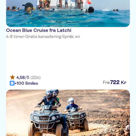
Anemi Hotel Apartments
Kefalos Damon Hotel Apts
Kapetanios Aqua Resort
Ocean Blue Cruise fra Latchi
4-8 timer
·
Gratis kansellering
·
Språk: en
Almyra
Mare Paphos
Cypria Maris
Avlida
4,58
/5
(224)
722
Kr
Fra:
+100 Smiles
Amphora Suites
Basilica
St. George Hotel Spa & Golf
Beach Resort
Louis Imperial Beach
Cali Resort & Spa