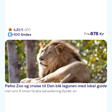
Atlantica Golden Beach Hotel
Theo Sunset Bay Holiday Village
Leonardo Laura Beach and
Splash Resort
4,31
/5
(97)
878
Aquamare Beach Hotel & Spa
Kr
Fra:
+100 Smiles
Louis Paphos Breeze
Avanti
Sofianna
Olympic lagoon resort Paphos
Thalassa Boutique Hotel & Spa
Pafos Zoo og cruise til Den blå lagunen med lokal guide
Crystallo Hotel Apts
mer enn 8 timer
·
Gratis kansellering
·
Språk: en
St George Gardens
Hilltop Gardens