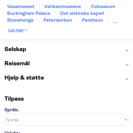
Leonidas Village Houses
Vasamuseet
Vatikanmuseene
Colosseum
Buckingham Palace
Det sixtinske kapell
Aphrodite Sands Resort
Stonehenge
Peterskirken
Pantheon
The Royal Apollonia
Empire State Building
Moulin Rouge
Les mer
Burj Khalifa
Keukenhof
Edinburgh Castle
Stephanos
Alcatraz
Alhambra
Harry Potter Studios
Anne Franks hus
Energylandia
Selskap
Tavros Hotel Apartments
Blue Lagoon
Golden Circle
Navarria
Reisemål
Crowne Plaza Limassol
Hjelp & støtte
Parklane, a Luxury
Four Seasons
Tilpass
Sunny Hill
Språk:
Kapetanios Odyssia
Souli Beach Hotel
Valuta: