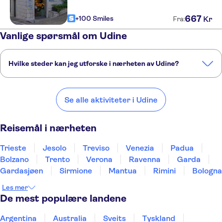
667
+100 Smiles
Kr
Fra:
Vanlige spørsmål om Udine
Hvilke steder kan jeg utforske i nærheten av Udine?
Her er noen av våre favorittsteder å besøke i nærheten av Udine:
Trieste
Jesolo
Treviso
Venezia
Padua
Se alle aktiviteter i Udine
Reisemål i nærheten
Trieste
Jesolo
Treviso
Venezia
Padua
Bolzano
Trento
Verona
Ravenna
Garda
Gardasjøen
Sirmione
Mantua
Rimini
Bologna
Les mer
De mest populære landene
Argentina
Australia
Sveits
Tyskland