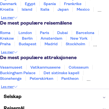
Danmark
Egypt
Spania
Frankrike
Kroatia
Island
Italia
Japan
Mexico
Norge
New Zealand
Polen
Portugal
Les mer
Sverige
Thailand
Tyrkia
De mest populære reisemålene
Roma
London
Paris
Dubai
Barcelona
Krakow
Berlin
Amsterdam
New York
Praha
Budapest
Madrid
Stockholm
Nice
Milano
Bergen
Gdansk
Oslo
Les mer
Alicante
Riga
De mest populære attraksjonene
Vasamuseet
Vatikanmuseene
Colosseum
Buckingham Palace
Det sixtinske kapell
Stonehenge
Peterskirken
Pantheon
Empire State Building
Moulin Rouge
Les mer
Burj Khalifa
Keukenhof
Edinburgh Castle
Alcatraz
Alhambra
Harry Potter Studios
Selskap
Anne Franks hus
Energylandia
Blue Lagoon
Golden Circle
Reisemål