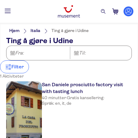
Filters
Pris (voksen)
Upphämtning på hotellet
Alternativer
Hjem
Italia
Ting å gjøre i Udine
Guidet rundtur
Kategorier
Min
NOK
Max
NOK
Ting å gjøre i Udine
Måltid er inkludert
Utflukter og dagsturer
NO-PICKUP
Aktivitetsspråk
Elektronisk billett
German
Mat og drikke
Fra:
Til:
Gratis kansellering
English
Prøvesmaking
Øyeblikkelig bekreftelse
Italian
Prøvesmaking og
Filter
middag
1 Aktiviteter
San Daniele prosciutto factory visit
with tasting lunch
40 minutter
·
Gratis kansellering
·
Språk: en, it, de