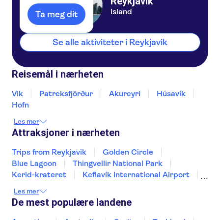
Reykjavik
Island
Ta meg dit
Se alle aktiviteter i Reykjavik
Reisemål i nærheten
Vik
Patreksfjörður
Akureyri
Húsavík
Hofn
Les mer
Attraksjoner i nærheten
Trips from Reykjavik
Golden Circle
Blue Lagoon
Thingvellir National Park
Kerid-krateret
Keflavík International Airport
Skógafoss Waterfall
Secret Lagoon
Les mer
Skaftafell
Jökulsárlón
De mest populære landene
Sky Lagoon, Reykjavik
Myvatn Nature Baths
Whales of Iceland
Perlan
DC-3 Plane Wreck