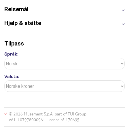
Blue Lagoon
Golden Circle
Reisemål
Hjelp & støtte
Tilpass
Språk:
Valuta:
© 2026 Musement S.p.A, part of TUI Group
VAT IT07978000961 Licence nº 170695