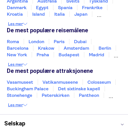
Argentina
Australia
Sveits
Tyskland
Danmark
Egypt
Spania
Frankrike
Kroatia
Island
Italia
Japan
Mexico
Norge
New Zealand
Polen
Les mer
Portugal
Sverige
Thailand
Tyrkia
De mest populære reisemålene
Roma
London
Paris
Dubai
Barcelona
Krakow
Amsterdam
Berlin
New York
Praha
Budapest
Madrid
Stockholm
Nice
Milano
Bergen
Les mer
Gdansk
Oslo
Alicante
Riga
De mest populære attraksjonene
Vasamuseet
Vatikanmuseene
Colosseum
Buckingham Palace
Det sixtinske kapell
Stonehenge
Peterskirken
Pantheon
Empire State Building
Moulin Rouge
Les mer
Burj Khalifa
Keukenhof
Edinburgh Castle
Alcatraz
Alhambra
Harry Potter Studios
Anne Franks hus
Energylandia
Selskap