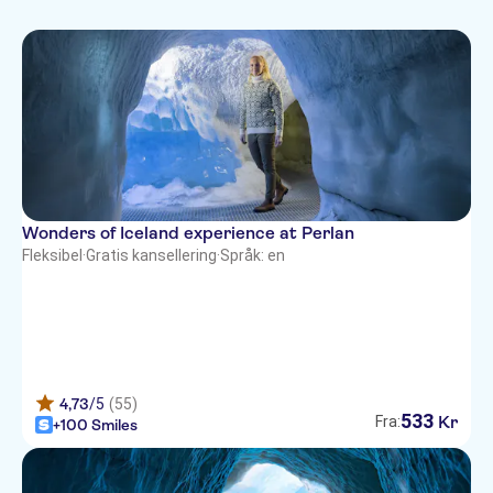
French
Elektronisk billett
Italian
Rullestolvennlig
Japanese
Swedish
Wonders of Iceland experience at Perlan
Fleksibel
·
Gratis kansellering
·
Språk: en
4,73
/5
(55)
533
Kr
Fra:
+100 Smiles