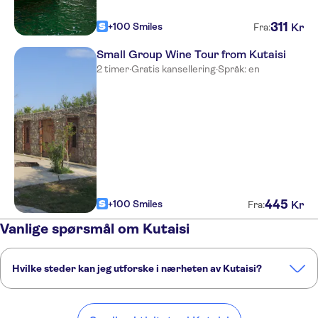
311
+100 Smiles
Kr
Fra:
Small Group Wine Tour from Kutaisi
2 timer
·
Gratis kansellering
·
Språk: en
445
+100 Smiles
Kr
Fra:
Vanlige spørsmål om Kutaisi
Hvilke steder kan jeg utforske i nærheten av Kutaisi?
Her er noen av våre favorittsteder å besøke i nærheten av Kutaisi:
Batumi
Tbilisi
Yerevan
Trabzon
Baku