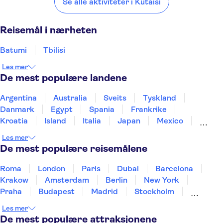
Se alle aktiviteter i Kutaisi
Reisemål i nærheten
Batumi
Tbilisi
Les mer
De mest populære landene
Argentina
Australia
Sveits
Tyskland
Danmark
Egypt
Spania
Frankrike
Kroatia
Island
Italia
Japan
Mexico
Norge
New Zealand
Polen
Portugal
Les mer
Sverige
Thailand
Tyrkia
De mest populære reisemålene
Roma
London
Paris
Dubai
Barcelona
Krakow
Amsterdam
Berlin
New York
Praha
Budapest
Madrid
Stockholm
Nice
Milano
Bergen
Gdansk
Oslo
Les mer
Alicante
Riga
De mest populære attraksjonene