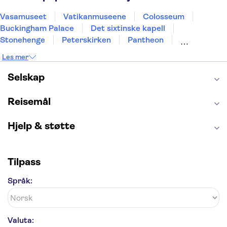
Vasamuseet
Vatikanmuseene
Colosseum
Buckingham Palace
Det sixtinske kapell
Stonehenge
Peterskirken
Pantheon
Empire State Building
Moulin Rouge
Les mer
Burj Khalifa
Keukenhof
Edinburgh Castle
Alcatraz
Alhambra
Harry Potter Studios
Selskap
Anne Franks hus
Energylandia
Blue Lagoon
Golden Circle
Reisemål
Hjelp & støtte
Tilpass
Språk:
Valuta: