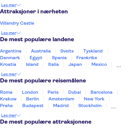
Bourges
Nantes
Limoges
Les mer
Attraksjoner i nærheten
Villandry Castle
Les mer
De mest populære landene
Argentina
Australia
Sveits
Tyskland
Danmark
Egypt
Spania
Frankrike
Kroatia
Island
Italia
Japan
Mexico
Norge
New Zealand
Polen
Portugal
Les mer
Sverige
Thailand
Tyrkia
De mest populære reisemålene
Roma
London
Paris
Dubai
Barcelona
Krakow
Berlin
Amsterdam
New York
Praha
Budapest
Madrid
Stockholm
Nice
Milano
Bergen
Gdansk
Oslo
Les mer
Alicante
Riga
De mest populære attraksjonene