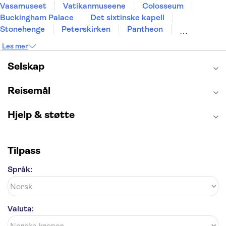
Vasamuseet
Vatikanmuseene
Colosseum
Buckingham Palace
Det sixtinske kapell
Stonehenge
Peterskirken
Pantheon
Empire State Building
Moulin Rouge
Les mer
Burj Khalifa
Keukenhof
Edinburgh Castle
Alcatraz
Alhambra
Harry Potter Studios
Selskap
Anne Franks hus
Energylandia
Blue Lagoon
Golden Circle
Reisemål
Hjelp & støtte
Tilpass
Språk:
Valuta: