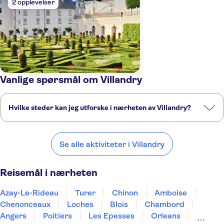
2 opplevelser
Vanlige spørsmål om Villandry
Hvilke steder kan jeg utforske i nærheten av Villandry?
Her er noen av våre favorittsteder å besøke i nærheten av Villandry:
Azay-Le-Rideau
Turer
Chinon
Amboise
Chenonceaux
Se alle aktiviteter i Villandry
Reisemål i nærheten
Azay-Le-Rideau
Turer
Chinon
Amboise
Chenonceaux
Loches
Blois
Chambord
Angers
Poitiers
Les Epesses
Orleans