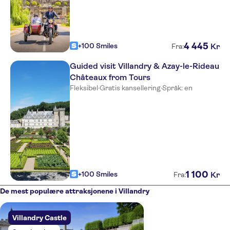
4
445
+100 Smiles
Kr
Fra:
Guided visit Villandry & Azay-le-Rideau
Châteaux from Tours
Fleksibel
·
Gratis kansellering
·
Språk: en
1
100
+100 Smiles
Kr
Fra:
De mest populære attraksjonene i Villandry
Villandry Castle