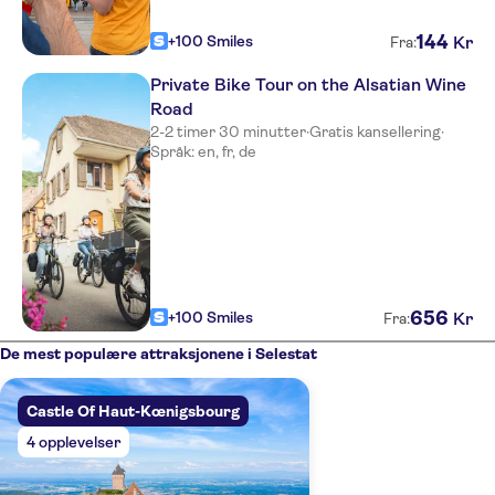
144
+100 Smiles
Kr
Fra:
Private Bike Tour on the Alsatian Wine
Road
2-2 timer 30 minutter
·
Gratis kansellering
·
Språk: en, fr, de
656
+100 Smiles
Kr
Fra:
De mest populære attraksjonene i Selestat
Castle Of Haut-Kœnigsbourg
4 opplevelser