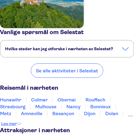
Vanlige spørsmål om Selestat
Hvilke steder kan jeg utforske i nærheten av Selestat?
Her er noen av våre favorittsteder å besøke i nærheten av Selestat:
Hunawihr
Colmar
Obernai
Rouffach
Strasbourg
Se alle aktiviteter i Selestat
Reisemål i nærheten
Hunawihr
Colmar
Obernai
Rouffach
Strasbourg
Mulhouse
Nancy
Bonnieux
Metz
Amneville
Besançon
Dijon
Dolan
Beaune
Pommard
Les mer
Attraksjoner i nærheten