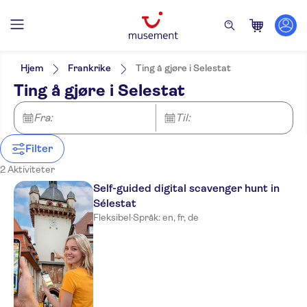
Filters
Pris (voksen)
Upphämtning på hotellet
Alternativer
Hjem
Frankrike
Ting å gjøre i Selestat
Lokalt særpreg
Kategorier
Min
NOK
Max
NOK
Ting å gjøre i Selestat
Privat rundtur
Aktiviteter
NO-PICKUP
Aktivitetsspråk
Elektronisk billett
Opplevelser for de lokale
German
Utendørsaktiviteter
Fra:
Til:
Øyeblikkelig bekreftelse
English
Utflukter og dagsturer
Vandringer og
Guidet rundtur
French
sykkelturer
Små Grupper
Sightseeing og
Filter
tradisjoner
Gratis kansellering
2 Aktiviteter
Official reseller
Self-guided digital scavenger hunt in
Sélestat
Fleksibel
·
Språk: en, fr, de