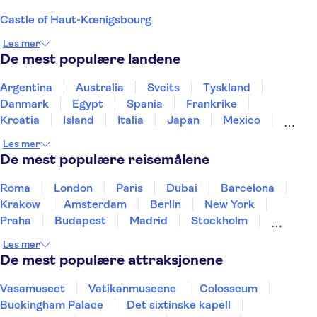
Castle of Haut-Kœnigsbourg
Les mer
De mest populære landene
Argentina
Australia
Sveits
Tyskland
Danmark
Egypt
Spania
Frankrike
Kroatia
Island
Italia
Japan
Mexico
Norge
New Zealand
Polen
Portugal
Les mer
Sverige
Thailand
Tyrkia
De mest populære reisemålene
Roma
London
Paris
Dubai
Barcelona
Krakow
Amsterdam
Berlin
New York
Praha
Budapest
Madrid
Stockholm
Nice
Milano
Bergen
Gdansk
Oslo
Les mer
Alicante
Riga
De mest populære attraksjonene
Vasamuseet
Vatikanmuseene
Colosseum
Buckingham Palace
Det sixtinske kapell