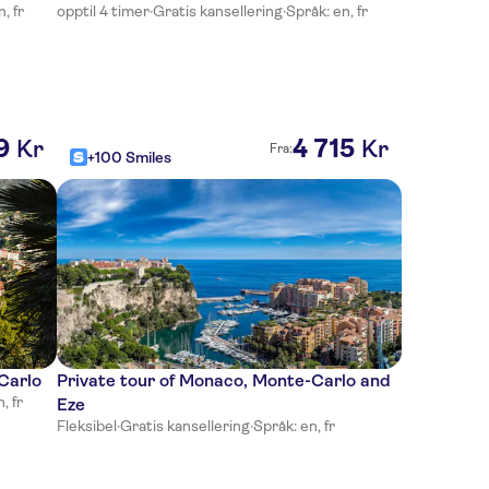
, fr
opptil 4 timer
·
Gratis kansellering
·
Språk: en, fr
9
4
715
Kr
Kr
Fra:
+100 Smiles
Carlo
Private tour of Monaco, Monte-Carlo and
, fr
Eze
Fleksibel
·
Gratis kansellering
·
Språk: en, fr