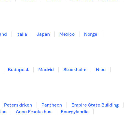
land
Italia
Japan
Mexico
Norge
Budapest
Madrid
Stockholm
Nice
Peterskirken
Pantheon
Empire State Building
ios
Anne Franks hus
Energylandia