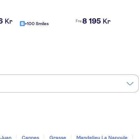
6
8
195
Kr
Kr
Fra:
+100 Smiles
 Juan
Cannes
Grasse
Mandelieu La Napoule