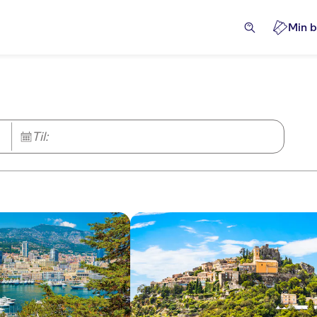
Min b
Til: