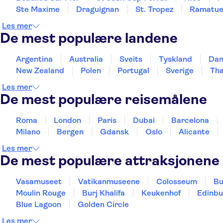
Ste Maxime
Draguignan
St. Tropez
Ramatue
Hotel Little Palace
Les mer
Hotel du Petit Palais
De mest populære landene
Novotel Nice Centre Vieux Nice
Argentina
Australia
Sveits
Tyskland
Da
Hotel West End
New Zealand
Polen
Portugal
Sverige
Tha
Les mer
Best Western Plus Hotel Brice Garden Nice
De mest populære reisemålene
Hotel Magnan
Roma
London
Paris
Dubai
Barcelona
Hotel Florence Nice
Milano
Bergen
Gdansk
Oslo
Alicante
Hotel Danemark
Les mer
De mest populære attraksjonene
Hotel Gounod Nice
Vasamuseet
Vatikanmuseene
Colosseum
Bu
Premiere Classe Nice - Promenade Des Anglais
Moulin Rouge
Burj Khalifa
Keukenhof
Edinbu
Hotel Albert 1er
Blue Lagoon
Golden Circle
Les mer
Mercure Nice Centre Grimaldi