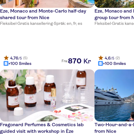
The Jay Hotel by HappyCulture
Eze, Monaco and Monte-Carlo half-day
Eze, Monaco and 
Radisson Blu Hotel, Nice
shared tour from Nice
group tour from 
Villa Otero by HappyCulture
Fleksibel
·
Gratis kansellering
·
Språk: en, fr, es
Fleksibel
·
Gratis kans
Hotel Lafayette Nice
Mercure Nice Marche aux Fleurs
easyHotel Nice Palais des Congres Vieux Nice
4,76
4,6
(5)
(2)
/5
/5
870
Kr
Fra:
+100 Smiles
+100 Smiles
Le Meridien Nice
Nice Excelsior Hotel
Hotel de la Mer
Hotel Bristol
Hotel Villa La Tour
Fragonard Perfumes & Cosmetics lab
Two-Hour-and-a-H
Hotel Belle Meuniere
guided visit with workshop in Èze
from Nice