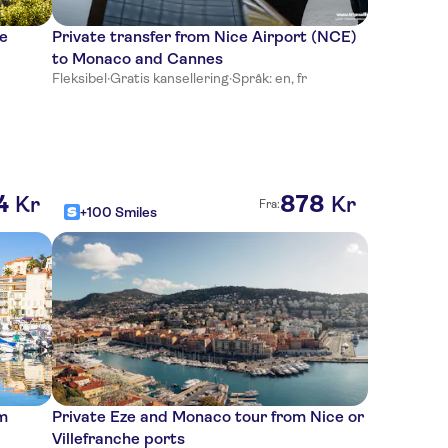
e
Private transfer from Nice Airport (NCE)
to Monaco and Cannes
Fleksibel
·
Gratis kansellering
·
Språk: en, fr
4
878
Kr
Kr
Fra:
+100 Smiles
om
Private Eze and Monaco tour from Nice or
Villefranche ports