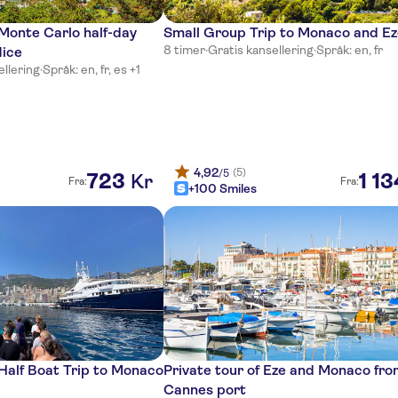
Monte Carlo half-day
Small Group Trip to Monaco and Ez
8 timer
·
Gratis kansellering
·
Språk: en, fr
Nice
ellering
·
Språk: en, fr, es +1
4,92
(5)
/5
723
1
13
Kr
Fra:
Fra:
+100 Smiles
alf Boat Trip to Monaco
Private tour of Eze and Monaco fr
Cannes port