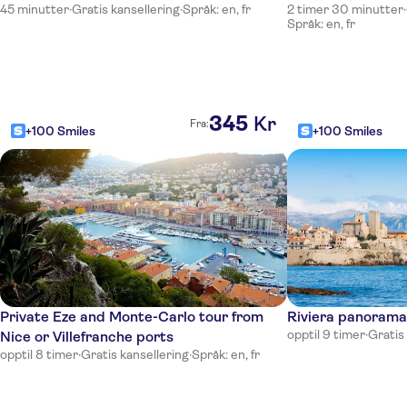
Hotel Ibis Nice Aeroport Promenade Des Anglais
45 minutter
·
Gratis kansellering
·
Språk: en, fr
2 timer 30 minutter
·
Språk: en, fr
Mercure Nice Promenade des Anglais
Hotel Amaryllis
Residhome Nice Promenade
345
Kr
Fra:
+100 Smiles
+100 Smiles
Villa Bougainville by HappyCulture
Ibis Nice Centre Notre-Dame
Residence Nice Fleurs
Novotel Nice Arenas Aeroport
Univers Hotel
Private Eze and Monte-Carlo tour from
Riviera panorama 
All Suite Residhome Nice Mediterranee
opptil 9 timer
·
Gratis
Nice or Villefranche ports
Hotel Le Royal
opptil 8 timer
·
Gratis kansellering
·
Språk: en, fr
Hyatt Regency Nice Palais de la Mediterranee