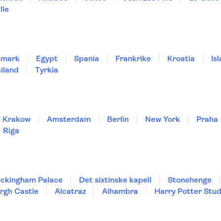
lle
nmark
Egypt
Spania
Frankrike
Kroatia
Is
iland
Tyrkia
Krakow
Amsterdam
Berlin
New York
Praha
Riga
ckingham Palace
Det sixtinske kapell
Stonehenge
rgh Castle
Alcatraz
Alhambra
Harry Potter Stud