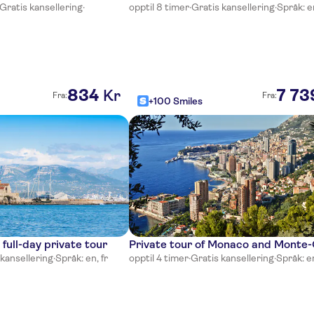
Gratis kansellering
·
opptil 8 timer
·
Gratis kansellering
·
Språk: en
834
7
73
Kr
Fra:
Fra:
+100 Smiles
full-day private tour
Private tour of Monaco and Monte-
 kansellering
·
Språk: en, fr
opptil 4 timer
·
Gratis kansellering
·
Språk: en