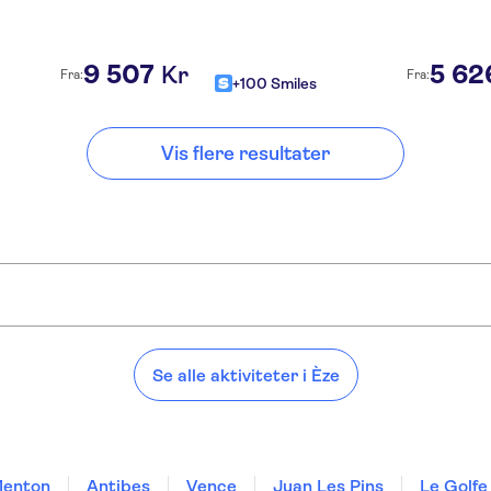
9
507
5
62
Kr
Fra:
Fra:
+100 Smiles
Vis flere resultater
Se alle aktiviteter i Èze
enton
Antibes
Vence
Juan Les Pins
Le Golfe