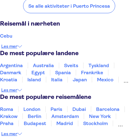
Princesa:
Se alle aktiviteter i Puerto Princesa
Cebu
Lombok - Praya
Kota Kinabalu
Nha Trang
Quy Nhon
Reisemål i nærheten
Cebu
Les mer
De mest populære landene
Argentina
Australia
Sveits
Tyskland
Danmark
Egypt
Spania
Frankrike
Kroatia
Island
Italia
Japan
Mexico
Norge
New Zealand
Polen
Portugal
Les mer
Sverige
Thailand
Tyrkia
De mest populære reisemålene
Roma
London
Paris
Dubai
Barcelona
Krakow
Berlin
Amsterdam
New York
Praha
Budapest
Madrid
Stockholm
Nice
Milano
Bergen
Gdansk
Oslo
Les mer
Alicante
Riga