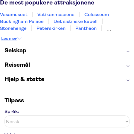
De mest populære attraksjonene
Vasamuseet
Vatikanmuseene
Colosseum
Buckingham Palace
Det sixtinske kapell
Stonehenge
Peterskirken
Pantheon
Empire State Building
Moulin Rouge
Les mer
Burj Khalifa
Keukenhof
Edinburgh Castle
Alcatraz
Alhambra
Harry Potter Studios
Selskap
Anne Franks hus
Energylandia
Blue Lagoon
Golden Circle
Reisemål
Hjelp & støtte
Tilpass
Språk: