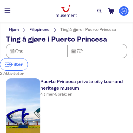
Filters
Pris (voksen)
Upphämtning på hotellet
Alternativer
Hjem
Filippinene
Ting å gjøre i Puerto Princesa
Inngangsbilletter inkludert
Kategorier
Min
NOK
Max
NOK
Ting å gjøre i Puerto Princesa
Privat rundtur
Aktiviteter
NO-PICKUP
Aktivitetsspråk
Øyeblikkelig bekreftelse
Byaktiviteter
English
Fra:
Utflukter og dagsturer
Til:
Guidet rundtur
Utendørsaktiviteter
Måltid er inkludert
Båtturer
Severdigheter og guidede turer
Natur
Små Grupper
Vannaktiviteter
Filter
Kultur og historie
Transfer
Gratis kansellering
Toppattraksjoner
Sightseeing og
Privat transfer
2 Aktiviteter
tradisjoner
Puerto Princesa private city tour and
heritage museum
4 timer
·
Språk: en