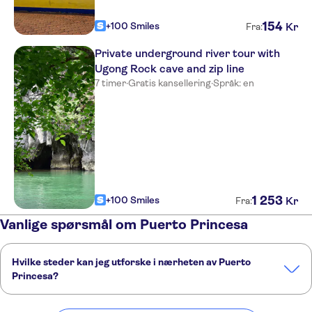
154
+100 Smiles
Kr
Fra:
Private underground river tour with
Ugong Rock cave and zip line
7 timer
·
Gratis kansellering
·
Språk: en
1
253
+100 Smiles
Kr
Fra:
Vanlige spørsmål om Puerto Princesa
Hvilke steder kan jeg utforske i nærheten av Puerto
Princesa?
Her er noen av våre favorittsteder å besøke i nærheten av Puerto