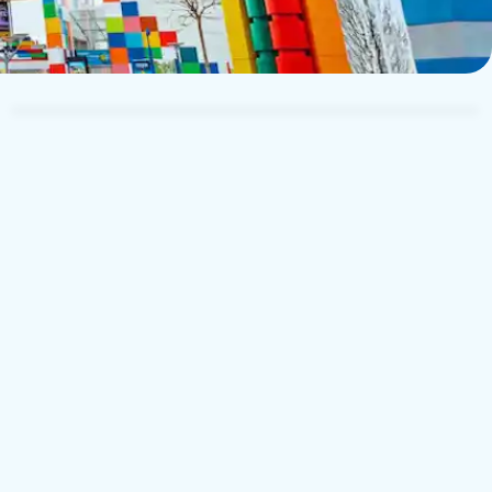
TUI Musement Traveler
T
29. juli 2023