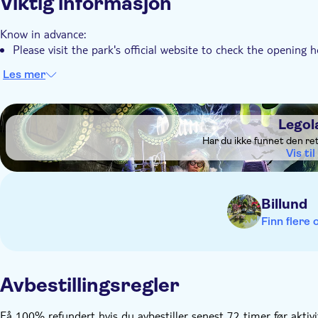
Viktig informasjon
Know in advance:
Please visit the park's official website to check the opening 
Les mer
DSA1Legoland
Legol
Har du ikke funnet den re
Vis til
Billund
Finn flere 
Avbestillingsregler
Få 100% refundert hvis du avbestiller senest 72 timer før aktiv