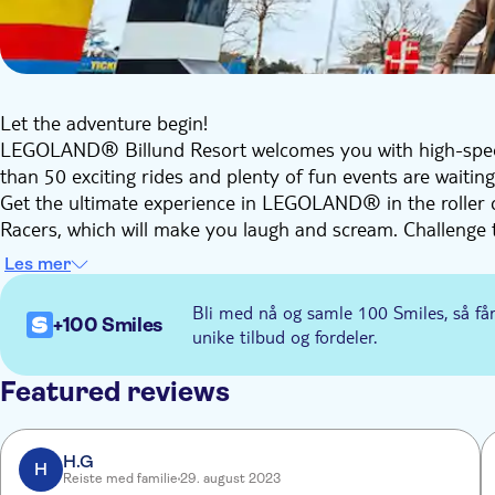
Let the adventure begin!
LEGOLAND® Billund Resort welcomes you with high-speed
than 50 exciting rides and plenty of fun events are waiting
Get the ultimate experience in LEGOLAND® in the roller 
Racers, which will make you laugh and scream. Challen
bones rattle with fear in Ghost – The Haunted House,
Les mer
see the world-famous buildings and places in the Miniland
Bli med nå og samle 100 Smiles, så få
+100 Smiles
unike tilbud og fordeler.
Featured reviews
H.G
H
Reiste med familie
29. august 2023