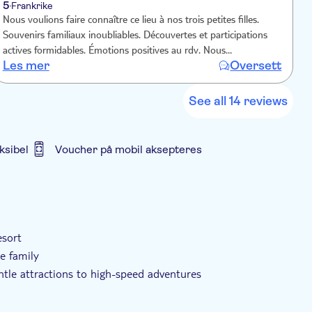
5
4
Frankrike
Nous voulions faire connaître ce lieu à nos trois petites filles.
p
Souvenirs familiaux inoubliables. Découvertes et participations
c
actives formidables. Émotions positives au rdv. Nous
i
Les mer
Oversett
L
recommanderons vivement. Merci à tous ceux qui ont collaboré à
e
l’organisation de cet endroit magique et merveilleux.
See all 14 reviews
ksibel
Voucher på mobil aksepteres
esort
e family
gentle attractions to high-speed adventures