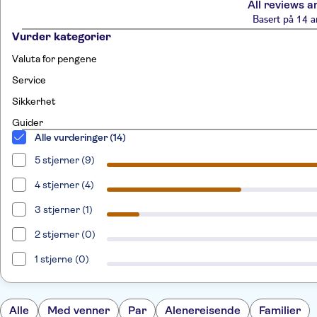
All reviews a
Basert på 14 a
Vurder kategorier
Valuta for pengene
Service
Sikkerhet
Guider
Alle vurderinger (14)
5 stjerner (9)
4 stjerner (4)
3 stjerner (1)
2 stjerner (0)
1 stjerne (0)
Alle
Med venner
Par
Alenereisende
Familier