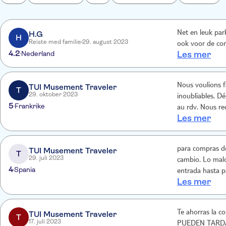
H.G
Net en leuk park
H
Reiste med familie
29. august 2023
ook voor de con
4.2
Nederland
Les mer
Nous voulions fa
TUI Musement Traveler
T
29. oktober 2023
inoubliables. Dé
5
Frankrike
au rdv. Nous re
Les mer
l’organisation d
para compras de
TUI Musement Traveler
T
29. juli 2023
cambio. Lo malo
4
Spania
entrada hasta p
Les mer
Te ahorras la comisión del cam
TUI Musement Traveler
T
17. juli 2023
PUEDEN TARD