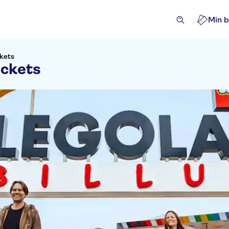
Min b
kets
ickets