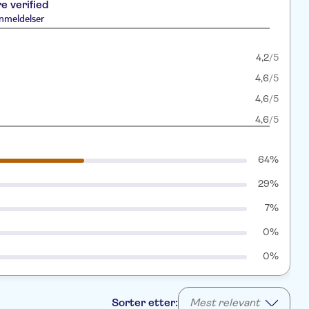
re verified
nmeldelser
4,2
/5
4,6
/5
4,6
/5
4,6
/5
64%
29%
7%
0%
0%
Sorter etter:
Mest relevant