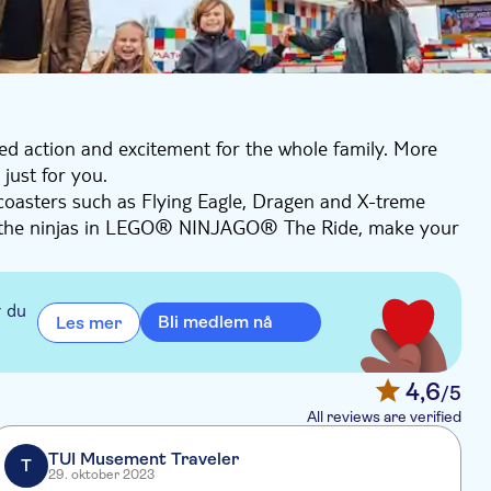
 action and excitement for the whole family. More
 just for you.
coasters such as Flying Eagle, Dragen and X-treme
ge the ninjas in LEGO® NINJAGO® The Ride, make your
 experience LEGOLAND® from the top in LEGOTOP®, or
.
r du
Bli medlem nå
Les mer
4,6
/5
All reviews are verified
TUI Musement Traveler
T
29. oktober 2023