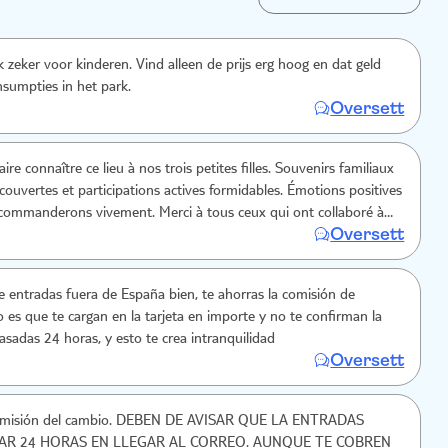
 zeker voor kinderen. Vind alleen de prijs erg hoog en dat geld
sumpties in het park.
Oversett
ire connaître ce lieu à nos trois petites filles. Souvenirs familiaux
couvertes et participations actives formidables. Émotions positives
commanderons vivement. Merci à tous ceux qui ont collaboré à
Oversett
e cet endroit magique et merveilleux.
 entradas fuera de España bien, te ahorras la comisión de
 es que te cargan en la tarjeta en importe y no te confirman la
asadas 24 horas, y esto te crea intranquilidad
Oversett
bio. DEBEN DE AVISAR QUE LA ENTRADAS
AR 24 HORAS EN LLEGAR AL CORREO. AUNQUE TE COBREN