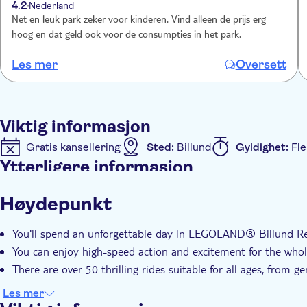
4.2
Nederland
Net en leuk park zeker voor kinderen. Vind alleen de prijs erg
hoog en dat geld ook voor de consumpties in het park.
Les mer
Oversett
Viktig informasjon
Gratis kansellering
Sted:
Billund
Gyldighet:
Fle
Ytterligere informasjon
Øyeblikkelig bekreftelse
Elektronisk billett
Høydepunkt
You'll spend an unforgettable day in LEGOLAND® Billund R
You can enjoy high-speed action and excitement for the whol
There are over 50 thrilling rides suitable for all ages, from 
Les mer