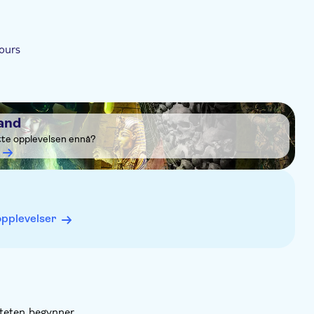
hours
and
tte opplevelsen ennå?
opplevelser
iteten begynner.