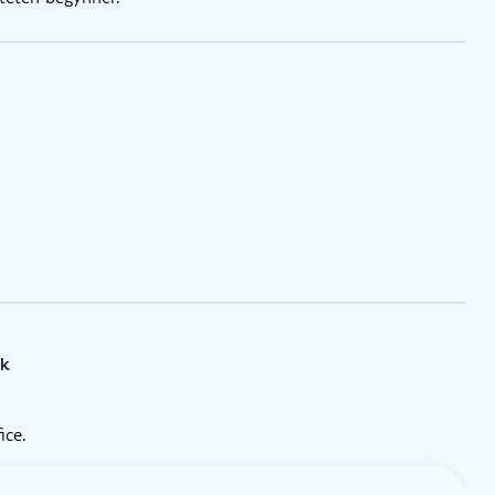
rk
ice.