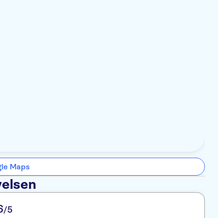
gle Maps
velsen
6
/5