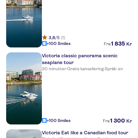
3,8
/5
(1)
1
835
+100 Smiles
Kr
Fra:
Victoria classic panorama scenic
seaplane tour
30 minutter
·
Gratis kansellering
·
Språk: en
1
300
+100 Smiles
Kr
Fra:
Victoria Eat like a Canadian food tour