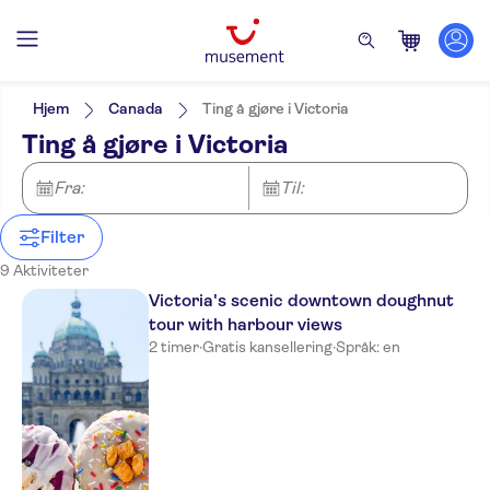
Filters
Pris (voksen)
Upphämtning på hotellet
Alternativer
Hjem
Canada
Ting å gjøre i Victoria
Øyeblikkelig bekreftelse
Kategorier
Min
NOK
Max
NOK
Ting å gjøre i Victoria
Gratis kansellering
Utflukter og dagsturer
NO-PICKUP
Aktivitetsspråk
Elektronisk billett
English
Mat og drikke
Fra:
Aktiviteter
Til:
Lokalt særpreg
German
Prøvesmaking og
Inngangsbilletter inkludert
Kultur og historie
Aktiviteter i luften
Severdigheter og guidede
middag
turer
Guidet rundtur
Sightseeing og
Byaktiviteter
Filter
Prøvesmaking
Severdigheter
Billetter og arrangementer
tradisjoner
Rundtur med Lydguide
Innendørsaktiviteter
9 Aktiviteter
På landsbygda
Victoria's scenic downtown doughnut
tour with harbour views
2 timer
·
Gratis kansellering
·
Språk: en