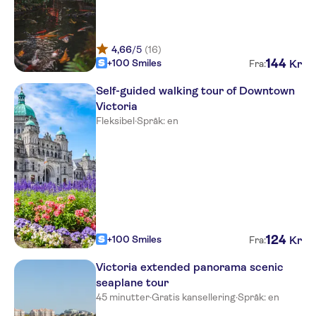
4,66
/5
(16)
144
+100 Smiles
Kr
Fra:
Self-guided walking tour of Downtown
Victoria
Fleksibel
·
Språk: en
124
+100 Smiles
Kr
Fra:
Victoria extended panorama scenic
seaplane tour
45 minutter
·
Gratis kansellering
·
Språk: en