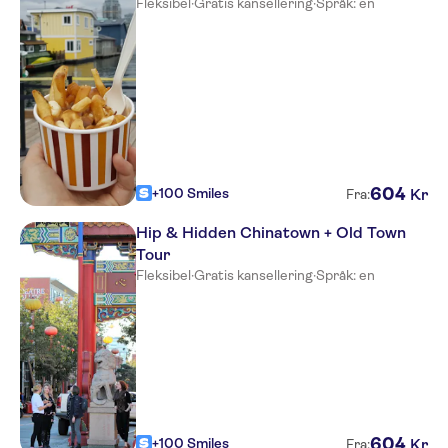
Fleksibel
·
Gratis kansellering
·
Språk: en
604
+100 Smiles
Kr
Fra:
Hip & Hidden Chinatown + Old Town
Tour
Fleksibel
·
Gratis kansellering
·
Språk: en
604
+100 Smiles
Kr
Fra: