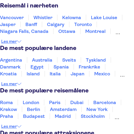
Reisemål i nærheten
Vancouver
Whistler
Kelowna
Lake Louise
Jasper
Banff
Calgary
Toronto
Niagara Falls, Canada
Ottawa
Montreal
Quebec
St John's
Prince Edward Island
Halifax
Les mer
De mest populære landene
Argentina
Australia
Sveits
Tyskland
Danmark
Egypt
Spania
Frankrike
Kroatia
Island
Italia
Japan
Mexico
Norge
New Zealand
Polen
Portugal
Les mer
Sverige
Thailand
Tyrkia
De mest populære reisemålene
Roma
London
Paris
Dubai
Barcelona
Krakow
Berlin
Amsterdam
New York
Praha
Budapest
Madrid
Stockholm
Nice
Milano
Bergen
Gdansk
Oslo
Les mer
Alicante
Riga
De mest populære attraksjonene