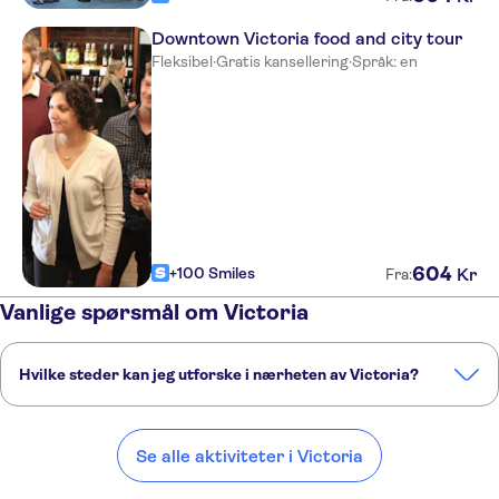
Downtown Victoria food and city tour
Fleksibel
·
Gratis kansellering
·
Språk: en
604
+100 Smiles
Kr
Fra:
Vanlige spørsmål om Victoria
Hvilke steder kan jeg utforske i nærheten av Victoria?
Her er noen av våre favorittsteder å besøke i nærheten av Victoria:
Vancouver
Whistler
Kelowna
Lake Louise
Jasper
Se alle aktiviteter i Victoria