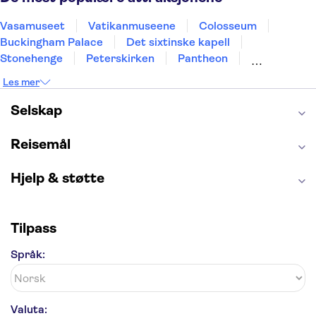
Vasamuseet
Vatikanmuseene
Colosseum
Buckingham Palace
Det sixtinske kapell
Stonehenge
Peterskirken
Pantheon
Empire State Building
Moulin Rouge
Les mer
Burj Khalifa
Keukenhof
Edinburgh Castle
Alcatraz
Alhambra
Harry Potter Studios
Selskap
Anne Franks hus
Energylandia
Blue Lagoon
Golden Circle
Reisemål
Hjelp & støtte
Tilpass
Språk:
Valuta: