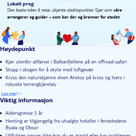
Lokalt preg
Den beste tiden å reise, ukjente utsiktspunkter. Gjør som
våre
arrangører og guider – som bor der og brenner for stedet
Høydepunkt
Kjør utenfor allfarvei i Balkanfjellene på en offroad-safari
Stopp i skogen for å skyte med luftgevær
Kryss den naturskjønne elven Aheloy på kryss og tvers i
robuste terrengkjøretøy
Bli kjent med landsbylivet og ta en lunsjpause i Kozichino
Les mer
Dyktig lokalguide med stor kunnskap om Bulgaria
Viktig informasjon
Aldersgrense 5 år
Henting er tilgjengelig fra utvalgte hoteller i feriestedene
Byala og Obsor
Utflukten passer ikke hvis du er gravid eller har problemer