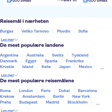
+200 Smiles
+200 Smiles
Reisemål i nærheten
Burgas
Veliko Tarnovo
Plovdiv
Sofia
Les mer
De mest populære landene
Argentina
Australia
Sveits
Tyskland
Danmark
Egypt
Spania
Frankrike
Kroatia
Island
Italia
Japan
Mexico
Norge
New Zealand
Polen
Portugal
Les mer
Sverige
Thailand
Tyrkia
De mest populære reisemålene
Roma
London
Paris
Dubai
Barcelona
Krakow
Amsterdam
Berlin
New York
Praha
Budapest
Madrid
Stockholm
Nice
Milano
Bergen
Gdansk
Oslo
Les mer