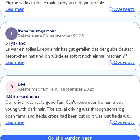
Piękne widoki, trochę mało jazdy w trudnym terenie
Les mer
Oversett
Irene baumgartner
I
Reiste alene
26. september 2025
5
Tyskland
Es war ein tolles Erlebnis mir hat gut gefallen das der guide deutsch
gesprochen hat und ich würde es sofort noch einmal machen ??
Les mer
Oversett
Bee
B
Reiste med familie
19. september 2025
3.8
Storbritannia
Our driver was really good fun. Can't remember his name but
young with dark hair. The actual driving was through some big
open farm land fields, crops had been cut so it was just fields with
Les mer
Oversett
dust rd track. The terrain was fine as you did feel a little bit of up
and down the landscape. We went through 3 little river areas which
was in some shaded tree areas, that was fun water splashing
Se alle vurderinger