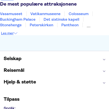
Alicante
Riga
De mest populære attraksjonene
Vasamuseet
Vatikanmuseene
Colosseum
Buckingham Palace
Det sixtinske kapell
Stonehenge
Peterskirken
Pantheon
Empire State Building
Moulin Rouge
Les mer
Burj Khalifa
Keukenhof
Edinburgh Castle
Alcatraz
Alhambra
Harry Potter Studios
Anne Franks hus
Energylandia
Blue Lagoon
Golden Circle
Selskap
Reisemål
Hjelp & støtte
Tilpass
Språk: