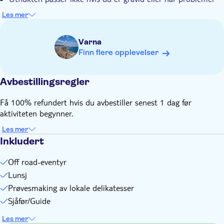
med ryggen
Les mer
Utflukten passer ikke hvis du har nedsatt bevegelighet
Ta med gode sko
Varna
Væravhengig
Finn flere opplevelser
Ta med myggmiddel
Utflukten passer ikke hvis du har problemer med helsen
Avbestillingsregler
Utflukten passer ikke for rullestolbrukere
Barn må være under tilsyn av voksen (over 18 år) til enhver
Få 100% refundert hvis du avbestiller senest 1 dag før
tid
aktiviteten begynner.
Les mer
Inkludert
Off road-eventyr
Lunsj
Prøvesmaking av lokale delikatesser
Sjåfør/Guide
Les mer