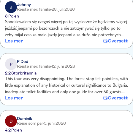
Johnny
J
Reiste med familie
23. juli 2026
3
Polen
Spodziewałem się czegoś więcej po tej wycieczce że będziemy więcej
jeździć jeepami po bezdrożach a nie zatrzymywać się tylko po to
żeby mijał czas za mało jazdy jeepami a za dużo nie potrzebnych
Les mer
Oversett
przystanków cena tej wycieczki nie jest adekwatna do samej
wycieczki za 218 euro oczekiwalismy czegoś innego za mało
adrenaliny kierowca był bardzo pomocny i dużo opowiadał ale to
koniec plusów Bułgarzy powinni uczyć się od Turków jak
P Dod
P
Reiste med familie
12. juni 2026
zorganizować wycieczki które pozostaną w pamięci na dłużej.
2.2
Storbritannia
This tour was very disappointing. The forest stop felt pointless, with
little explanation of any historical or cultural significance to Bulgaria,
inadequate toilet facilities and only one guide for over 60 guests.
Les mer
Oversett
Lunch was fine, but the traditional entertainment consisted of
drivers singing and basic dance steps, while guests were dressed in
traditional costumes for photos instead of local performers
showcasing authentic traditions. The chaotic, overcrowded rakia
Dominik
D
Reise som par
5. juni 2026
tasting was a poor ending.
4.2
Polen