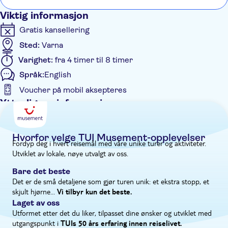
był 
smaking venter.
Viktig informasjon
Bułg
Gratis kansellering
wyci
Sted:
Varna
Varighet:
fra 4 timer til 8 timer
Språk:
English
Voucher på mobil aksepteres
Ytterligere informasjon
Øyeblikkelig bekreftelse
Måltid er inkludert
Hvorfor velge TUI Musement-opplevelser
Fordyp deg i hvert reisemål med våre unike turer og aktiviteter.
Elektronisk billett
Utviklet av lokale, nøye utvalgt av oss.
Hotel pick up
Bare det beste
Det er de små detaljene som gjør turen unik: et ekstra stopp, et
skjult hjørne...
Vi tilbyr kun det beste.
Laget av oss
Utformet etter det du liker, tilpasset dine ønsker og utviklet med
utgangspunkt i
TUIs 50 års erfaring innen reiselivet.