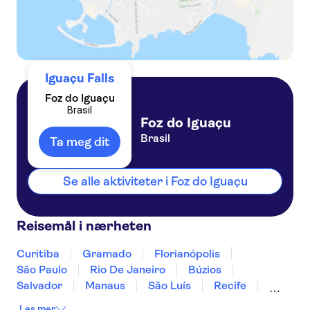
Iguaçu Falls
Foz do Iguaçu
Brasil
Foz do Iguaçu
Brasil
Ta meg dit
Se alle aktiviteter i Foz do Iguaçu
Reisemål i nærheten
Curitiba
Gramado
Florianópolis
São Paulo
Rio De Janeiro
Búzios
Salvador
Manaus
São Luís
Recife
Fortaleza
Natal
Fernando de Noronha
Les mer