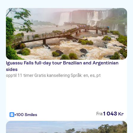
Iguassu Falls full-day tour Brazilian and Argentinian
sides
opptil 11 timer
·
Gratis kansellering
·
Språk: en, es, pt
1
043
Kr
Fra:
+100 Smiles