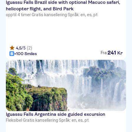
Iguassu Falls Brazil side with optional Macuco safari,
helicopter flight, and Bird Park
opptil 4 timer
·
Gratis kansellering
·
Språk: en, es, pt
4,5
/5
(2)
241
Kr
Fra:
+100 Smiles
Iguassu Falls Argentina side guided excursion
Fleksibel
·
Gratis kansellering
·
Språk: en, es, pt