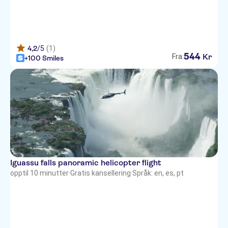
4,2
/5
(1)
544
Kr
Fra:
+100 Smiles
Iguassu falls panoramic helicopter flight
opptil 10 minutter
·
Gratis kansellering
·
Språk: en, es, pt