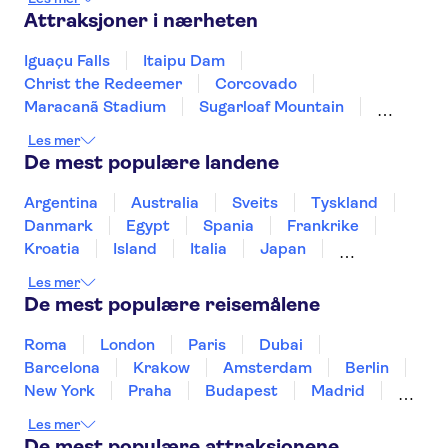
Attraksjoner i nærheten
Iguaçu Falls
Itaipu Dam
Christ the Redeemer
Corcovado
Maracanã Stadium
Sugarloaf Mountain
Brazilian Carnival
Selaron Steps
Les mer
De mest populære landene
Argentina
Australia
Sveits
Tyskland
Danmark
Egypt
Spania
Frankrike
Kroatia
Island
Italia
Japan
Mexico
Norge
New Zealand
Polen
Les mer
Portugal
Sverige
Thailand
Tyrkia
De mest populære reisemålene
Roma
London
Paris
Dubai
Barcelona
Krakow
Amsterdam
Berlin
New York
Praha
Budapest
Madrid
Stockholm
Nice
Milano
Bergen
Les mer
Gdansk
Oslo
Alicante
Riga
De mest populære attraksjonene