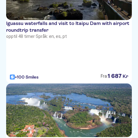
Iguassu waterfalls and visit to Itaipu Dam with airport
roundtrip transfer
opptil 48 timer
·
Språk: en, es, pt
1
687
Kr
Fra:
+100 Smiles