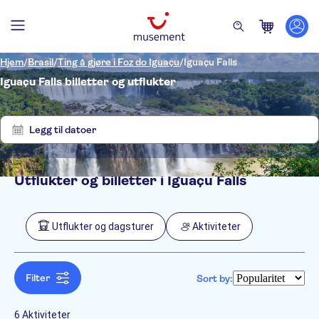
Hjem
/
Brasil
/
Ting å gjøre i Foz do Iguaçu
/
Iguaçu Falls
Iguaçu Falls billetter og utflukter
Vis
Tøm
6
filter
resultater
Legg til datoer
Utflukter og billetter i Iguaçu Falls
Filters
Pris (voksen)
Upphämtning på hotellet
Alternativer
Utflukter og dagsturer
Aktiviteter
Øyeblikkelig bekreftelse
Kategorier
Min
NOK
Max
NOK
Gratis kansellering
Utflukter og dagsturer
NO-PICKUP
Aktivitetsspråk
Guidet rundtur
English
Filter
Sort by:
Kultur og historie
Aktiviteter
Spanish
Toppattraksjoner
Aktiviteter i luften
Portuguese
Helikoptertur
6 Aktiviteter