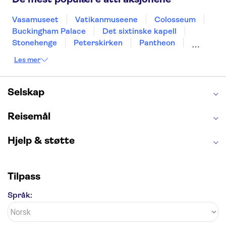
Vasamuseet
Vatikanmuseene
Colosseum
Buckingham Palace
Det sixtinske kapell
Stonehenge
Peterskirken
Pantheon
Empire State Building
Moulin Rouge
Les mer
Burj Khalifa
Keukenhof
Edinburgh Castle
Alcatraz
Alhambra
Harry Potter Studios
Anne Franks hus
Energylandia
Selskap
Blue Lagoon
Golden Circle
Reisemål
Hjelp & støtte
Tilpass
Språk: