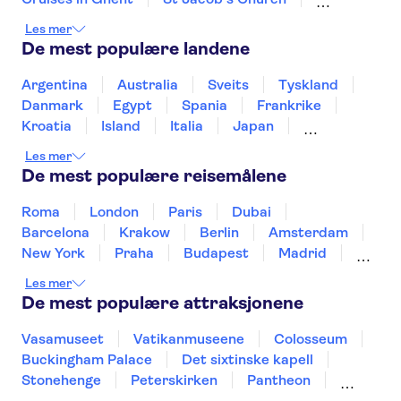
Grand Place Brussels
Atomium i Brussel
Les mer
Groeninge Museum
Grote Markt Antwerp
De mest populære landene
Cathedral of Our Lady Antwerp
Het Steen Castle
Rubens House
Argentina
Australia
Sveits
Tyskland
Historium Bruges
Museum aan de Stroom
Danmark
Egypt
Spania
Frankrike
Kroatia
Island
Italia
Japan
Mexico
Norge
New Zealand
Polen
Les mer
Portugal
Sverige
Thailand
Tyrkia
De mest populære reisemålene
Roma
London
Paris
Dubai
Barcelona
Krakow
Berlin
Amsterdam
New York
Praha
Budapest
Madrid
Stockholm
Nice
Milano
Bergen
Les mer
Gdansk
Oslo
Alicante
Riga
De mest populære attraksjonene
Vasamuseet
Vatikanmuseene
Colosseum
Buckingham Palace
Det sixtinske kapell
Stonehenge
Peterskirken
Pantheon
Empire State Building
Moulin Rouge