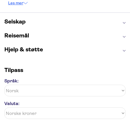
Les mer
Burj Khalifa
Keukenhof
Edinburgh Castle
Alcatraz
Alhambra
Harry Potter Studios
Anne Franks hus
Energylandia
Selskap
Blue Lagoon
Golden Circle
Reisemål
Hjelp & støtte
Tilpass
Språk:
Valuta: