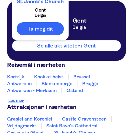
St Jacob's Church
Gent
Belgia
Gent
Belgia
Ta meg dit
Se alle aktiviteter i Gent
Reisemål i nærheten
Kortrijk
Knokke-heist
Brussel
Antwerpen
Blankenberge
Brugge
Antwerpen - Merksem
Ostend
Ypres-Ieper
Ypres-Ieper
Mons
Les mer
Leuven
Turnhout
Namur
Attraksjoner i nærheten
Graslei and Korenlei
Castle Gravensteen
Vrijdagmarkt
Saint Bavo's Cathedral
Cruises in Ghent
St Jacob's Church