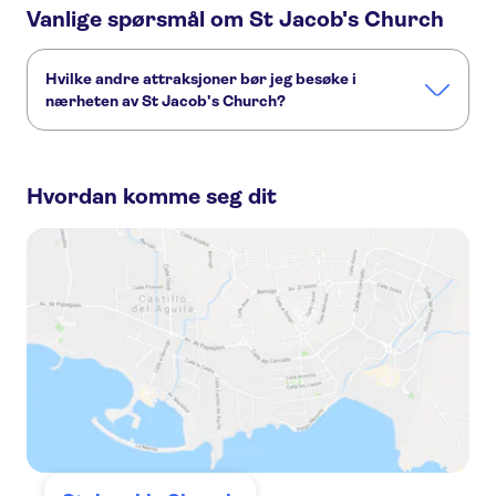
Vanlige spørsmål om St Jacob's Church
Hvilke andre attraksjoner bør jeg besøke i
nærheten av St Jacob's Church?
Her er noen andre severdigheter i St Jacob's Church, som
du ikke vil gå glipp av:
Hvordan komme seg dit
Graslei and Korenlei
Castle Gravensteen
Vrijdagmarkt
Saint Bavo's Cathedral
Cruises in Ghent