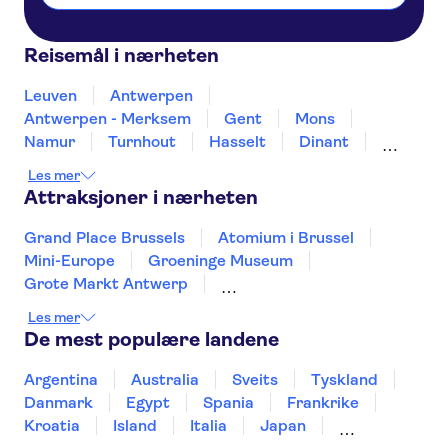
Reisemål i nærheten
Leuven
Antwerpen
Antwerpen - Merksem
Gent
Mons
Namur
Turnhout
Hasselt
Dinant
Kortrijk
Liege
Knokke-heist
Les mer
Blankenberge
Brugge
Attraksjoner i nærheten
Grand Place Brussels
Atomium i Brussel
Mini-Europe
Groeninge Museum
Grote Markt Antwerp
Cathedral of Our Lady Antwerp
Les mer
Graslei and Korenlei
Het Steen Castle
De mest populære landene
Castle Gravensteen
Vrijdagmarkt
Rubens House
Historium Bruges
Argentina
Australia
Sveits
Tyskland
Museum aan de Stroom
Danmark
Egypt
Spania
Frankrike
De Halve Maan Brewery
Rosary Quay
Kroatia
Island
Italia
Japan