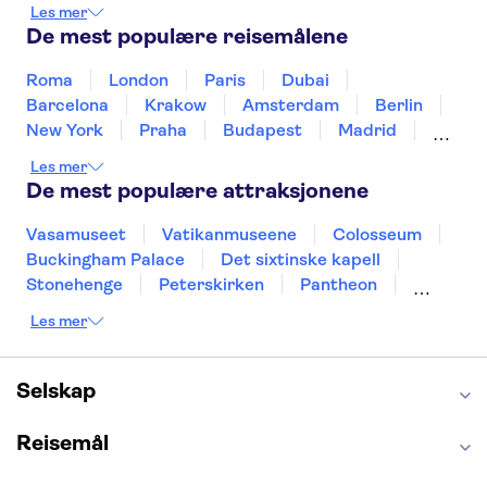
Mexico
Norge
New Zealand
Polen
Les mer
Portugal
Sverige
Thailand
Tyrkia
De mest populære reisemålene
Roma
London
Paris
Dubai
Barcelona
Krakow
Amsterdam
Berlin
New York
Praha
Budapest
Madrid
Stockholm
Nice
Milano
Bergen
Les mer
Gdansk
Oslo
Alicante
Riga
De mest populære attraksjonene
Vasamuseet
Vatikanmuseene
Colosseum
Buckingham Palace
Det sixtinske kapell
Stonehenge
Peterskirken
Pantheon
Empire State Building
Moulin Rouge
Les mer
Burj Khalifa
Keukenhof
Edinburgh Castle
Alcatraz
Alhambra
Harry Potter Studios
Anne Franks hus
Energylandia
Selskap
Blue Lagoon
Golden Circle
Reisemål