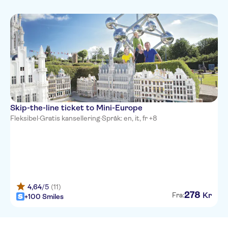
French
Hebrew
Italian
Dutch
Polish
Portuguese
Russian
Skip-the-line ticket to Mini-Europe
Fleksibel
·
Gratis kansellering
·
Språk: en, it, fr +8
4,64
/5
(11)
278
Kr
Fra:
+100 Smiles