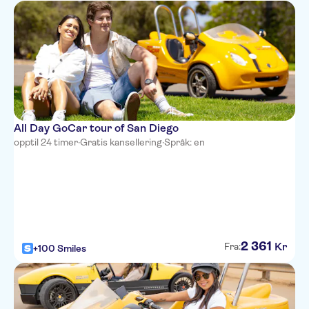
All Day GoCar tour of San Diego
opptil 24 timer
·
Gratis kansellering
·
Språk: en
2
361
Kr
Fra:
+100 Smiles