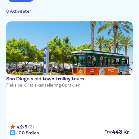
Hop-on Hop-off
3 Aktiviteter
San Diego's old town trolley tours
Fleksibel
·
Gratis kansellering
·
Språk: en
4,2
/5
(3)
443
Kr
Fra:
+100 Smiles