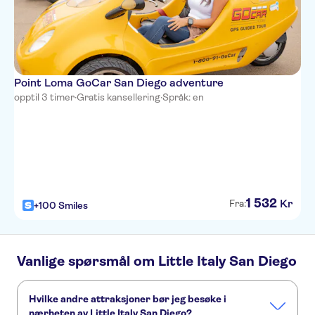
Point Loma GoCar San Diego adventure
opptil 3 timer
·
Gratis kansellering
·
Språk: en
1
532
Kr
Fra:
+100 Smiles
Vanlige spørsmål om Little Italy San Diego
Hvilke andre attraksjoner bør jeg besøke i
nærheten av Little Italy San Diego?