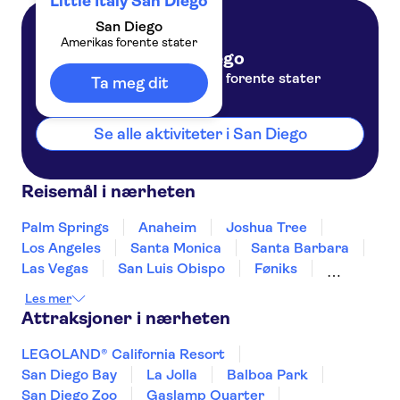
Little Italy San Diego
San Diego
Amerikas forente stater
San Diego
Amerikas forente stater
Ta meg dit
Se alle aktiviteter i San Diego
Reisemål i nærheten
Palm Springs
Anaheim
Joshua Tree
Los Angeles
Santa Monica
Santa Barbara
Las Vegas
San Luis Obispo
Føniks
Fresno
Sedona
Flagstaff
Tucson
Les mer
Tusayan
Attraksjoner i nærheten
LEGOLAND® California Resort
San Diego Bay
La Jolla
Balboa Park
San Diego Zoo
Gaslamp Quarter