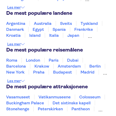
Broadway
Statue of Liberty
Les mer
Las Vegas Strip
One World Observatory
De mest populære landene
SUMMIT One Vanderbilt
9-11 Memorial and Museum
Grand Canyon
Argentina
Australia
Sveits
Tyskland
French Quarter
Central Park
Danmark
Egypt
Spania
Frankrike
Kroatia
Island
Italia
Japan
Mexico
Norge
New Zealand
Polen
Les mer
Portugal
Sverige
Thailand
Tyrkia
De mest populære reisemålene
Roma
London
Paris
Dubai
Barcelona
Krakow
Amsterdam
Berlin
New York
Praha
Budapest
Madrid
Stockholm
Nice
Milano
Bergen
Les mer
Gdansk
Oslo
Alicante
Riga
De mest populære attraksjonene
Vasamuseet
Vatikanmuseene
Colosseum
Buckingham Palace
Det sixtinske kapell
Stonehenge
Peterskirken
Pantheon
Empire State Building
Moulin Rouge