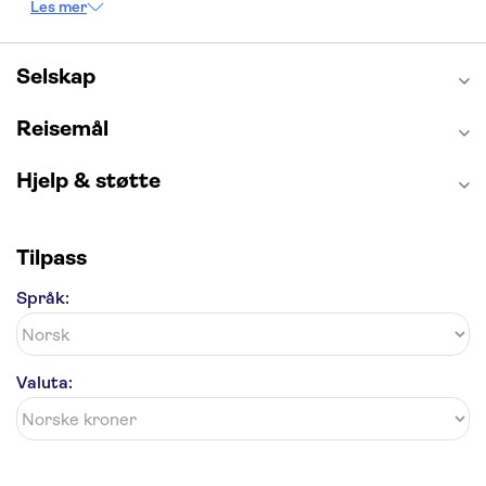
Les mer
Burj Khalifa
Keukenhof
Edinburgh Castle
Alcatraz
Alhambra
Harry Potter Studios
Anne Franks hus
Energylandia
Selskap
Blue Lagoon
Golden Circle
Reisemål
Hjelp & støtte
Tilpass
Språk:
Valuta: