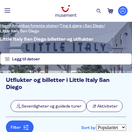
Hjem
/
Amerikas forente stater
/
Ting å gjøre i San Diego
/
Little Italy San Diego
Little Italy San Diego billetter og utflukter
Vis
Tøm
3
filter
resultater
Legg til datoer
Utflukter og billetter i Little Italy San
Filters
Pris (voksen)
Diego
Upphämtning på hotellet
Alternativer
Gratis kansellering
Kategorier
Min
NOK
Max
NOK
Severdigheter og guidede turer
Aktiviteter
Øyeblikkelig bekreftelse
Severdigheter og guidede
NO-PICKUP
Aktivitetsspråk
Elektronisk billett
turer
English
Severdigheter
Aktiviteter
Filter
Sort by:
Byaktiviteter