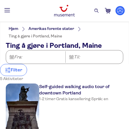
Filters
Pris (voksen)
Upphämtning på hotellet
Alternativer
Hjem
Amerikas forente stater
Elektronisk billett
Kategorier
Min
NOK
Max
NOK
Ting å gjøre i Portland, Maine
Gratis kansellering
Utflukter og dagsturer
NO-PICKUP
Aktivitetsspråk
Ting å gjøre i Portland, Maine
Øyeblikkelig bekreftelse
English
Kultur og historie
Aktiviteter
Rundtur med Lydguide
Toppattraksjoner
Sightseeing og
Severdigheter og guidede turer
Fra:
Utendørsaktiviteter
Til:
tradisjoner
Natur
Byrundturer
Filter
5 Aktiviteter
Self-guided walking audio tour of
downtown Portland
1-2 timer
·
Gratis kansellering
·
Språk: en