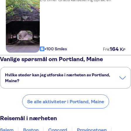
164
+100 Smiles
Kr
Fra:
Vanlige spørsmål om Portland, Maine
Hvilke steder kan jeg utforske i nærheten av Portland,
Maine?
Her er noen av våre favorittsteder å besøke i nærheten av Portland,
Maine:
Se alle aktiviteter i Portland, Maine
Salem
Boston
Concord
Provincetown
Bar Harbor
Reisemål i nærheten
Salem
Boston
Concord
Provincetown