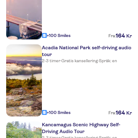
164
+100 Smiles
Kr
Fra:
Acadia National Park self-driving audio
tour
2-3 timer
·
Gratis kansellering
·
Språk: en
164
+100 Smiles
Kr
Fra:
Kancamagus Scenic Highway Self-
Driving Audio Tour
2-3 timer
·
Gratis kansellering
·
Språk: en