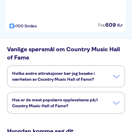
609
Kr
Fra:
+100 Smiles
Vanlige spørsmål om Country Music Hall
of Fame
Hvilke andre attraksjoner bør jeg besøke i
nærheten av Country Music Hall of Fame?
Her er noen andre severdigheter i Country Music Hall of
Fame, som du ikke vil gå glipp av:
Hva er de mest populære opplevelsene på/i
Hatch Show Print
RCA Studio B
The Grand Ole Opry
Country Music Hall of Fame?
Ryman Auditorium
Nashville Old Town Trolley
Dette er de mest populære aktivitetene på/i Country Music
Hall of Fame:
Hvordan komme seg dit
Country Hall of Fame, RCA studio B and Hatch Show Print tour