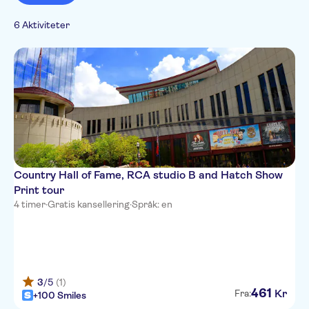
Lokalt særpreg
tradisjoner
Folketradisjoner
Kultur og historie
6 Aktiviteter
Severdigheter
Toppattraksjoner
Country Hall of Fame, RCA studio B and Hatch Show
Print tour
4 timer
·
Gratis kansellering
·
Språk: en
3
/5
(1)
461
Kr
Fra:
+100 Smiles