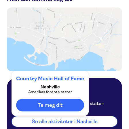
Country Hall of Fame with museum and RCA Studio B guided tour
Nashville Country Music Hall of Fame and Museum and audio guide
Self-Guided Audio Tour in the Heart of Downtown Nashville
Nashville Soul of Music City night tour
Country Music Hall of Fame
Nashville
Amerikas forente stater
Nashville
Amerikas forente stater
Ta meg dit
Se alle aktiviteter i Nashville