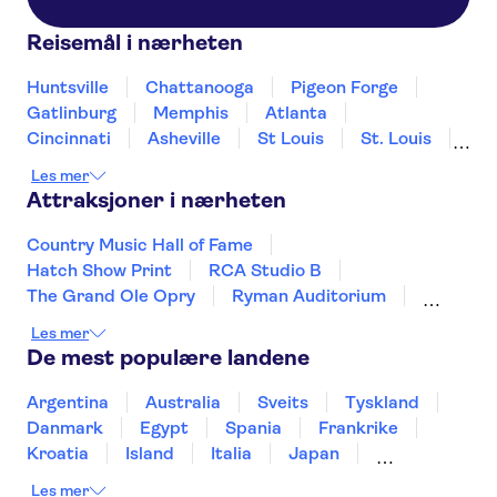
Reisemål i nærheten
Huntsville
Chattanooga
Pigeon Forge
Gatlinburg
Memphis
Atlanta
Cincinnati
Asheville
St Louis
St. Louis
Charlotte
Greensboro
Mobile
Chicago
Les mer
Attraksjoner i nærheten
Country Music Hall of Fame
Hatch Show Print
RCA Studio B
The Grand Ole Opry
Ryman Auditorium
Nashville Old Town Trolley
Broadway
Les mer
Statue of Liberty
French Quarter
De mest populære landene
Las Vegas Strip
SUMMIT One Vanderbilt
9-11 Memorial and Museum
Grand Canyon
Argentina
Australia
Sveits
Tyskland
One World Observatory
Central Park
Danmark
Egypt
Spania
Frankrike
Kroatia
Island
Italia
Japan
Mexico
Norge
New Zealand
Polen
Les mer