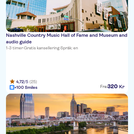
Nashville Country Music Hall of Fame and Museum and
audio guide
1-3 timer
·
Gratis kansellering
·
Språk: en
4,72
/5
(25)
320
Kr
Fra:
+100 Smiles