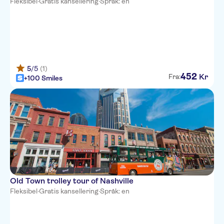
Fleksibel
·
Gratis kansellering
·
Språk: en
5
/5
(1)
452
Kr
Fra:
+100 Smiles
Old Town trolley tour of Nashville
Fleksibel
·
Gratis kansellering
·
Språk: en