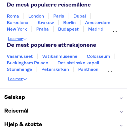
Portugal
Sverige
Thailand
Tyrkia
De mest populære reisemålene
Roma
London
Paris
Dubai
Barcelona
Krakow
Berlin
Amsterdam
New York
Praha
Budapest
Madrid
Stockholm
Nice
Milano
Bergen
Les mer
Gdansk
Oslo
Alicante
Riga
De mest populære attraksjonene
Vasamuseet
Vatikanmuseene
Colosseum
Buckingham Palace
Det sixtinske kapell
Stonehenge
Peterskirken
Pantheon
Empire State Building
Moulin Rouge
Les mer
Burj Khalifa
Keukenhof
Edinburgh Castle
Alcatraz
Alhambra
Harry Potter Studios
Anne Franks hus
Energylandia
Selskap
Blue Lagoon
Golden Circle
Reisemål
Hjelp & støtte