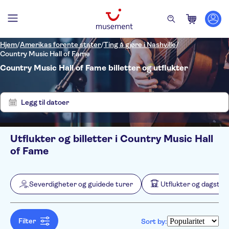
Hjem
/
Amerikas forente stater
/
Ting å gjøre i Nashville
/
Country Music Hall of Fame
Country Music Hall of Fame billetter og utflukter
Vis
Tøm
6
filter
resultater
Legg til datoer
Utflukter og billetter i Country Music Hall
Filters
Pris (voksen)
of Fame
Upphämtning på hotellet
Alternativer
Gratis kansellering
Kategorier
Min
NOK
Max
NOK
Severdigheter og guidede turer
Utflukter og dagstur
Øyeblikkelig bekreftelse
Severdigheter og guidede
NO-PICKUP
Aktivitetsspråk
Elektronisk billett
turer
English
Inngangsbilletter inkludert
Severdigheter
Utflukter og dagsturer
Filter
Sort by:
Guidet rundtur
Museer
Sightseeing og