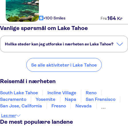
164
+100 Smiles
Kr
Fra:
Vanlige spørsmål om Lake Tahoe
Hvilke steder kan jeg utforske i nærheten av Lake Tahoe?
Her er noen av våre favorittsteder å besøke i nærheten av Lake
Tahoe:
Se alle aktiviteter i Lake Tahoe
South Lake Tahoe
Incline Village
Reno
Sacramento
Yosemite
Reisemål i nærheten
South Lake Tahoe
Incline Village
Reno
Sacramento
Yosemite
Napa
San Fransisco
San Jose, California
Fresno
Nevada
Fort Bragg, California
Monterey
Les mer
Carmel-by-the-Sea
San Luis Obispo
Santa Barbara
De mest populære landene