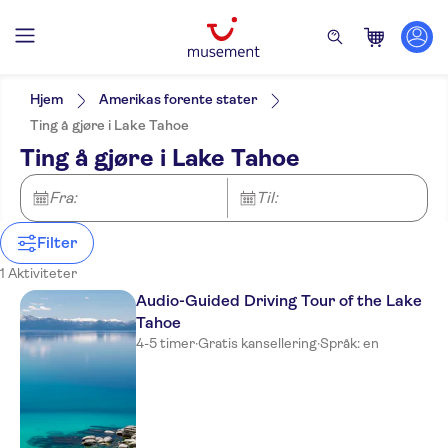
Filters
Pris (voksen)
Upphämtning på hotellet
Alternativer
Hjem
Amerikas forente stater
Rundtur med Lydguide
Kategorier
Min
NOK
Max
NOK
Ting å gjøre i Lake Tahoe
Gratis kansellering
Aktiviteter
NO-PICKUP
Aktivitetsspråk
Ting å gjøre i Lake Tahoe
Øyeblikkelig bekreftelse
English
Fra:
Til:
Filter
1 Aktiviteter
Audio-Guided Driving Tour of the Lake
Tahoe
4-5 timer
·
Gratis kansellering
·
Språk: en