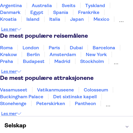
Argentina
Australia
Sveits
Tyskland
Danmark
Egypt
Spania
Frankrike
Kroatia
Island
Italia
Japan
Mexico
Norge
New Zealand
Polen
Portugal
Les mer
Sverige
Thailand
Tyrkia
De mest populære reisemålene
Roma
London
Paris
Dubai
Barcelona
Krakow
Berlin
Amsterdam
New York
Praha
Budapest
Madrid
Stockholm
Nice
Milano
Bergen
Gdansk
Oslo
Les mer
Alicante
Riga
De mest populære attraksjonene
Vasamuseet
Vatikanmuseene
Colosseum
Buckingham Palace
Det sixtinske kapell
Stonehenge
Peterskirken
Pantheon
Empire State Building
Moulin Rouge
Les mer
Burj Khalifa
Keukenhof
Edinburgh Castle
Alcatraz
Alhambra
Harry Potter Studios
Selskap
Anne Franks hus
Energylandia
Blue Lagoon