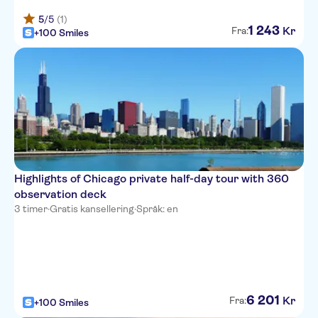
5
/5
(1)
1
243
Kr
Fra:
+100 Smiles
Highlights of Chicago private half-day tour with 360
observation deck
3 timer
·
Gratis kansellering
·
Språk: en
6
201
Kr
Fra:
+100 Smiles