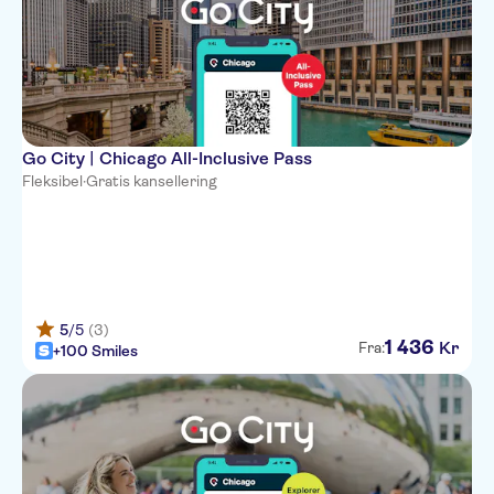
Go City | Chicago All-Inclusive Pass
Fleksibel
·
Gratis kansellering
5
/5
(3)
1
436
Kr
Fra:
+100 Smiles