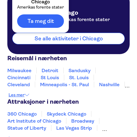
Chicago
Amerikas forente stater
Chicago
Amerikas forente stater
Ta meg dit
Se alle aktiviteter i Chicago
Reisemål i nærheten
Milwaukee
Detroit
Sandusky
Cincinnati
St Louis
St. Louis
Cleveland
Minneapolis - St. Paul
Nashville
Pittsburgh
Kansas City
Niagara Falls
Les mer
Pigeon Forge
Gatlinburg
Attraksjoner i nærheten
360 Chicago
Skydeck Chicago
Art Institute of Chicago
Broadway
Statue of Liberty
Las Vegas Strip
One World Observatory