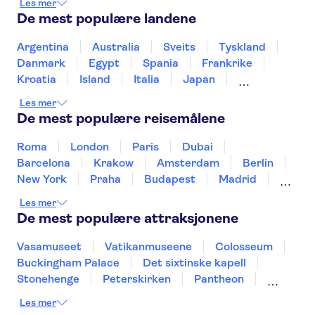
Les mer
SUMMIT One Vanderbilt
De mest populære landene
9-11 Memorial and Museum
Grand Canyon
French Quarter
Central Park
Argentina
Australia
Sveits
Tyskland
Niagara Falls
Kennedy Space Center
Danmark
Egypt
Spania
Frankrike
Brooklyn Bridge
Kroatia
Island
Italia
Japan
Mexico
Norge
New Zealand
Polen
Les mer
Portugal
Sverige
Thailand
Tyrkia
De mest populære reisemålene
Roma
London
Paris
Dubai
Barcelona
Krakow
Amsterdam
Berlin
New York
Praha
Budapest
Madrid
Stockholm
Nice
Milano
Bergen
Les mer
Gdansk
Oslo
Alicante
Riga
De mest populære attraksjonene
Vasamuseet
Vatikanmuseene
Colosseum
Buckingham Palace
Det sixtinske kapell
Stonehenge
Peterskirken
Pantheon
Empire State Building
Moulin Rouge
Les mer
Burj Khalifa
Keukenhof
Edinburgh Castle