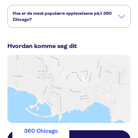
Hva er de mest populære opplevelsene på/i 360
Chicago?
Dette er de mest populære aktivitetene på/i 360 Chicago:
Chicago CityPASS®
Go City | Chicago All-Inclusive Pass
Hvordan komme seg dit
Go City | Chicago Explorer Pass
Chicago C3®
Big Bus tour of Chicago
360 Chicago