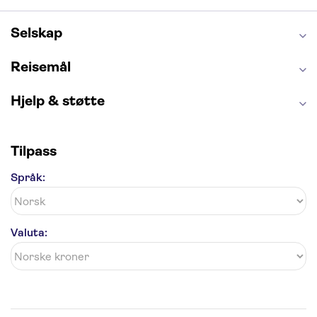
Alcatraz
Alhambra
Harry Potter Studios
Anne Franks hus
Energylandia
Selskap
Blue Lagoon
Golden Circle
Reisemål
Hjelp & støtte
Tilpass
Språk:
Valuta: