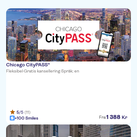
Hop-on Hop-off
Privat rundtur
Kultur og historie
Toppattraksjoner
Sightseeing og
tradisjoner
Byrundturer
Chicago CityPASS®
Fleksibel
·
Gratis kansellering
·
Språk: en
5
/5
(11)
1
388
Kr
Fra:
+100 Smiles