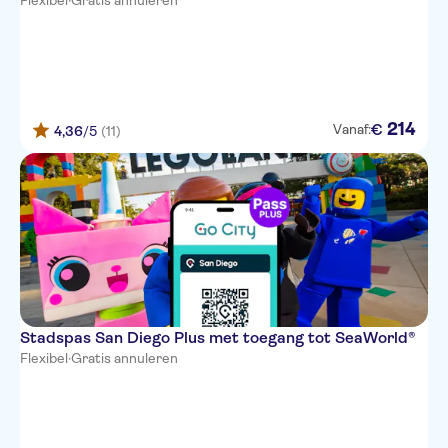
Flexibel
·
Gratis annuleren
214
€
Vanaf:
4,36
/5
(11)
Stadspas San Diego Plus met toegang tot SeaWorld®
Flexibel
·
Gratis annuleren