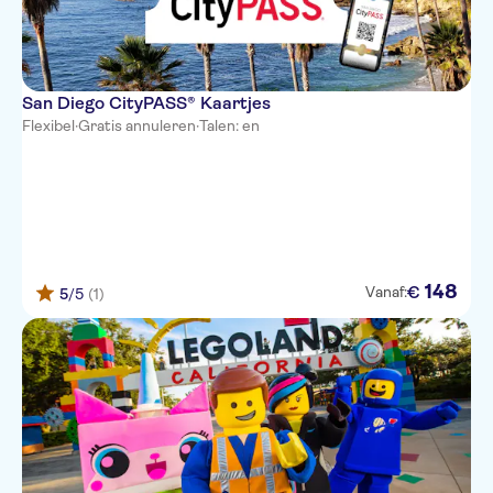
San Diego CityPASS® Kaartjes
Flexibel
·
Gratis annuleren
·
Talen: en
148
€
Vanaf:
5
/5
(1)