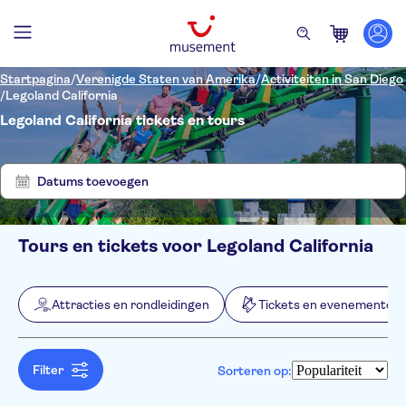
Startpagina
/
Verenigde Staten van Amerika
/
Activiteiten in San Diego
/
Legoland California
Legoland California tickets en tours
Laat
Verwijder
6
filters
resultaten
zien
Datums toevoegen
Tours en tickets voor Legoland California
Filters
Prijs (per volwassene)
Hoteltransfer
Ticketopties
Attracties en rondleidingen
Tickets en evenementen
Instant confirmation
Categorieën
Min.
€
Max.
€
Free cancellation
Attracties en rondleidingen
NO-PICKUP
Taal
Entree inbegrepen
Sightseeingpassen
Engels
Filter
Sorteren op:
Tickets en evenementen
Official reseller
Lokaal tintje
Pretparken