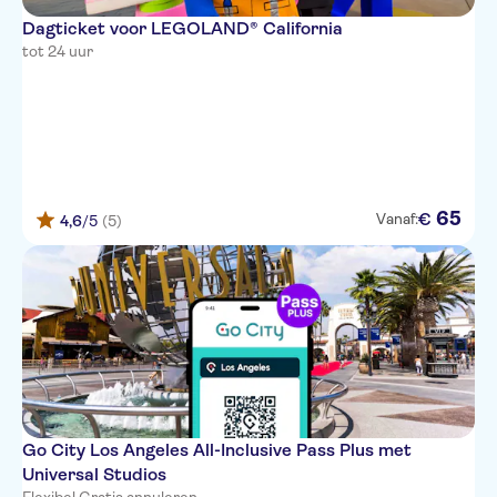
Dagticket voor LEGOLAND® California
tot 24 uur
65
€
Vanaf:
4,6
/5
(5)
Go City Los Angeles All-Inclusive Pass Plus met
Universal Studios