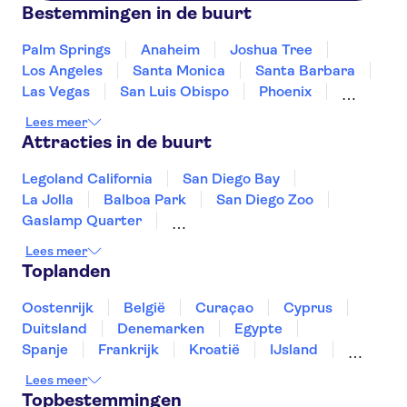
Bestemmingen in de buurt
Palm Springs
Anaheim
Joshua Tree
Los Angeles
Santa Monica
Santa Barbara
Las Vegas
San Luis Obispo
Phoenix
Fresno
Sedona
Flagstaff
Tucson
Lees meer
Tusayan
Attracties in de buurt
Legoland California
San Diego Bay
La Jolla
Balboa Park
San Diego Zoo
Gaslamp Quarter
Circle Line Sightseeing Cruises
Lees meer
Top of the Rock
Empire State Building
Toplanden
Intrepid Museum
American Museum of Natural History
Oostenrijk
België
Curaçao
Cyprus
9-11 Memorial en Museum
Broadway
Duitsland
Denemarken
Egypte
SUMMIT One Vanderbilt
One World Observatory
Spanje
Frankrijk
Kroatië
IJsland
Luxemburg
Marokko
Nederland
Lees meer
Noorwegen
Portugal
Slovenië
Topbestemmingen