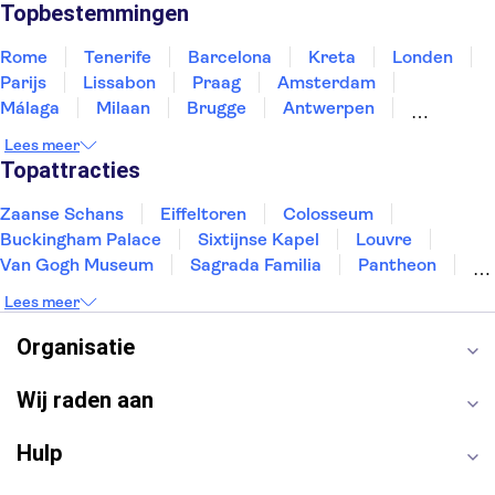
Slovenië
Thailand
Tunesië
Turkije
Topbestemmingen
Rome
Tenerife
Barcelona
Kreta
Londen
Parijs
Lissabon
Praag
Amsterdam
Málaga
Milaan
Brugge
Antwerpen
Rotterdam
Gent
Den Haag
Utrecht
Lees meer
Eindhoven
Haarlem
Leiden
Topattracties
Zaanse Schans
Eiffeltoren
Colosseum
Buckingham Palace
Sixtijnse Kapel
Louvre
Van Gogh Museum
Sagrada Familia
Pantheon
Tower of London
Rijksmuseum
Moulin Rouge
Lees meer
Keukenhof
ARTIS
Edinburgh Castle
Alcatraz
Park Güell
Alhambra
Efteling
Organisatie
Antelope Canyon
Wij raden aan
Hulp