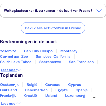
Welke plaatsen kan ik verkennen in de buurt van Fresno?
Dit zijn een paar van onze favoriete plekken om te bezoeken in de
buurt van Fresno:
Bekijk alle activiteiten in Fresno
Yosemite
San Luis Obispo
Monterey
Carmel aan Zee
San Jose, California
Bestemmingen in de buurt
Yosemite
San Luis Obispo
Monterey
Carmel aan Zee
San Jose, California
South Lake Tahoe
Sacramento
San Francisco
Lake Tahoe
Santa Barbara
Incline Village
Lees meer
Napa
Reno
Santa Monica
Los Angeles
Toplanden
Oostenrijk
België
Curaçao
Cyprus
Duitsland
Denemarken
Egypte
Spanje
Frankrijk
Kroatië
IJsland
Luxemburg
Marokko
Nederland
Noorwegen
Portugal
Lees meer