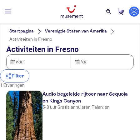
Filters
Prijs (per volwassene)
Hoteltransfer
Ticketopties
Startpagina
Verenigde Staten van Amerika
Tour met audiogids
Categorieën
Min.
€
Max.
€
Activiteiten in Fresno
Free cancellation
Activiteiten
NO-PICKUP
Taal
Activiteiten in Fresno
Instant confirmation
Engels
Van:
Tot:
Filter
1 Ervaringen
Audio begeleide rijtoer naar Sequoia
en Kings Canyon
5-8 uur
·
Gratis annuleren
·
Talen: en