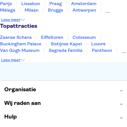
Parijs
Lissabon
Praag
Amsterdam
Málaga
Milaan
Brugge
Antwerpen
Rotterdam
Gent
Den Haag
Utrecht
Lees meer
Eindhoven
Haarlem
Leiden
Topattracties
Zaanse Schans
Eiffeltoren
Colosseum
Buckingham Palace
Sixtijnse Kapel
Louvre
Van Gogh Museum
Sagrada Familia
Pantheon
Tower of London
Rijksmuseum
Moulin Rouge
Lees meer
Keukenhof
ARTIS
Edinburgh Castle
Alcatraz
Park Güell
Alhambra
Efteling
Antelope Canyon
Organisatie
Wij raden aan
Hulp