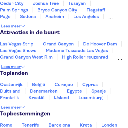
Cedar City
Joshua Tree
Tusayan
Palm Springs
Bryce Canyon City
Flagstaff
Page
Sedona
Anaheim
Los Angeles
Nevada
Santa Monica
Fresno
Yosemite
Lees meer
Phoenix
Attracties in de buurt
Las Vegas Strip
Grand Canyon
De Hoover Dam
Las Vegas Shows
Madame Tussauds Las Vegas
Grand Canyon West Rim
High Roller reuzenrad
Antelope Canyon
Valley of Fire
Lees meer
Zion National Park
Circle Line Sightseeing Cruises
Toplanden
Top of the Rock
Empire State Building
Intrepid Museum
American Museum of Natural History
Oostenrijk
België
Curaçao
Cyprus
Duitsland
Denemarken
Egypte
Spanje
Frankrijk
Kroatië
IJsland
Luxemburg
Marokko
Nederland
Noorwegen
Portugal
Lees meer
Slovenië
Thailand
Tunesië
Turkije
Topbestemmingen
Rome
Tenerife
Barcelona
Kreta
Londen