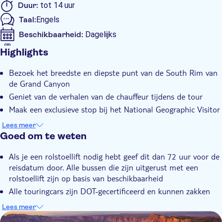
Duur:
tot 14 uur
Taal:
Engels
Beschikbaarheid:
Dagelijks
Mobiele voucher wordt geaccepteerd
Highlights
Extra kenmerken
Bezoek het breedste en diepste punt van de South Rim van
Instant confirmation
de Grand Canyon
Rolstoeltoegankelijk
Geniet van de verhalen van de chauffeur tijdens de tour
Maak een exclusieve stop bij het National Geographic Visitor
Centre
Lees meer
Spot de inactieve vulkaan Fortification Hill
Goed om te weten
Reis comfortabel in een luxe touringcar met tv, toiletten en
Als je een rolstoellift nodig hebt geef dit dan 72 uur voor de
airconditioning
reisdatum door. Alle bussen die zijn uitgerust met een
rolstoellift zijn op basis van beschikbaarheid
Alle touringcars zijn DOT-gecertificeerd en kunnen zakken
tot aan de stoeprand
Lees meer
Hulphonden mogen meereizen op vertoon van de juiste en
DSA1Grand Canyon