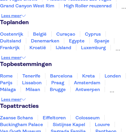
Grand Canyon West Rim
High Roller reuzenrad
Antelope Canyon
Valley of Fire
Lees meer
Zion National Park
Circle Line Sightseeing Cruises
Toplanden
Top of the Rock
Empire State Building
Intrepid Museum
American Museum of Natural History
Oostenrijk
België
Curaçao
Cyprus
Duitsland
Denemarken
Egypte
Spanje
Frankrijk
Kroatië
IJsland
Luxemburg
Marokko
Nederland
Noorwegen
Portugal
Lees meer
Slovenië
Thailand
Tunesië
Turkije
Topbestemmingen
Rome
Tenerife
Barcelona
Kreta
Londen
Parijs
Lissabon
Praag
Amsterdam
Málaga
Milaan
Brugge
Antwerpen
Rotterdam
Gent
Den Haag
Utrecht
Lees meer
Eindhoven
Haarlem
Leiden
Topattracties
Zaanse Schans
Eiffeltoren
Colosseum
Buckingham Palace
Sixtijnse Kapel
Louvre
Van Gogh Museum
Sagrada Familia
Pantheon