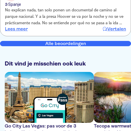
3
Spanje
No explican nada, tan solo ponen un documental de camino al
parque nacional. Y a la presa Hoover se va por la noche y no se ve
prácticamente nada. No se entiende por qué no se pasa a la ida que
Lees meer
Vertalen
es de día… Un poco decepcionados
Alle beoordelingen
Dit vind je misschien ook leuk
Go City Las Vegas: pas voor de 3
Tecopa warmwate