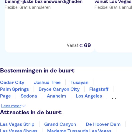
belangrijkste bezienswaardigheden
vanuit Las Vegas
Flexibel
·
Gratis annuleren
Flexibel
·
Gratis annu
69
€
Vanaf:
Bestemmingen in de buurt
Cedar City
Joshua Tree
Tusayan
Palm Springs
Bryce Canyon City
Flagstaff
Page
Sedona
Anaheim
Los Angeles
Nevada
Santa Monica
Fresno
Yosemite
Lees meer
Phoenix
Attracties in de buurt
Las Vegas Strip
Grand Canyon
De Hoover Dam
Las Vegas Shows
Madame Tussauds Las Vegas