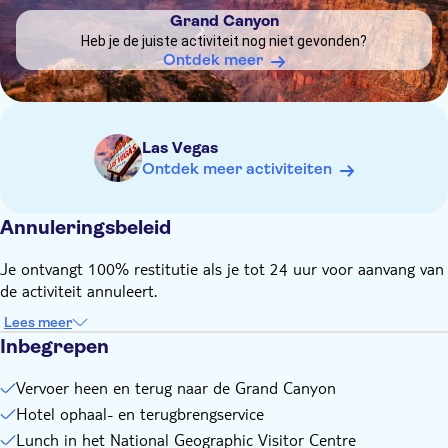
actuele documenten
Grand Canyon
Kleine zuurstoftanks zijn toegestaan
Heb je de juiste activiteit nog niet gevonden?
Alle reserveringen moeten 24 - 48 uur vóór de reisdatum
Ontdek meer
worden bevestigd
Als een item niet op de lijst staat controleer dit dan voordat
je in de bus stapt
Las Vegas
De gratis Laughlin Tour wordt aangeboden op maandag,
Ontdek meer activiteiten
dinsdag, woensdag en vrijdag - deelnemers dienen ons
kantoor tot 24 uur voor het maken van een reservering te
bellen op 702-739-7777 - 7 dagen per week geopend vanaf
Annuleringsbeleid
05.00 uur tot 23.30 uur. Bij het inchecken worden USD 5,00
aan registratiekosten in rekening gebracht
Je ontvangt 100% restitutie als je tot 24 uur voor aanvang van
de activiteit annuleert.
Lees meer
Inbegrepen
Vervoer heen en terug naar de Grand Canyon
Hotel ophaal- en terugbrengservice
Lunch in het National Geographic Visitor Centre