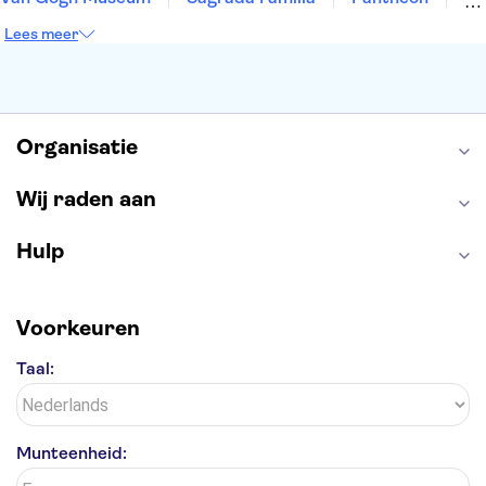
Tower of London
Rijksmuseum
Moulin Rouge
Lees meer
Keukenhof
ARTIS
Edinburgh Castle
Alcatraz
Park Güell
Alhambra
Efteling
Antelope Canyon
Organisatie
Wij raden aan
Hulp
Voorkeuren
Taal:
Munteenheid: