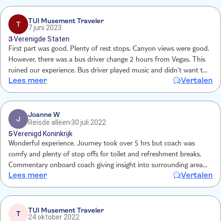
TUI Musement Traveler
T
7 juni 2023
3
Verenigde Staten
First part was good. Plenty of rest stops. Canyon views were good.
However, there was a bus driver change 2 hours from Vegas. This
ruined our experience. Bus driver played music and didn’t want to
Lees meer
Vertalen
drop off at Bellagio tour area and dropped us off on street!! Unable
to get Uber home!
Joanne W
J
Reisde alleen
30 juli 2022
5
Verenigd Koninkrijk
Wonderful experience. Journey took over 5 hrs but coach was
comfy and plenty of stop offs for toilet and refreshment breaks.
Commentary onboard coach giving insight into surrounding areas
Lees meer
Vertalen
and places of interest. Drove back through a storm which was
unnerving but driver was professional and put everyone at ease.
TUI Musement Traveler
T
24 oktober 2022