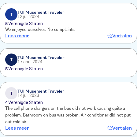
TUI Musement Traveler
T
12 juli 2024
5
Verenigde Staten
We enjoyed ourselves. No complaints.
Lees meer
Vertalen
TUI Musement Traveler
T
17 april 2024
5
Verenigde Staten
TUI Musement Traveler
T
14 juli 2023
4
Verenigde Staten
The cell phone chargers on the bus did not work causing quite a
problem. Bathroom on bus was broken. Air conditioner did not put
out cold air.
Lees meer
Vertalen