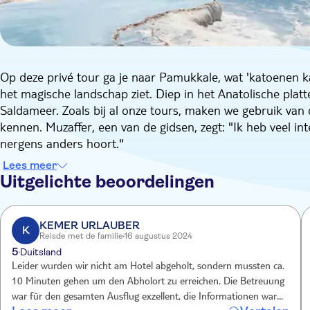
Op deze privé tour ga je naar Pamukkale, wat 'katoenen ka
het magische landschap ziet. Diep in het Anatolische plat
Saldameer. Zoals bij al onze tours, maken we gebruik van
kennen. Muzaffer, een van de gidsen, zegt: "Ik heb veel int
nergens anders hoort."
Als je Antalya vroeg in de ochtend verlaat, kom je na een s
Lees meer
Saldameer. Het wordt vergeleken met de Malediven om zijn
Uitgelichte beoordelingen
maakt de ene na de andere selfie bij dit kleine paradijs. E
namiddag te wachten staat.
In Pamukkale schuif je aan voor de lunch. Daarna bekijk je 
KEMER URLAUBER
K
Reisde met de familie
16 augustus 2024
stalactieten die uit poelen van hemelsblauw water druipen.
5
Duitsland
op de Werelderfgoedlijst van UNESCO staat. Je loopt door
Leider wurden wir nicht am Hotel abgeholt, sondern mussten ca.
je naar het enorme komvormige theater wandelt. Het is ep
10 Minuten gehen um den Abholort zu erreichen. Die Betreuung
krijg je erbij. Bovendien gaat er bij elke verkoop van dez
war für den gesamten Ausflug exzellent, die Informationen waren
liefdadigheidsinstelling die helpt bij de opvoeding van kan