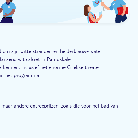
md om zijn witte stranden en helderblauwe water
glanzend wit calciet in Pamukkale
verkennen, inclusief het enorme Griekse theater
n in het programma
zes gasten en wordt begeleid door een lokale expert
 maar andere entreeprijzen, zoals die voor het bad van