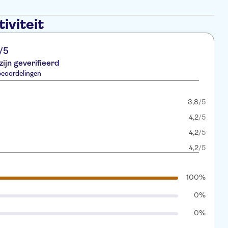
iviteit
/5
zijn geverifieerd
beoordelingen
3,8
/5
4,2
/5
4,2
/5
4,2
/5
100%
0%
0%