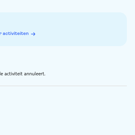
activiteiten
 activiteit annuleert.