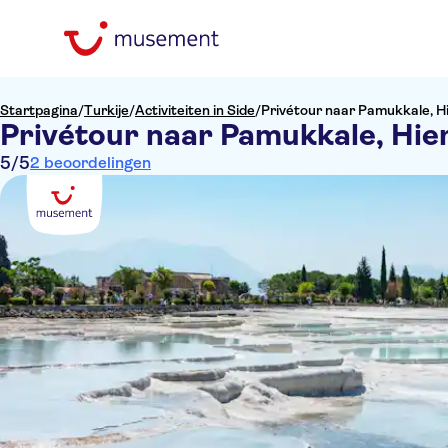
Startpagina
/
Turkije
/
Activiteiten in Side
/
Privétour naar Pamukkale, H
Privétour naar Pamukkale, Hie
5
/5
2 beoordelingen