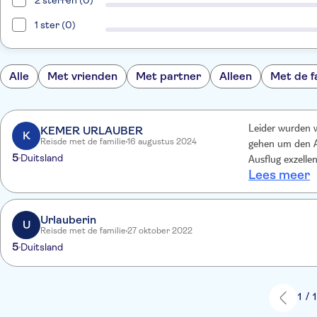
2 sterren (0)
1 ster (0)
Alle
Met vrienden
Met partner
Alleen
Met de f
KEMER URLAUBER
Leider wurden w
K
Reisde met de familie
16 augustus 2024
gehen um den A
5
Duitsland
Ausflug exzelle
Lees meer
vorgetragen. Üb
Tagesausflug n
Urlauberin
U
Reisde met de familie
27 oktober 2022
5
Duitsland
1 / 