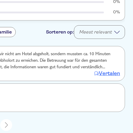
0%
0%
amilie
Sorteren op:
Meest relevant
ir nicht am Hotel abgeholt, sondern mussten ca. 10 Minuten
bholort zu erreichen. Die Betreuung war für den gesamten
nt, die Informationen waren gut fundiert und verständlich
Vertalen
er das Essen gibt es nur Gutes zu berichten. Ein gelungener
ach Pamukkale.
1