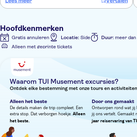
Lees meer
Vertalen
gut fundiert und verständlich vorgetragen. Über das Essen gibt es
nur Gutes zu berichten. Ein gelungener Tagesausflug nach
Pamukkale.
Hoofdkenmerken
Gratis annuleren
Locatie:
Side
Duur:
meer dan 
Alleen met geprinte tickets
Extra kenmerken
Entree inbegrepen
Tour met gids
Met maaltijd
Waarom TUI Musement excursies?
Ontdek elke bestemming met onze tours en activiteiten
Alleen het beste
Door ons gemaakt
De details maken de trip compleet. Een
Ontworpen rond wat jij 
extra stop. Dat verborgen hoekje.
jij ons vertelt. Gemaakt
Alleen
het beste.
jaar reiservaring van T