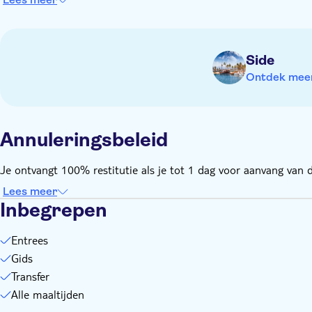
Neem een handdoek mee
Neem iets mee voor op je hoofd
Neem geschikte schoenen mee
Side
Ontdek meer 
Annuleringsbeleid
Je ontvangt 100% restitutie als je tot 1 dag voor aanvang van de
Lees meer
Inbegrepen
Entrees
Gids
Transfer
Alle maaltijden