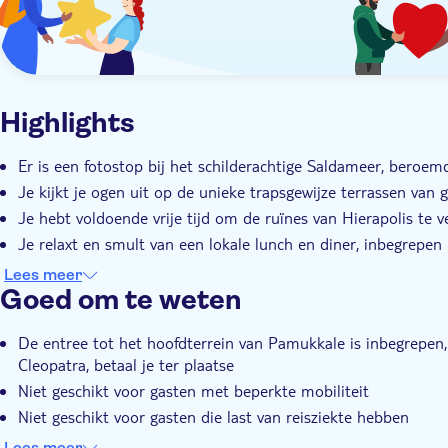
Highlights
Er is een fotostop bij het schilderachtige Saldameer, beroe
Je kijkt je ogen uit op de unieke trapsgewijze terrassen van 
Je hebt voldoende vrije tijd om de ruïnes van Hierapolis te 
Je relaxt en smult van een lokale lunch en diner, inbegrepe
Deze privétour is alleen voor jouw gezelschap van maximaal 
Lees meer
Goed om te weten
De entree tot het hoofdterrein van Pamukkale is inbegrepen,
Cleopatra, betaal je ter plaatse
Niet geschikt voor gasten met beperkte mobiliteit
Niet geschikt voor gasten die last van reisziekte hebben
Neem je zwemspullen en zonnebrandmiddel mee
Lees meer