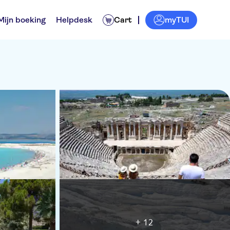
myTUI
Mijn boeking
Helpdesk
Cart
+ 12