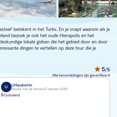
steel' betekent in het Turks. En je snapt waarom als je
teland bezoek je ook het oude Hierapolis en het
 deskundige lokale gidsen die het gebied door en door
eressante dingen te vertellen op deze tour die je
childerachtige rit van een paar uur aan bij het
 lange witte stranden en veelkleurig blauw water. Je
5
/5
n dit is nog maar een voorproefje van wat je in de
Alle beoordelingen zijn geverifieerd
de helderwitte calcietterrassen - het lijken wel ijzige
Urlauberin
U
Reisde met de familie
27 oktober 2022
 Op de top van deze travertijnen ligt Hierapolis, dat
5
Duitsland
 de Byzantijnse poort en bewondert de ruïnes terwijl
isch. Het diner in een bosrestaurant op de terugweg
e tocht een donatie naar CYDD, een
sarme kinderen in Turkije.